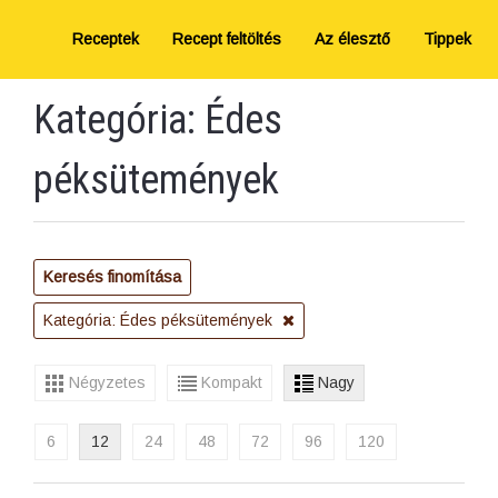
Receptek
Recept feltöltés
Az élesztő
Tippek
Kategória: Édes
péksütemények
Keresés finomítása
Kategória: Édes péksütemények
Négyzetes
Kompakt
Nagy
6
12
24
48
72
96
120