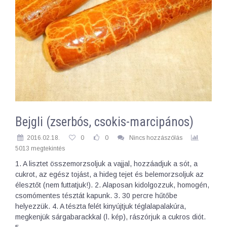
Bejgli (zserbós, csokis-marcipános)
2016.02.18.
0
0
Nincs hozzászólás
5013 megtekintés
1. A lisztet összemorzsoljuk a vajjal, hozzáadjuk a sót, a
cukrot, az egész tojást, a hideg tejet és belemorzsoljuk az
élesztőt (nem futtatjuk!). 2. Alaposan kidolgozzuk, homogén,
csomómentes tésztát kapunk. 3. 30 percre hűtőbe
helyezzük. 4. A tészta felét kinyújtjuk téglalapalakúra,
megkenjük sárgabarackkal (l. kép), rászórjuk a cukros diót.