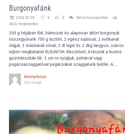
Burgonyafánk
2016.02.18.
0
0
Nincs hozzászólás
4611 megtekintés
100 g héjában főtt, hámozott és alaposan áttört burgonyát
összegyúrunk 700 g liszttel, 1 egész tojással, 1 evőkanál
olajjal, 1 teáskanál sóval, 2 dl tejjel és 2 dkg langyos, cukros
tejben megfuttatott BUDAFOK élesztővel. A tésztát a lisztes
gyúródeszkán kb. 1 cm-re nyújtjuk, pohárral vagy
pogácsaszaggatóval pogácsákat szaggatunk belőle. A…
Anonymous
393 recept