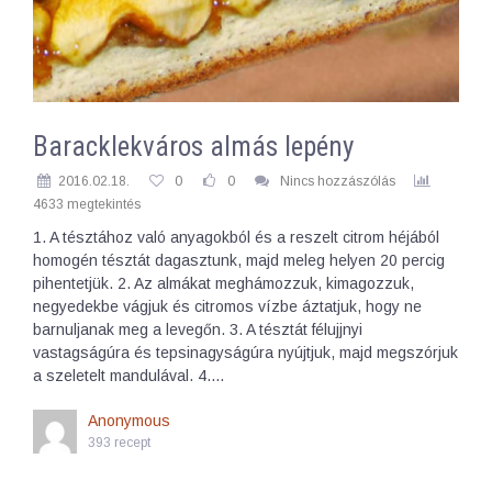
Baracklekváros almás lepény
2016.02.18.
0
0
Nincs hozzászólás
4633 megtekintés
1. A tésztához való anyagokból és a reszelt citrom héjából
homogén tésztát dagasztunk, majd meleg helyen 20 percig
pihentetjük. 2. Az almákat meghámozzuk, kimagozzuk,
negyedekbe vágjuk és citromos vízbe áztatjuk, hogy ne
barnuljanak meg a levegőn. 3. A tésztát félujjnyi
vastagságúra és tepsinagyságúra nyújtjuk, majd megszórjuk
a szeletelt mandulával. 4.…
Anonymous
393 recept