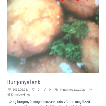
Burgonyafánk
2016.02.18.
0
0
Nincs hozzászólás
4333 megtekintés
1,2 kg burgonyát meghámozunk, sós vízben megfőzzük,