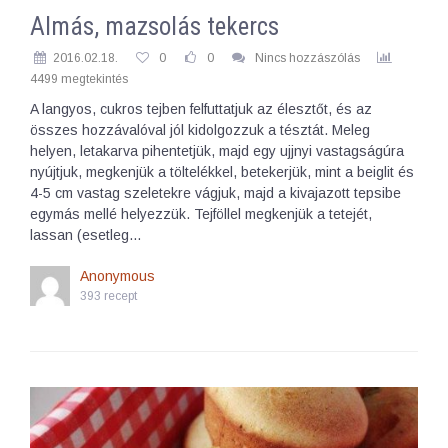
Almás, mazsolás tekercs
2016.02.18.
0
0
Nincs hozzászólás
4499 megtekintés
A langyos, cukros tejben felfuttatjuk az élesztőt, és az
összes hozzávalóval jól kidolgozzuk a tésztát. Meleg
helyen, letakarva pihentetjük, majd egy ujjnyi vastagságúra
nyújtjuk, megkenjük a töltelékkel, betekerjük, mint a beiglit és
4-5 cm vastag szeletekre vágjuk, majd a kivajazott tepsibe
egymás mellé helyezzük. Tejföllel megkenjük a tetejét,
lassan (esetleg…
Anonymous
393 recept