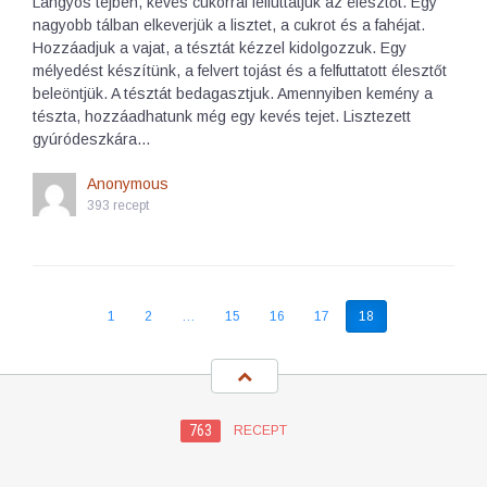
Langyos tejben, kevés cukorral felfuttatjuk az élesztőt. Egy
nagyobb tálban elkeverjük a lisztet, a cukrot és a fahéjat.
Hozzáadjuk a vajat, a tésztát kézzel kidolgozzuk. Egy
mélyedést készítünk, a felvert tojást és a felfuttatott élesztőt
beleöntjük. A tésztát bedagasztjuk. Amennyiben kemény a
tészta, hozzáadhatunk még egy kevés tejet. Lisztezett
gyúródeszkára…
Anonymous
393 recept
1
2
…
15
16
17
18
763
RECEPT