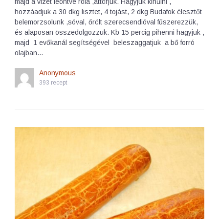
majd a vizet leöntve róla ,áttörjük. Hagyjuk kihűlni ,
hozzáadjuk a 30 dkg lisztet, 4 tojást, 2 dkg Budafok élesztőt
belemorzsolunk ,sóval, őrölt szerecsendióval fűszerezzük,
és alaposan összedolgozzuk. Kb 15 percig pihenni hagyjuk ,
majd 1 evőkanál segítségével beleszaggatjuk a bő forró
olajban…
Anonymous
393 recept