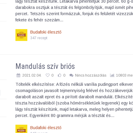
lágy tésztát készítünk. Letakarva pihentetjük 30 percet. 60 g-
darabokra osztjuk a tésztát és felgömbölyítjük, majd ismét pih
percet. Tetszés szerint formázzuk, fonjuk és felületét vizezzü
fekete és fehér szezám…
Budafoki élesztő
347 recept
Mandulás szív briós
2021.02.04.
0
0
Nincs hozzászólás
10803 meg
Töltelék elkészítése: A főzés nélküli vanília pudingport elkever
csomagoláson javasolt tejmennyiség felével és hozzákeverjük
darabolt aszalt epret és a pirított darabolt mandulát. Elkészíté
tészta hozzávalóiból (szoba hőmérsékletűek legyenek) egy 
lágy tésztát készítünk, majd letakarva, meleg helyen pihentetj
percet. Egyenként 80 grammra mérjük a tésztát és…
Budafoki élesztő