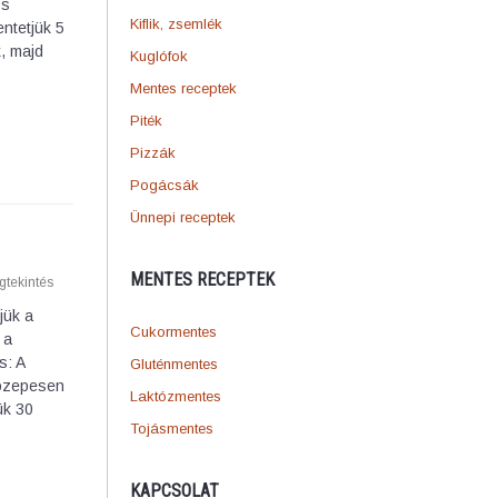
os
Kiflik, zsemlék
entetjük 5
k, majd
Kuglófok
Mentes receptek
Piték
Pizzák
Pogácsák
Ünnepi receptek
MENTES RECEPTEK
tekintés
jük a
Cukormentes
 a
s: A
Gluténmentes
közepesen
Laktózmentes
ük 30
Tojásmentes
KAPCSOLAT