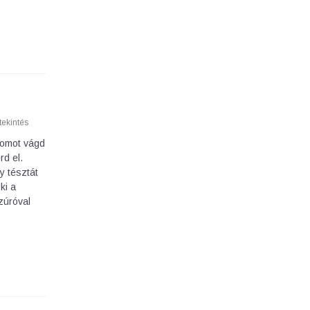
ekintés
csomot vágd
rd el.
y tésztát
ki a
zúróval