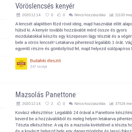
Vöröslencsés kenyér
2020.12.14.
0
0
Nincs hozzászólás
11103 meg
A lencsét alaplében főzd rövid ideig, majd használat előtt ala
hűtsd ki. A kenyér további hozzávalóit mérd össze és gyors
mozdulatokkal készíts egy közepesen lágy tésztát és a végé
bele a vörös lencsét! Letakarva pihentesd legalább 1 órát. Vá
egyenlő részre és gömbölyítsd fel, majd helyezd sütőpapíro
Budafoki élesztő
347 recept
Mazsolás Panettone
2020.12.14.
2
0
Nincs hozzászólás
37526 meg
Kovász elkészítése: Legalább 24 órával a Panettone készítés
keverd be a hozzávalókból és meleg helyen letakarva pihente
Tészta elkészítése: A vaj és a mazsola kivételével a tészta h
és a kovászt helyezd bele egy dagasztógépbe és lassú foko