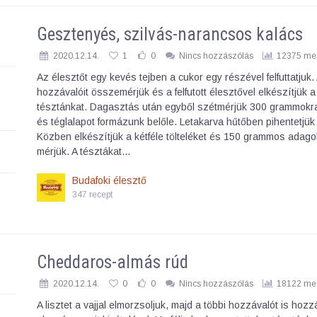
Gesztenyés, szilvás-narancsos kalács
2020.12.14.
1
0
Nincs hozzászólás
12375 meg
Az élesztőt egy kevés tejben a cukor egy részével felfuttatjuk.
hozzávalóit összemérjük és a felfutott élesztővel elkészítjük a
tésztánkat. Dagasztás után egyből szétmérjük 300 grammokra
és téglalapot formázunk belőle. Letakarva hűtőben pihentetjük 
Közben elkészítjük a kétféle tölteléket és 150 grammos adago
mérjük. A tésztákat…
Budafoki élesztő
347 recept
Cheddaros-almás rúd
2020.12.14.
0
0
Nincs hozzászólás
18122 meg
A lisztet a vajjal elmorzsoljuk, majd a többi hozzávalót is hoz