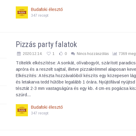
Budafoki élesztő
347 recept
Pizzás party falatok
2020.12.14.
1
0
Nincs hozzászólás
7369 megt
Töltelék elkészítése: A sonkát, olívabogyót, szárított paradi
apróra és a reszelt sajttal, illetve pizzakrémmel alaposan keve
Elkészítés: A tészta hozzávalóiból készíts egy közepesen lág
és letakarva tedd hűtőbe legalább 1 órára. Nyújtófával nyújtsd 
tésztát 2-3 mm vastagságúra és egy kb. 4 cm-es pogácsa kis
szúrd…
Budafoki élesztő
347 recept