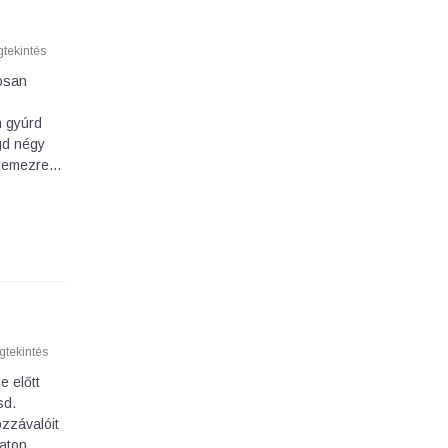
tekintés
posan
n gyúrd
gd négy
s lemezre…
tekintés
e előtt
sd.
ozzávalóit
zaton