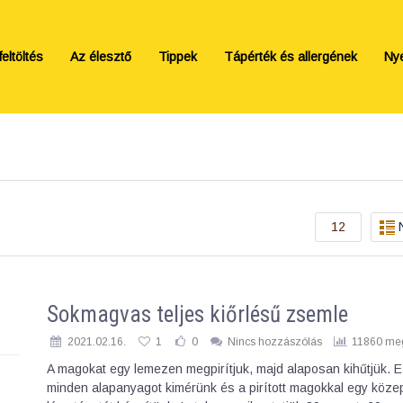
eltöltés
Az élesztő
Tippek
Tápérték és allergének
Ny
12
Sokmagvas teljes kiőrlésű zsemle
2021.02.16.
1
0
Nincs hozzászólás
11860 meg
A magokat egy lemezen megpirítjuk, majd alaposan kihűtjük. 
minden alapanyagot kimérünk és a pirított magokkal egy köz