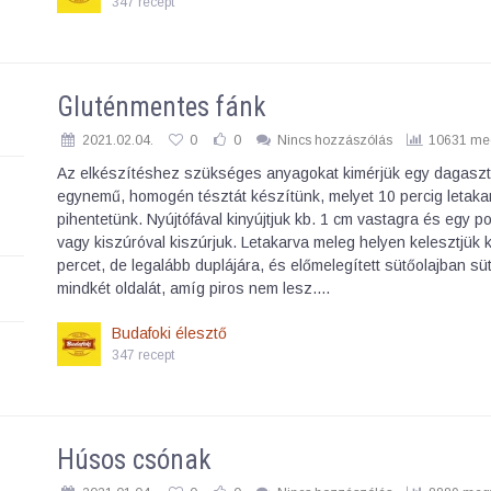
347 recept
Gluténmentes fánk
2021.02.04.
0
0
Nincs hozzászólás
10631 meg
Az elkészítéshez szükséges anyagokat kimérjük egy dagaszt
egynemű, homogén tésztát készítünk, melyet 10 percig letaka
pihentetünk. Nyújtófával kinyújtjuk kb. 1 cm vastagra és egy p
vagy kiszúróval kiszúrjuk. Letakarva meleg helyen kelesztjük 
percet, de legalább duplájára, és előmelegített sütőolajban sü
mindkét oldalát, amíg piros nem lesz.…
Budafoki élesztő
347 recept
Húsos csónak