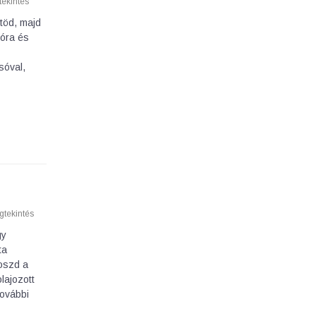
ekintés
ütöd, majd
róra és
sóval,
tekintés
gy
ta
 oszd a
lajozott
további