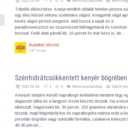
2021.01.04.
0
0
Nincs hozzászólás
8889 megt
Töltelék elkészítése: A tarja mindkét oldalát hirtelen pirosra s
egy éles késsel vékony szeletekre vágod. A hagymát vágd ap
kevés olajon pirítsd üvegesre. Add hozzá a tarját és a
paradicsomszószt az összezúzott fokhagymával és ízesítsd 
borssal. Fedő alatt párold kb. 10 percet és már kész is, de…
Budafoki élesztő
347 recept
Szénhidrátcsökkentett kenyér bögrében
2021.01.04.
1
0
Nincs hozzászólás
10822 meg
A kenyér tetejére kerülő napraforgó kivételével mindent tégy e
dagasztó tálba és a langyos vízzel készíts tésztát. Ha a tész
elkészült, hagyd kelni kb. 30 percet. 150 grammos darabokra
tésztát, majd felgömbölyítve és napraforgóba mártva tedd a kio
porcelán bögrébe vagy sütésálló formába. Letakarva keleszd 
40-45 percet.…