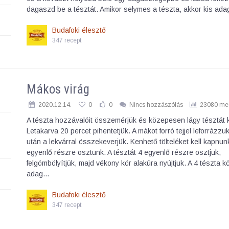
dagaszd be a tésztát. Amikor selymes a tészta, akkor kis a
Budafoki élesztő
347 recept
Mákos virág
2020.12.14.
0
0
Nincs hozzászólás
23080 meg
A tészta hozzávalóit összemérjük és közepesen lágy tésztát 
Letakarva 20 percet pihentetjük. A mákot forró tejjel leforrázzuk
után a lekvárral összekeverjük. Kenhető tölteléket kell kapnun
egyenlő részre osztunk. A tésztát 4 egyenlő részre osztjuk,
felgömbölyítjük, majd vékony kör alakúra nyújtjuk. A 4 tészta k
adag…
Budafoki élesztő
347 recept