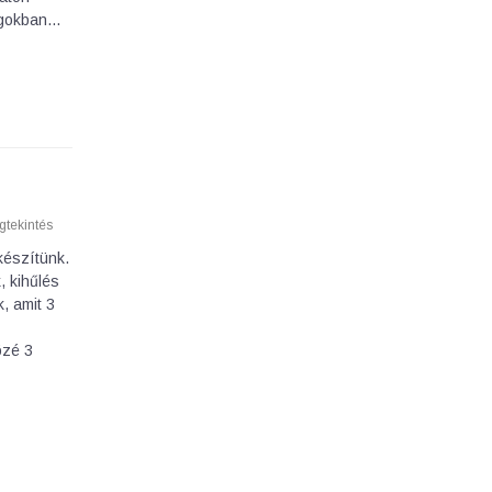
dagokban…
tekintés
készítünk.
, kihűlés
k, amit 3
özé 3