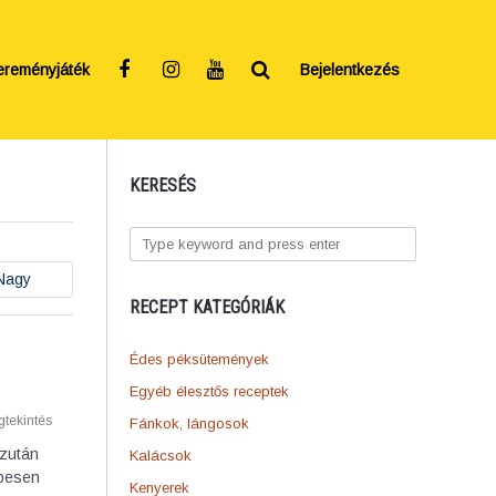
ereményjáték
Bejelentkezés
KERESÉS
Nagy
RECEPT KATEGÓRIÁK
Édes péksütemények
Egyéb élesztős receptek
tekintés
Fánkok, lángosok
Ezután
Kalácsok
epesen
Kenyerek