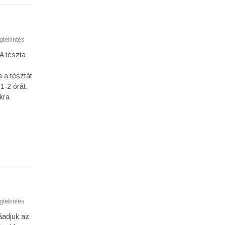
tekintés
 A tészta
 a tésztát
1-2 órát.
kra
tekintés
záadjuk az