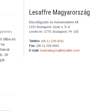
Lesaffre Magyarország
Élesztőgyártó és Kereskedelmi Kft.
1222 Budapest, Gyár u. 5–9.
Levélcím: 1775, Budapest, Pf. 103.
tekintés
ó tálba és
Telefon:
(06-1) 226-6311
rva
Fax:
(06-1) 226-5011
ohárral
E-mail:
marketing.hu@lesaffre.com
kb. 30
tjük