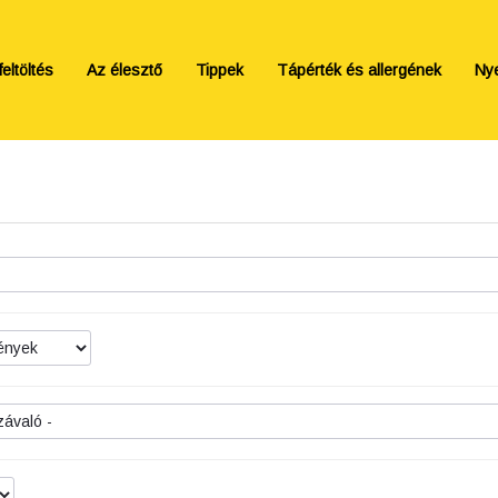
eltöltés
Az élesztő
Tippek
Tápérték és allergének
Ny