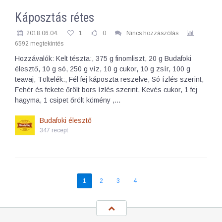
Káposztás rétes
2018.06.04.
1
0
Nincs hozzászólás
6592 megtekintés
Hozzávalók: Kelt tészta:, 375 g finomliszt, 20 g Budafoki
élesztő, 10 g só, 250 g víz, 10 g cukor, 10 g zsír, 100 g
teavaj, Töltelék:, Fél fej káposzta reszelve, Só ízlés szerint,
Fehér és fekete őrölt bors ízlés szerint, Kevés cukor, 1 fej
hagyma, 1 csipet őrölt kömény ,…
Budafoki élesztő
347 recept
1
2
3
4