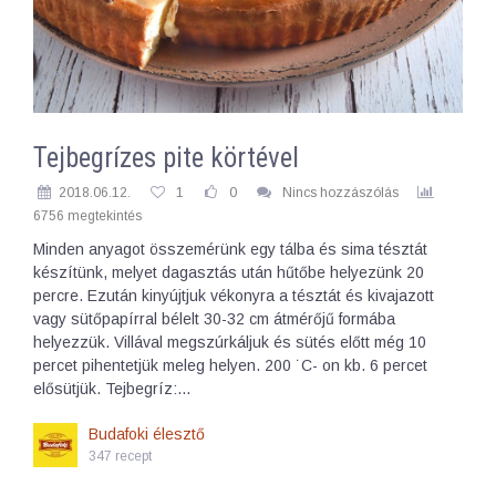
Tejbegrízes pite körtével
2018.06.12.
1
0
Nincs hozzászólás
6756 megtekintés
Minden anyagot összemérünk egy tálba és sima tésztát
készítünk, melyet dagasztás után hűtőbe helyezünk 20
percre. Ezután kinyújtjuk vékonyra a tésztát és kivajazott
vagy sütőpapírral bélelt 30-32 cm átmérőjű formába
helyezzük. Villával megszúrkáljuk és sütés előtt még 10
percet pihentetjük meleg helyen. 200 ˙C- on kb. 6 percet
elősütjük. Tejbegríz:…
Budafoki élesztő
347 recept