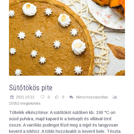
Sütőtökös pite
2021.10.22.
0
0
Nincs hozzászólás
15053 megtekintés
Töltelék elkészítése: A sütőtököt sütőben kb. 190 °C-on
süsd puhára, majd kapard ki a belsejét és villával törd
össze. A vaníliás pudingot főzd meg a tejjel és langyosan
keverd a tökhöz. A többi hozzávalót is keverd bele. Tészta