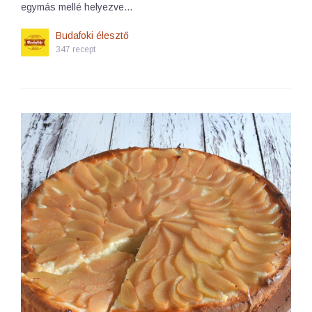
egymás mellé helyezve…
Budafoki élesztő
347 recept