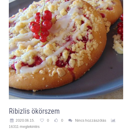
Ribizlis ökörszem
2020.06.15.
0
0
Nincs hozzászólás
16311 megtekintés