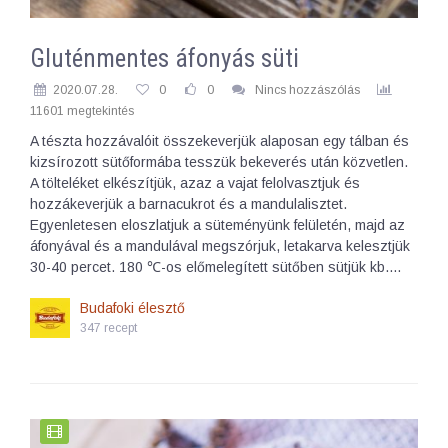
Gluténmentes áfonyás süti
2020.07.28.
0
0
Nincs hozzászólás
11601 megtekintés
A tészta hozzávalóit összekeverjük alaposan egy tálban és
kizsírozott sütőformába tesszük bekeverés után közvetlen.
A tölteléket elkészítjük, azaz a vajat felolvasztjuk és
hozzákeverjük a barnacukrot és a mandulalisztet.
Egyenletesen eloszlatjuk a süteményünk felületén, majd az
áfonyával és a mandulával megszórjuk, letakarva kelesztjük
30-40 percet. 180 ℃-os előmelegített sütőben sütjük kb.…
Budafoki élesztő
347 recept