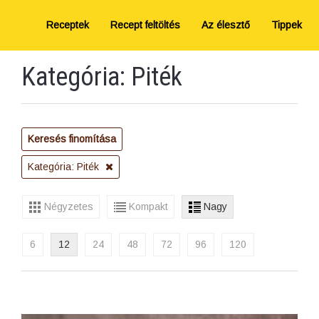
Receptek
Recept feltöltés
Az élesztő
Tippek
Kategória: Piték
Keresés finomítása
Kategória: Piték
Négyzetes
Kompakt
Nagy
6
12
24
48
72
96
120