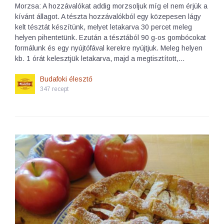
Morzsa: A hozzávalókat addig morzsoljuk míg el nem érjük a
kívánt állagot. A tészta hozzávalókból egy közepesen lágy
kelt tésztát készítünk, melyet letakarva 30 percet meleg
helyen pihentetünk. Ezután a tésztából 90 g-os gombócokat
formálunk és egy nyújtófával kerekre nyújtjuk. Meleg helyen
kb. 1 órát kelesztjük letakarva, majd a megtisztított,…
Budafoki élesztő
347 recept