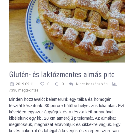
Glutén- és laktózmentes almás pite
2019.09.11.
0
0
Nincs hozzászólás
7390 megtekintés
Minden hozzávalót belemérünk egy tálba és homogén
tésztát készítünk. 30 percre hűtőbe helyezzük fólia alatt. Ezt
követően egyszer átgyúrjuk és a tészta kétharmadával
kibélelünk egy kb. 20 cm átmérőjű piteformát. Az almákat
megmossuk, magházat eltávolítjuk és cikkekre vágjuk. Egy
kevés cukorral és fahéjjal átkeverjük és szépen szorosan