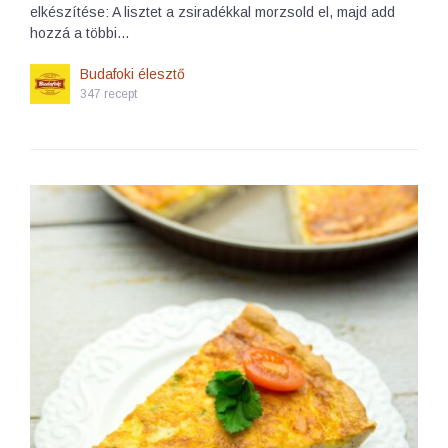
elkészítése: A lisztet a zsiradékkal morzsold el, majd add
hozzá a többi…
Budafoki élesztő
347 recept