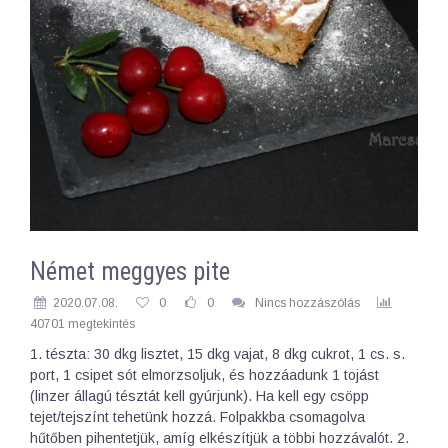
Német meggyes pite
2020.07.08.
0
0
Nincs hozzászólás
40701 megtekintés
1. tészta: 30 dkg lisztet, 15 dkg vajat, 8 dkg cukrot, 1 cs. s.
port, 1 csipet sót elmorzsoljuk, és hozzáadunk 1 tojást
(linzer állagú tésztát kell gyúrjunk). Ha kell egy csöpp
tejet/tejszínt tehetünk hozzá. Folpakkba csomagolva
hűtőben pihentetjük, amíg elkészítjük a többi hozzávalót. 2.