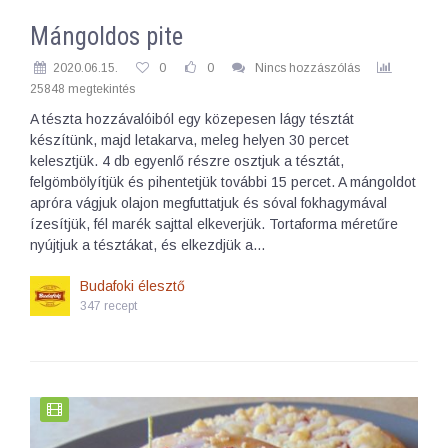
Mángoldos pite
2020.06.15.
0
0
Nincs hozzászólás
25848 megtekintés
A tészta hozzávalóiból egy közepesen lágy tésztát
készítünk, majd letakarva, meleg helyen 30 percet
kelesztjük. 4 db egyenlő részre osztjuk a tésztát,
felgömbölyítjük és pihentetjük további 15 percet. A mángoldot
apróra vágjuk olajon megfuttatjuk és sóval fokhagymával
ízesítjük, fél marék sajttal elkeverjük. Tortaforma méretűre
nyújtjuk a tésztákat, és elkezdjük a…
Budafoki élesztő
347 recept