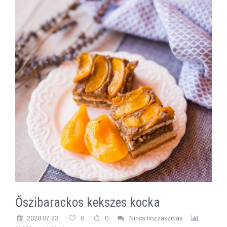
Őszibarackos kekszes kocka
2020.07.23.
0
0
Nincs hozzászólás