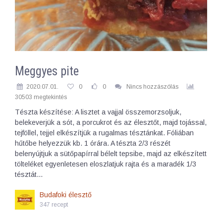
Meggyes pite
2020.07.01.
0
0
Nincs hozzászólás
30503 megtekintés
Tészta készítése: A lisztet a vajjal összemorzsoljuk,
belekeverjük a sót, a porcukrot és az élesztőt, majd tojással,
tejföllel, tejjel elkészítjük a rugalmas tésztánkat. Fóliában
hűtőbe helyezzük kb. 1 órára. A tészta 2/3 részét
belenyújtjuk a sütőpapírral bélelt tepsibe, majd az elkészített
tölteléket egyenletesen eloszlatjuk rajta és a maradék 1/3
tésztát…
Budafoki élesztő
347 recept