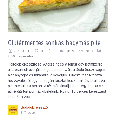
Gluténmentes sonkás-hagymás pite
2021.03.11.
0
0
Nincs hozzászólás
8559 megtekintés
Töltelék elkészítése: A tejszínt és a tojást egy botmixerrel
alaposan elkeverjük, majd beletesszük a többi összevágott
alapanyagot és fakanállal elkeverjük. Elkészítés: A tészta
hozzávalóiból egy homogén tésztát készítünk és letakarva
pihentetjük 10 percet. A tésztát kinyújtjuk és egy kb. 30 cm
átmérőjű tortaformát kibélelünk. Rövid, 15 perces kelesztést
követően 200…
Budafoki élesztő
347 recept