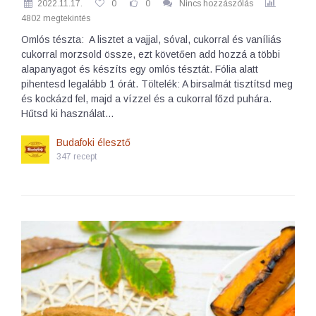
2022.11.17.
0
0
Nincs hozzászólás
4802 megtekintés
Omlós tészta: A lisztet a vajjal, sóval, cukorral és vaníliás
cukorral morzsold össze, ezt követően add hozzá a többi
alapanyagot és készíts egy omlós tésztát. Fólia alatt
pihentesd legalább 1 órát. Töltelék: A birsalmát tisztítsd meg
és kockázd fel, majd a vízzel és a cukorral főzd puhára.
Hűtsd ki használat…
Budafoki élesztő
347 recept