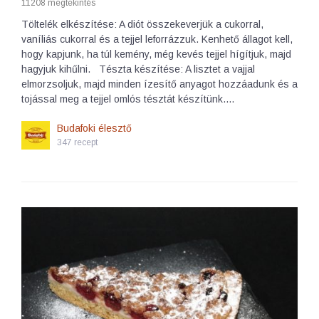
11208 megtekintés
Töltelék elkészítése: A diót összekeverjük a cukorral,
vaníliás cukorral és a tejjel leforrázzuk. Kenhető állagot kell,
hogy kapjunk, ha túl kemény, még kevés tejjel hígítjuk, majd
hagyjuk kihűlni. Tészta készítése: A lisztet a vajjal
elmorzsoljuk, majd minden ízesítő anyagot hozzáadunk és a
tojással meg a tejjel omlós tésztát készítünk.…
Budafoki élesztő
347 recept