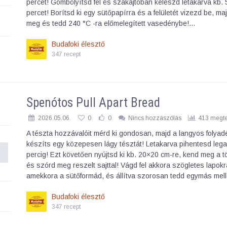
percet! Gömbölyítsd fel és szakajtóban keleszd letakarva kb.
percet! Borítsd ki egy sütőpapírra és a felületét vizezd be, ma
meg és tedd 240 °C -ra előmelegített vasedénybe!…
Budafoki élesztő
347 recept
Spenótos Pull Apart Bread
2026.05.06.
0
0
Nincs hozzászólás
413 megte
A tészta hozzávalóit mérd ki gondosan, majd a langyos folyad
készíts egy közepesen lágy tésztát! Letakarva pihentesd leg
percig! Ezt követően nyújtsd ki kb. 20×20 cm-re, kend meg a tö
és szórd meg reszelt sajttal! Vágd fel akkora szögletes lapokr
amekkora a sütőformád, és állítva szorosan tedd egymás mel
Budafoki élesztő
347 recept