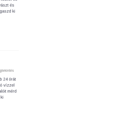
vászt és
agaszd ki
tekintés
b 24 órát
ó vízzel
lóit mérd
ki