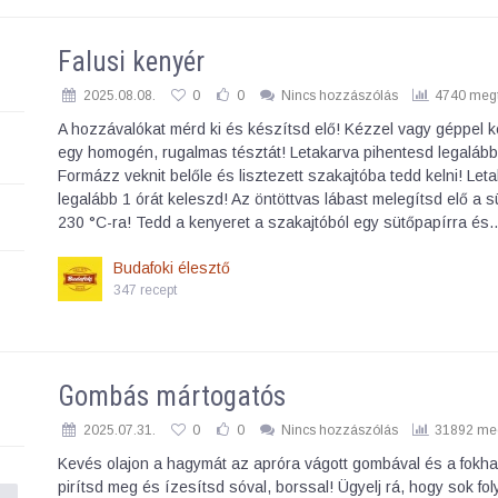
Falusi kenyér
2025.08.08.
0
0
Nincs hozzászólás
4740 megt
A hozzávalókat mérd ki és készítsd elő! Kézzel vagy géppel k
egy homogén, rugalmas tésztát! Letakarva pihentesd legalább 
Formázz veknit belőle és lisztezett szakajtóba tedd kelni! Let
legalább 1 órát keleszd! Az öntöttvas lábast melegítsd elő a 
230 °C-ra! Tedd a kenyeret a szakajtóból egy sütőpapírra és
Budafoki élesztő
347 recept
Gombás mártogatós
2025.07.31.
0
0
Nincs hozzászólás
31892 meg
Kevés olajon a hagymát az apróra vágott gombával és a fokh
pirítsd meg és ízesítsd sóval, borssal! Ügyelj rá, hogy sok fo