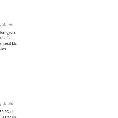
tekintés
lon gyors
tesd kb.
entesd kb.
vics
tekintés
 30 °C-on
lisztet és