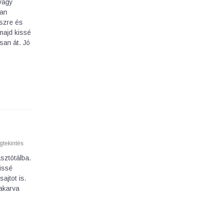
vagy
ban
észre és
majd kissé
osan át. Jó
tekintés
asztótálba.
kissé
ajtot is.
takarva