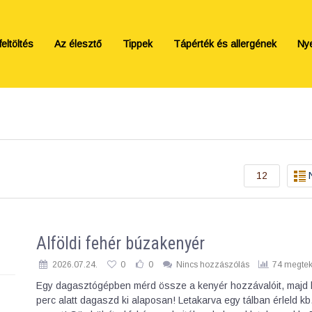
eltöltés
Az élesztő
Tippek
Tápérték és allergének
Ny
12
Alföldi fehér búzakenyér
2026.07.24.
0
0
Nincs hozzászólás
74 megtek
Egy dagasztógépben mérd össze a kenyér hozzávalóit, majd 
perc alatt dagaszd ki alaposan! Letakarva egy tálban érleld kb