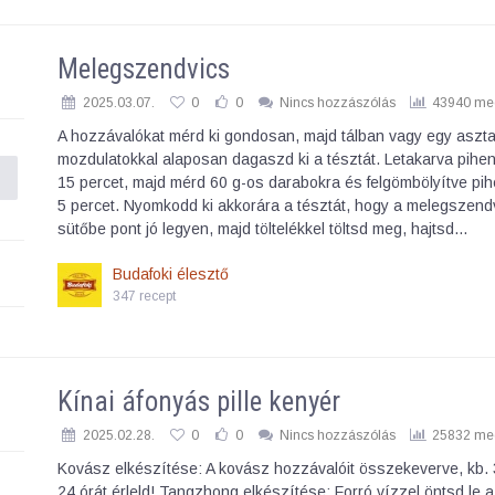
Melegszendvics
2025.03.07.
0
0
Nincs hozzászólás
43940 meg
A hozzávalókat mérd ki gondosan, majd tálban vagy egy aszta
mozdulatokkal alaposan dagaszd ki a tésztát. Letakarva pihen
15 percet, majd mérd 60 g-os darabokra és felgömbölyítve pih
5 percet. Nyomkodd ki akkorára a tésztát, hogy a melegszend
sütőbe pont jó legyen, majd töltelékkel töltsd meg, hajtsd…
Budafoki élesztő
347 recept
Kínai áfonyás pille kenyér
2025.02.28.
0
0
Nincs hozzászólás
25832 meg
Kovász elkészítése: A kovász hozzávalóit összekeverve, kb.
24 órát érleld! Tangzhong elkészítése: Forró vízzel öntsd le a 