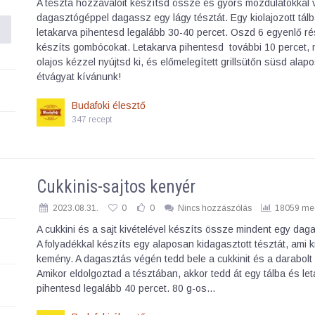
A tészta hozzávalóit készítsd össze és gyors mozdulatokkal 
dagasztógéppel dagassz egy lágy tésztát. Egy kiolajozott tál
letakarva pihentesd legalább 30-40 percet. Oszd 6 egyenlő r
készíts gombócokat. Letakarva pihentesd további 10 percet, 
olajos kézzel nyújtsd ki, és előmelegített grillsütőn süsd alap
étvágyat kívánunk!
Budafoki élesztő
347 recept
Cukkinis-sajtos kenyér
2023.08.31.
0
0
Nincs hozzászólás
18059 meg
A cukkini és a sajt kivételével készíts össze mindent egy dag
A folyadékkal készíts egy alaposan kidagasztott tésztát, ami 
kemény. A dagasztás végén tedd bele a cukkinit és a darabolt s
Amikor eldolgoztad a tésztában, akkor tedd át egy tálba és le
pihentesd legalább 40 percet. 80 g-os…