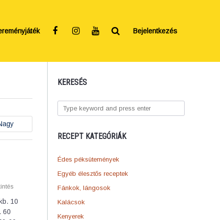
ereményjáték
Bejelentkezés
KERESÉS
Nagy
RECEPT KATEGÓRIÁK
Édes péksütemények
Egyéb élesztős receptek
intés
Fánkok, lángosok
kb. 10
Kalácsok
. 60
Kenyerek