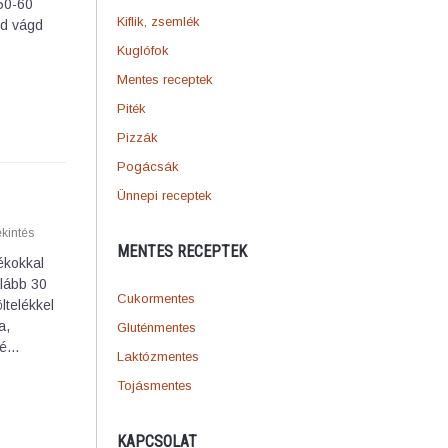
 50-60
Kiflik, zsemlék
jd vágd
Kuglófok
Mentes receptek
Piték
Pizzák
Pogácsák
Ünnepi receptek
kintés
MENTES RECEPTEK
ékokkal
alább 30
Cukormentes
ltelékkel
a,
Gluténmentes
lé…
Laktózmentes
Tojásmentes
KAPCSOLAT