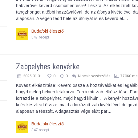
habverővel keverd csomómentesre! Tészta: Az elkészített ko
tangzhongot a többi hozzávalóval, de az áfonya kivételével d
alaposan. A végén tedd bele az áfonyát is és keverd el.…
Budafoki élesztő
347 recept
Zabpelyhes kenyérke
2025.01.31.
0
0
Nincs hozzászólás
77060 meg
Kovász elkészítése: Keverd össze a hozzávalókat és legaláb
hagyd meleg helyen letakarva. Forrázott zab elkészítése: Forr
forrázd le a zabpelyhet, majd hagyd kihűlni. A kenyér hozzáva
ki és készítsd össze, majd a forrázott zab kivételével dolgozd 
alaposan a tésztát. A dagasztás vége előtt pár…
Budafoki élesztő
347 recept