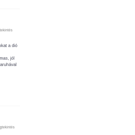
ekintés
kat a dió
mas, jól
haruhával
tekintés