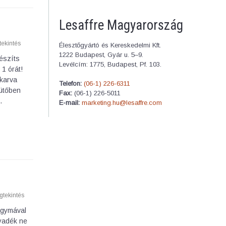
Lesaffre Magyarország
ekintés
Élesztőgyártó és Kereskedelmi Kft.
1222 Budapest, Gyár u. 5–9.
észíts
Levélcím: 1775, Budapest, Pf. 103.
1 órát!
akarva
Telefon:
(06-1) 226-6311
sütőben
Fax:
(06-1) 226-5011
…
E-mail:
marketing.hu@lesaffre.com
tekintés
agymával
lyadék ne