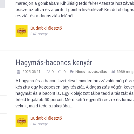
maradjon a gombában! Kihűlésig tedd félre! A tészta hozzával
össze az olíva és a pirított gomba kivételével! Kezdd el dagas
tésztát és a dagasztás felénél…
Budafoki élesztő
347 recept
Hagymás-baconos kenyér
2025.06.11.
0
0
Nincs hozzászólás
6989 megt
A hagyma és a bacon kivételével minden hozzávalót mérj öss
készíts egy közepesen lágy tésztát. A dagasztás végén kever
hagymát és a bacont is. Egy kiolajozott tálba tedd a tésztát és
érleld legalább 60 percet. Mérd kettő egyenlő részre és formá
veknit, majd tedd szakajtóba…
Budafoki élesztő
347 recept