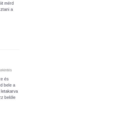
óit mérd
ztani a
ekintés
ze és
d bele a
 letakarva
zz belőle