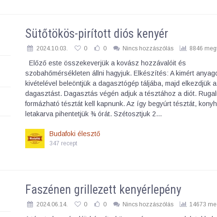
Sütőtökös-pirított diós kenyér
2024.10.03.
0
0
Nincs hozzászólás
8846 megt
Előző este összekeverjük a kovász hozzávalóit és
szobahőmérsékleten állni hagyjuk. Elkészítés: A kimért anyago
kivételével beleöntjük a dagasztógép táljába, majd elkezdjük a
dagasztást. Dagasztás végén adjuk a tésztához a diót. Rugal
formázható tésztát kell kapnunk. Az így begyúrt tésztát, kony
letakarva pihentetjük ¾ órát. Szétosztjuk 2…
Budafoki élesztő
347 recept
Faszénen grillezett kenyérlepény
2024.06.14.
0
0
Nincs hozzászólás
14673 meg