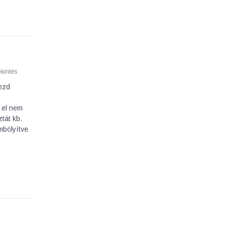
kintés
rezd
 el nem
ztát kb.
mbölyítve