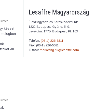
Lesaffre Magyarország
kintés
Élesztőgyártó és Kereskedelmi Kft.
1222 Budapest, Gyár u. 5–9.
gy kézzel
Levélcím: 1775, Budapest, Pf. 103.
gy melegben
Telefon:
(06-1) 226-6311
tát
Fax:
(06-1) 226-5011
ztákat 40
E-mail:
marketing.hu@lesaffre.com
kintés
al,