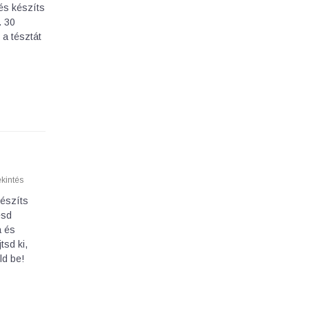
és készíts
. 30
 a tésztát
kintés
készíts
esd
a és
tsd ki,
ld be!