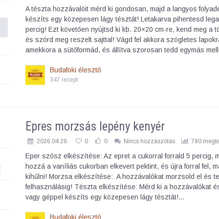
A tészta hozzávalóit mérd ki gondosan, majd a langyos folyad
készíts egy közepesen lágy tésztát! Letakarva pihentesd leg
percig! Ezt követően nyújtsd ki kb. 20×20 cm-re, kend meg a tö
és szórd meg reszelt sajttal! Vágd fel akkora szögletes lapokr
amekkora a sütőformád, és állítva szorosan tedd egymás mel
Budafoki élesztő
347 recept
Epres morzsás lepény kenyér
2026.04.29.
0
0
Nincs hozzászólás
790 megte
Eper szósz elkészítése: Az epret a cukorral forrald 5 percig, 
hozzá a vaníliás cukorban elkevert pektint, és újra forral fel, 
kihűlni! Morzsa elkészítése: A hozzávalókat morzsold el és t
felhasználásig! Tészta elkészítése: Mérd ki a hozzávalókat é
vagy géppel készíts egy közepesen lágy tésztát!…
Budafoki élesztő