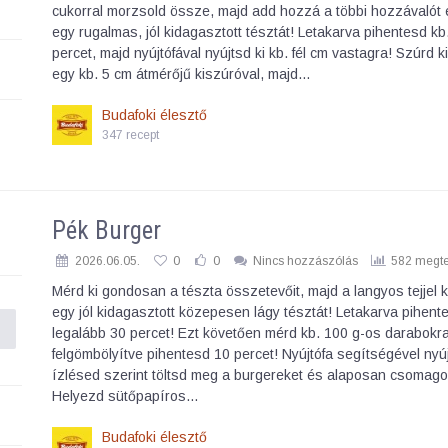
cukorral morzsold össze, majd add hozzá a többi hozzávalót 
egy rugalmas, jól kidagasztott tésztát! Letakarva pihentesd kb
percet, majd nyújtófával nyújtsd ki kb. fél cm vastagra! Szúrd ki
egy kb. 5 cm átmérőjű kiszúróval, majd…
Budafoki élesztő
347 recept
Pék Burger
2026.06.05.
0
0
Nincs hozzászólás
582 megte
Mérd ki gondosan a tészta összetevőit, majd a langyos tejjel 
egy jól kidagasztott közepesen lágy tésztát! Letakarva pihent
legalább 30 percet! Ezt követően mérd kb. 100 g-os darabokr
felgömbölyítve pihentesd 10 percet! Nyújtófa segítségével nyúj
ízlésed szerint töltsd meg a burgereket és alaposan csomago
Helyezd sütőpapíros…
Budafoki élesztő