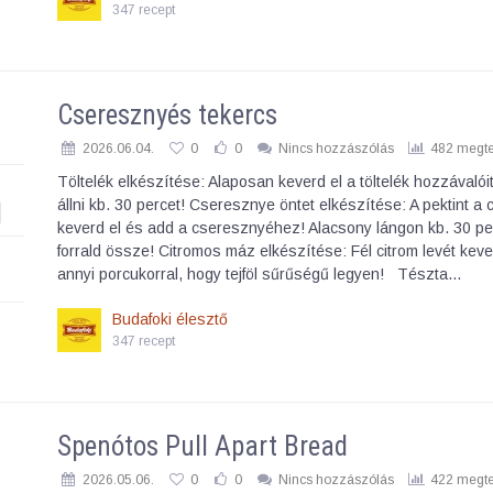
347 recept
Cseresznyés tekercs
2026.06.04.
0
0
Nincs hozzászólás
482 megte
Töltelék elkészítése: Alaposan keverd el a töltelék hozzávaló
állni kb. 30 percet! Cseresznye öntet elkészítése: A pektint a 
keverd el és add a cseresznyéhez! Alacsony lángon kb. 30 pe
forrald össze! Citromos máz elkészítése: Fél citrom levét keve
annyi porcukorral, hogy tejföl sűrűségű legyen! Tészta…
Budafoki élesztő
347 recept
Spenótos Pull Apart Bread
2026.05.06.
0
0
Nincs hozzászólás
422 megte