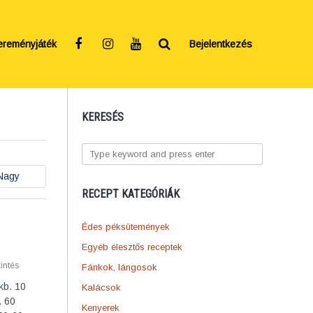
ereményjáték
Bejelentkezés
KERESÉS
Nagy
RECEPT KATEGÓRIÁK
Édes péksütemények
Egyéb élesztős receptek
intés
Fánkok, lángosok
kb. 10
Kalácsok
. 60
Kenyerek