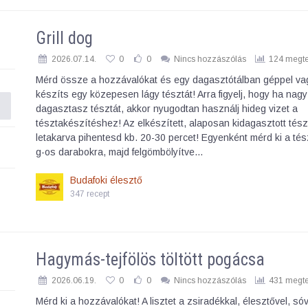
Grill dog
2026.07.14.
0
0
Nincs hozzászólás
124 megte
Mérd össze a hozzávalókat és egy dagasztótálban géppel va
készíts egy közepesen lágy tésztát! Arra figyelj, hogy ha na
dagasztasz tésztát, akkor nyugodtan használj hideg vizet a
tésztakészítéshez! Az elkészített, alaposan kidagasztott tész
letakarva pihentesd kb. 20-30 percet! Egyenként mérd ki a tés
g-os darabokra, majd felgömbölyítve…
Budafoki élesztő
347 recept
Hagymás-tejfölös töltött pogácsa
2026.06.19.
0
0
Nincs hozzászólás
431 megte
Mérd ki a hozzávalókat! A lisztet a zsiradékkal, élesztővel, sóv