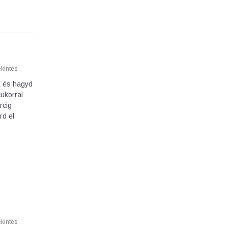
kintés
it és hagyd
cukorral
rcig
rd el
kintés