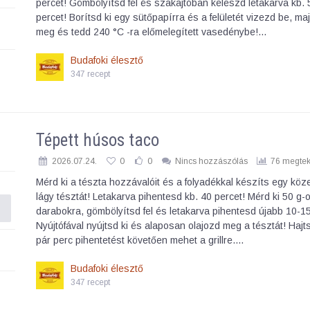
percet! Gömbölyítsd fel és szakajtóban keleszd letakarva kb.
percet! Borítsd ki egy sütőpapírra és a felületét vizezd be, ma
meg és tedd 240 °C -ra előmelegített vasedénybe!…
Budafoki élesztő
347 recept
Tépett húsos taco
2026.07.24.
0
0
Nincs hozzászólás
76 megtek
Mérd ki a tészta hozzávalóit és a folyadékkal készíts egy kö
lágy tésztát! Letakarva pihentesd kb. 40 percet! Mérd ki 50 g-
darabokra, gömbölyítsd fel és letakarva pihentesd újabb 10-15
Nyújtófával nyújtsd ki és alaposan olajozd meg a tésztát! Hajt
pár perc pihentetést követően mehet a grillre.…
Budafoki élesztő
347 recept