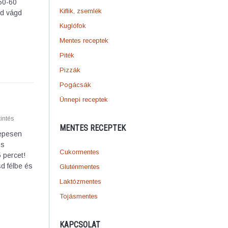
 50-60
Kiflik, zsemlék
jd vágd
Kuglófok
Mentes receptek
Piték
Pizzák
Pogácsák
Ünnepi receptek
intés
MENTES RECEPTEK
zepesen
os
Cukormentes
 percet!
sd félbe és
Gluténmentes
Laktózmentes
Tojásmentes
KAPCSOLAT