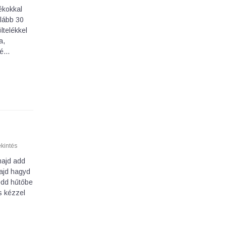
ékokkal
alább 30
ltelékkel
a,
lé…
kintés
majd add
majd hagyd
edd hűtőbe
s kézzel