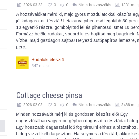
2026.03.23.
0
0
Nincs hozzászólás
1331 megt
A hozzávalókat mérd ki, majd gyors mozdulatokkal készíts eg
jól kidagasztott tésztát! Letakarva pihentesd legalább 30 perc
10 egyenlő részre, gömbölyítsd fel és pihentesd ismét 10 perc
Formázz belőle rudakat, sodord ki és hajlítsd meg bagelnek! 
vízbe, majd gazdagon sajtba! Helyezd sütőpapíros lemezre, 
perc…
Budafoki élesztő
347 recept
Cottage cheese pinsa
2026.02.03.
0
0
Nincs hozzászólás
3488 megt
Minden hozzávalót mérj ki és gondosan készíts elő! Egy
dagasztótálban vagy robotgépben dagaszd a tésztádat hideg 
Egy hosszabb dagasztási idő fog társulni ehhez a tésztához,
hideg vízzel kell dagasztani. Ha selymes a tésztád, akkor kés