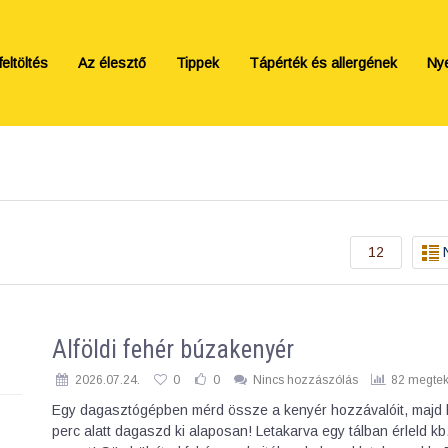
eltöltés
Az élesztő
Tippek
Tápérték és allergének
Ny
12
Alföldi fehér búzakenyér
2026.07.24.
0
0
Nincs hozzászólás
82 megtek
Egy dagasztógépben mérd össze a kenyér hozzávalóit, majd 
perc alatt dagaszd ki alaposan! Letakarva egy tálban érleld kb