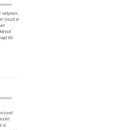
ekintés
y selymes,
et! Oszd el
et!
Mártsd
majd 60
ekintés
vízzel!
 ezért
z a