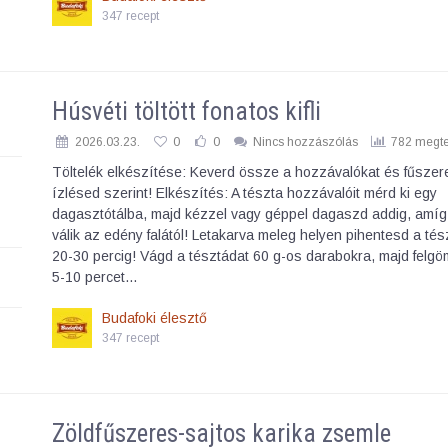
347 recept
Húsvéti töltött fonatos kifli
2026.03.23.
0
0
Nincs hozzászólás
782 megte
Töltelék elkészítése: Keverd össze a hozzávalókat és fűsze
ízlésed szerint! Elkészítés: A tészta hozzávalóit mérd ki egy
dagasztótálba, majd kézzel vagy géppel dagaszd addig, amíg
válik az edény falától! Letakarva meleg helyen pihentesd a tés
20-30 percig! Vágd a tésztádat 60 g-os darabokra, majd felgö
5-10 percet…
Budafoki élesztő
347 recept
Zöldfűszeres-sajtos karika zsemle