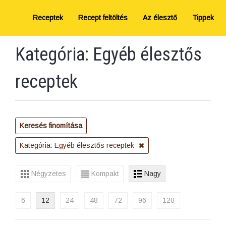
Receptek
Recept feltöltés
Az élesztő
Tippek
Kategória: Egyéb élesztős
receptek
Keresés finomítása
Kategória: Egyéb élesztős receptek
Négyzetes
Kompakt
Nagy
6
12
24
48
72
96
120