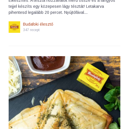
Elkészítés: A tészta hozzávalóit mérd össze és a langyos
tejjel készíts egy közepesen lágy tésztát! Letakarva
pihentesd legalább 20 percet. Nyújtófával…
Budafoki élesztő
347 recept