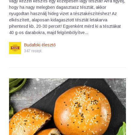
vagy kézzel készíts egy közepesen lágy tésztát! Arra figyelj,
hogy ha nagy melegben dagasztasz tésztát, akkor
nyugodtan használj hideg vizet a tésztakészítéshez! Az
elkészített, alaposan kidagasztott tésztát letakarva
pihentesd kb. 20-30 percet! Egyenként mérd ki a tésztákat
40 g-os darabokra, majd felgömbölyítve…
Budafoki élesztő
347 recept