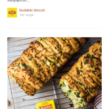
sütőpapíros…
Budafoki élesztő
347 recept