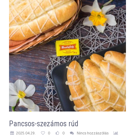
Pancsos-szezámos rúd
2025.04.29.
0
0
Nincs hozzászólás