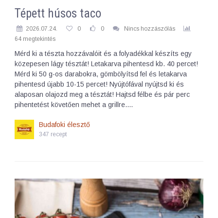
Tépett húsos taco
2026.07.24.
0
0
Nincs hozzászólás
64 megtekintés
Mérd ki a tészta hozzávalóit és a folyadékkal készíts egy
közepesen lágy tésztát! Letakarva pihentesd kb. 40 percet!
Mérd ki 50 g-os darabokra, gömbölyítsd fel és letakarva
pihentesd újabb 10-15 percet! Nyújtófával nyújtsd ki és
alaposan olajozd meg a tésztát! Hajtsd félbe és pár perc
pihentetést követően mehet a grillre.…
Budafoki élesztő
347 recept