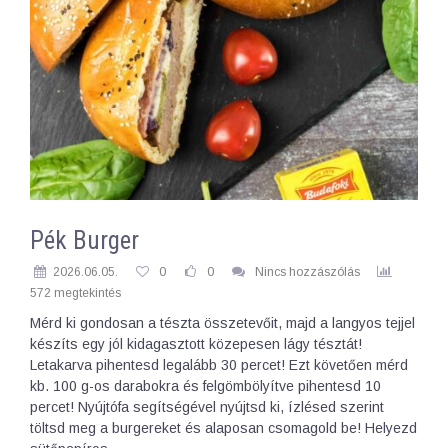
Pék Burger
2026.06.05.
0
0
Nincs hozzászólás
572 megtekintés
Mérd ki gondosan a tészta összetevőit, majd a langyos tejjel
készíts egy jól kidagasztott közepesen lágy tésztát!
Letakarva pihentesd legalább 30 percet! Ezt követően mérd
kb. 100 g-os darabokra és felgömbölyítve pihentesd 10
percet! Nyújtófa segítségével nyújtsd ki, ízlésed szerint
töltsd meg a burgereket és alaposan csomagold be! Helyezd