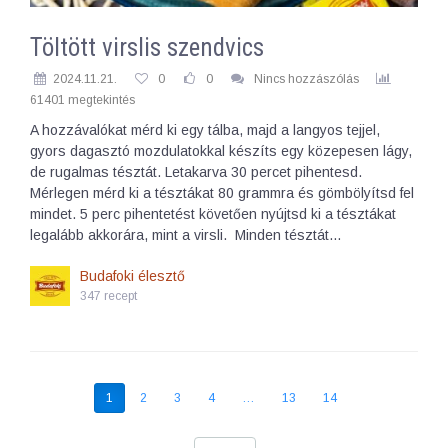
Töltött virslis szendvics
2024.11.21.
0
0
Nincs hozzászólás
61401 megtekintés
A hozzávalókat mérd ki egy tálba, majd a langyos tejjel,
gyors dagasztó mozdulatokkal készíts egy közepesen lágy,
de rugalmas tésztát. Letakarva 30 percet pihentesd.
Mérlegen mérd ki a tésztákat 80 grammra és gömbölyítsd fel
mindet. 5 perc pihentetést követően nyújtsd ki a tésztákat
legalább akkorára, mint a virsli. Minden tésztát…
Budafoki élesztő
347 recept
1
2
3
4
…
13
14