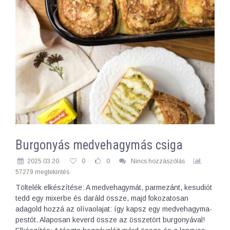
Burgonyás medvehagymás csiga
2025.03.20.
0
0
Nincs hozzászólás
57279 megtekintés
Töltelék elkészítése: A medvehagymát, parmezánt, kesudiót
tedd egy mixerbe és daráld össze, majd fokozatosan
adagold hozzá az olívaolajat: így kapsz egy medvehagyma-
pestót. Alaposan keverd össze az összetört burgonyával!