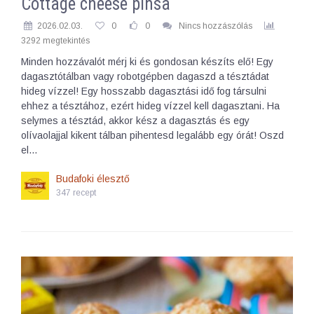
Cottage cheese pinsa
2026.02.03.
0
0
Nincs hozzászólás
3292 megtekintés
Minden hozzávalót mérj ki és gondosan készíts elő! Egy
dagasztótálban vagy robotgépben dagaszd a tésztádat
hideg vízzel! Egy hosszabb dagasztási idő fog társulni
ehhez a tésztához, ezért hideg vízzel kell dagasztani. Ha
selymes a tésztád, akkor kész a dagasztás és egy
olívaolajjal kikent tálban pihentesd legalább egy órát! Oszd
el…
Budafoki élesztő
347 recept