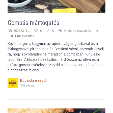
Gombás mártogatós
2025.07.31.
0
0
Nincs hozzászólás
31891 megtekintés
Kevés olajon a hagymát az apróra vágott gombával és a
fokhagymával pirítsd meg és ízesítsd sóval, borssal! Ügyelj
rá, hogy sok folyadék ne maradjon a gombában! Kihűlésig
tedd félre! A tészta hozzávalóit mérd össze az olíva és a
pirított gomba kivételével! Kezdd el dagasztani a tésztát és
a dagasztás felénél…
Budafoki élesztő
347 recept