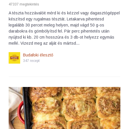
47337 megtekintés
A tészta hozzávalóit mérd ki és kézzel vagy dagasztógéppel
készítsd egy rugalmas tésztát. Letakarva pihentesd
legalább 30 percet meleg helyen, majd vágd 50 g-os
darabokra és gömbölyítsd fel. Pár perc pihentetés után
nyújtsd ki kb. 20 cm hosszúra és 3 db-ot helyezz egymás
mellé. Vizezd meg az alját és mártsd…
Budafoki élesztő
347 recept