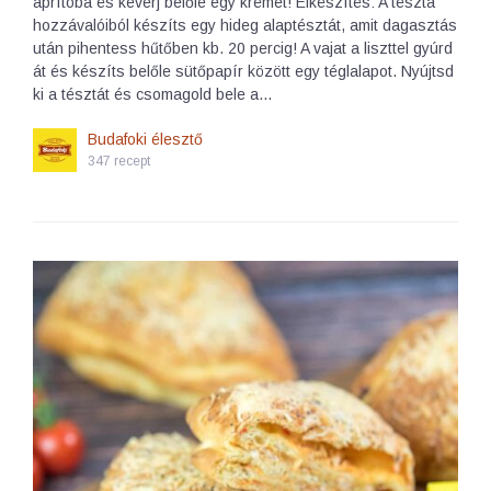
aprítóba és keverj belőle egy krémet! Elkészítés: A tészta
hozzávalóiból készíts egy hideg alaptésztát, amit dagasztás
után pihentess hűtőben kb. 20 percig! A vajat a liszttel gyúrd
át és készíts belőle sütőpapír között egy téglalapot. Nyújtsd
ki a tésztát és csomagold bele a…
Budafoki élesztő
347 recept