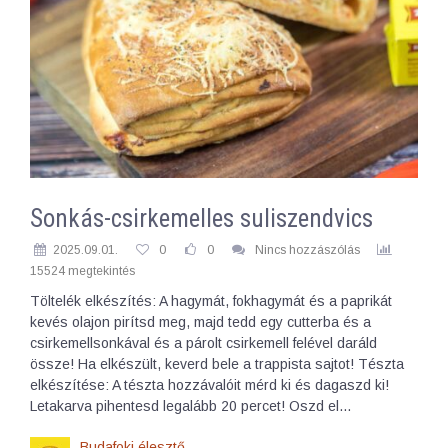
Sonkás-csirkemelles suliszendvics
2025.09.01.
0
0
Nincs hozzászólás
15524 megtekintés
Töltelék elkészítés: A hagymát, fokhagymát és a paprikát
kevés olajon pirítsd meg, majd tedd egy cutterba és a
csirkemellsonkával és a párolt csirkemell felével daráld
össze! Ha elkészült, keverd bele a trappista sajtot! Tészta
elkészítése: A tészta hozzávalóit mérd ki és dagaszd ki!
Letakarva pihentesd legalább 20 percet! Oszd el…
Budafoki élesztő