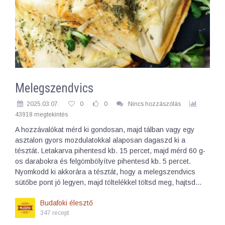
Melegszendvics
2025.03.07.
0
0
Nincs hozzászólás
43918 megtekintés
A hozzávalókat mérd ki gondosan, majd tálban vagy egy
asztalon gyors mozdulatokkal alaposan dagaszd ki a
tésztát. Letakarva pihentesd kb. 15 percet, majd mérd 60 g-
os darabokra és felgömbölyítve pihentesd kb. 5 percet.
Nyomkodd ki akkorára a tésztát, hogy a melegszendvics
sütőbe pont jó legyen, majd töltelékkel töltsd meg, hajtsd…
Budafoki élesztő
347 recept