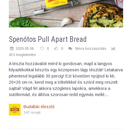
Spenótos Pull Apart Bread
2026.05.06.
0
0
Nincs hozzászólás
413 megtekintés
A tészta hozzávalóit mérd ki gondosan, majd a langyos
folyadékokkal készíts egy közepesen lágy tésztát! Letakarva
pihentesd legalább 30 percig! Ezt követően nyújtsd ki kb.
20×20 cm-re, kend meg a töltelékkel és szórd meg reszelt
sajttal! Vágd fel akkora szögletes lapokra, amekkora a
sütőformád, és állítva szorosan tedd egymás mellé…
Budafoki élesztő
347 recept