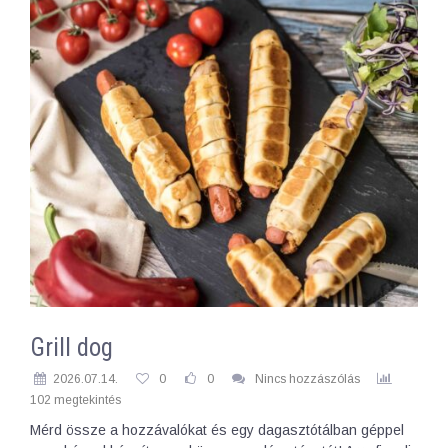
Grill dog
2026.07.14.
0
0
Nincs hozzászólás
102 megtekintés
Mérd össze a hozzávalókat és egy dagasztótálban géppel