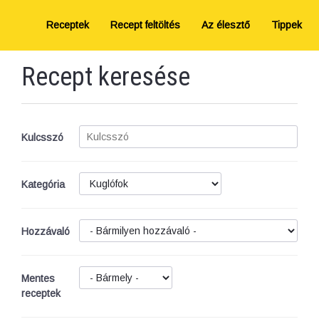
Receptek
Recept feltöltés
Az élesztő
Tippek
Recept keresése
Kulcsszó
Kategória
Hozzávaló
Mentes
receptek