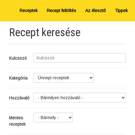
Receptek
Recept feltöltés
Az élesztő
Tippek
Recept keresése
Kulcsszó
Kategória
Hozzávaló
Mentes
receptek