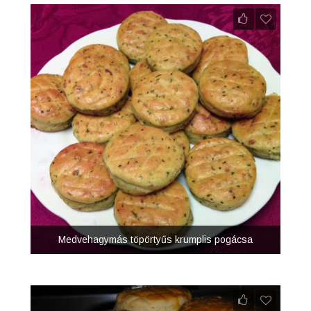
Medvehagymás töpörtyűs krumplis pogácsa