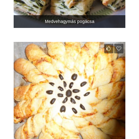
Medvehagymás pogácsa