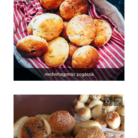
medvehagymás pogácsa