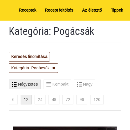
Receptek
Recept feltöltés
Az élesztő
Tippek
Kategória: Pogácsák
Keresés finomítása
Kategória: Pogácsák
Négyzetes
Kompakt
Nagy
6
12
24
48
72
96
120