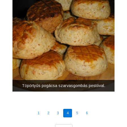
Töpörtyűs pogácsa szarvasgombás pestóval.
1
2
3
4
5
6