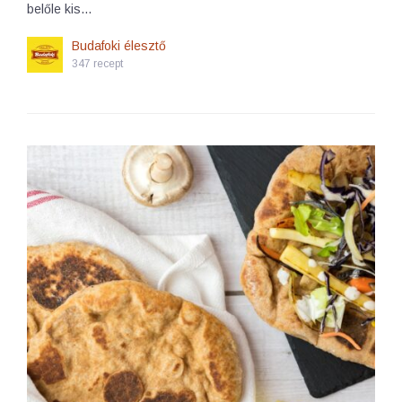
belőle kis…
Budafoki élesztő
347 recept