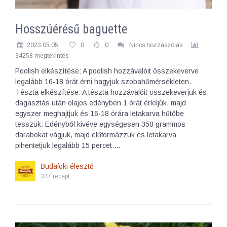
Hosszúérésű baguette
2023.05.05.
0
0
Nincs hozzászólás
34258 megtekintés
Poolish elkészítése: A poolish hozzávalóit összekeverve
legalább 16-18 órát érni hagyjuk szobahőmérsékleten.
Tészta elkészítése: A tészta hozzávalóit összekeverjük és
dagasztás után olajos edényben 1 órát érleljük, majd
egyszer meghajtjuk és 16-18 órára letakarva hűtőbe
tesszük. Edényből kivéve egységesen 350 grammos
darabokat vágjuk, majd előformázzuk és letakarva
pihentetjük legalább 15 percet.…
Budafoki élesztő
347 recept