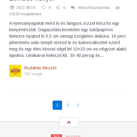
2022.08.19.
0
0
Nincs hozzászólás
10128 megtekintés
A nyersanyagokat mérd ki és langyos vízzel készíts egy
kenyértésztát. Dagasztást követően egy sütőpapíros
lemezre nyújtsd ki 0,5 cm vastag szögletes alakúra. 10 perc
pihentetés után tetejét vizezd le és kukoricaliszttel szórd
meg és egy éles késsel vágd fel 10×10 cm-es négyzet alakú
lapokra. Letakarva keleszd kb. 30-40 percig és…
Budafoki élesztő
347 recept
1
2
3