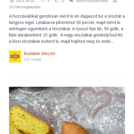
2023.04.03.
0
0
Nincs hozzászólás
23704 megtekintés
A hozzávalókat gondosan mérd ki és dagaszd be a tésztát a
langyos tejjel. Letakarva pihentesd 30 percet, majd mérd ki
mérlegen egyenként a tésztákat. A nyuszi feje kb. 50 g/db, a
fülei darabonként 15 g/db. A nagy tésztákat gömbölyítsd fel,
a kicsi tésztákat sodord ki, majd hajlítsd meg és tedd…
Budafoki élesztő
347 recept