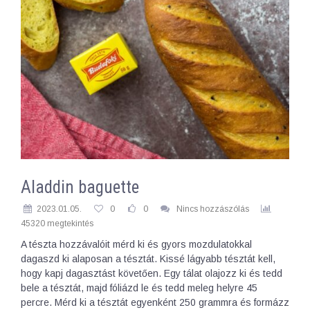
Aladdin baguette
2023.01.05.
0
0
Nincs hozzászólás
45320 megtekintés
A tészta hozzávalóit mérd ki és gyors mozdulatokkal
dagaszd ki alaposan a tésztát. Kissé lágyabb tésztát kell,
hogy kapj dagasztást követően. Egy tálat olajozz ki és tedd
bele a tésztát, majd fóliázd le és tedd meleg helyre 45
percre. Mérd ki a tésztát egyenként 250 grammra és formázz