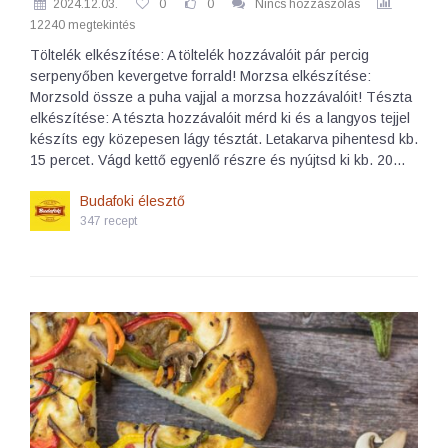
2024.12.03.
0
0
Nincs hozzászólás
12240 megtekintés
Töltelék elkészítése: A töltelék hozzávalóit pár percig
serpenyőben kevergetve forrald! Morzsa elkészítése:
Morzsold össze a puha vajjal a morzsa hozzávalóit! Tészta
elkészítése: A tészta hozzávalóit mérd ki és a langyos tejjel
készíts egy közepesen lágy tésztát. Letakarva pihentesd kb.
15 percet. Vágd kettő egyenlő részre és nyújtsd ki kb. 20…
Budafoki élesztő
347 recept