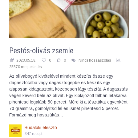
Pestós-olivás zsemle
2023.05.18.
0
0
Nincs hozzászólás
25570 megtekintés
Az olívabogyó kivételével mindent készíts össze egy
dagasztótálba vagy dagasztógépbe és készíts egy
alaposan kidagasztott, közepesen lágy tésztát. A dagasztás
végén keverd bele az olívát. Egy kiolajozott tálban letakarva
pihentesd legalább 50 percet. Mérd ki a tésztákat egyenként
70 grammra, gömölyítsd fel és ismét pihentesd 5 percet.
Formázd meg hosszúkás…
Budafoki élesztő
347 recept