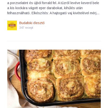
a porzselatint és újból forrald fel. A tűzről levéve keverd bele
a kis kockára vágott eper darabokat, kihűlés után
felhasználható. Elkészítés: A hajtogató vaj kivételével mérj…
Budafoki élesztő
347 recept