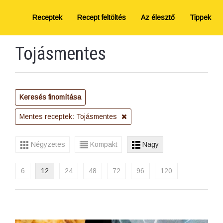
Receptek
Recept feltöltés
Az élesztő
Tippek
Tojásmentes
Keresés finomítása
Mentes receptek: Tojásmentes
Négyzetes
Kompakt
Nagy
6
12
24
48
72
96
120