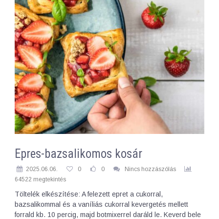
Epres-bazsalikomos kosár
2025.06.06.
0
0
Nincs hozzászólás
64522 megtekintés
Töltelék elkészítése: A felezett epret a cukorral,
bazsalikommal és a vaníliás cukorral kevergetés mellett
forrald kb. 10 percig, majd botmixerrel daráld le. Keverd bele