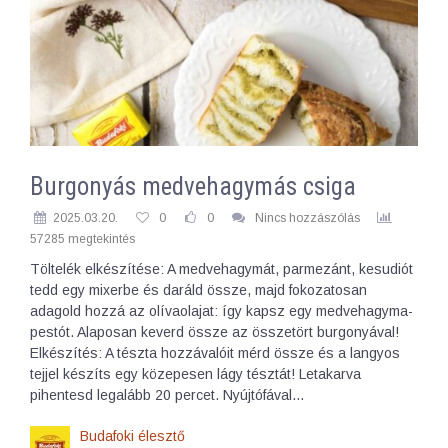
Burgonyás medvehagymás csiga
2025.03.20.
0
0
Nincs hozzászólás
57285 megtekintés
Töltelék elkészítése: A medvehagymát, parmezánt, kesudiót
tedd egy mixerbe és daráld össze, majd fokozatosan
adagold hozzá az olívaolajat: így kapsz egy medvehagyma-
pestót. Alaposan keverd össze az összetört burgonyával!
Elkészítés: A tészta hozzávalóit mérd össze és a langyos
tejjel készíts egy közepesen lágy tésztát! Letakarva
pihentesd legalább 20 percet. Nyújtófával…
Budafoki élesztő