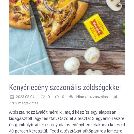
Kenyérlepény szezonális zöldségekkel
2023.08.04.
0
0
Nincs hozzászólás
7709 megtekintés
A tészta hozzávalóit mérd ki, majd készíts egy alaposan
kidagasztott lágy tésztát. Oszd el a tésztát 3 egyenlő részre
és gömbölyítsd fel és egy olajos edényben letakarva keleszd
40 percen keresztül. Tedd a tésztákat sütőpapíros lemezre,