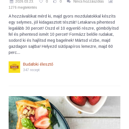
2026.03.23.
0
0
Nincs hozzászólás
1276 megtekintés
A hozzávalókat mérd ki, majd gyors mozdulatokkal készíts
egy selymes, jól kidagasztott tésztát! Letakarva pihentesd
legalább 30 percet! Oszd el 10 egyenlő részre, gömbölyítsd
fel és pihentesd ismét 10 percet! Formázz belőle rudakat,
sodord ki és hajlítsd meg bagelnek! Mártsd vízbe, majd
gazdagon sajtba! Helyezd sütőpapíros lemezre, majd 60
perc…
Budafoki élesztő
347 recept