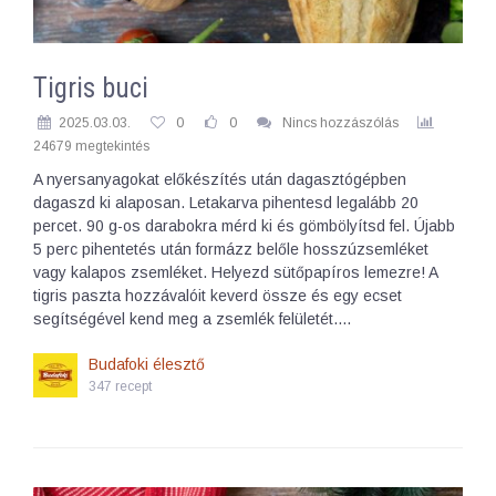
Tigris buci
2025.03.03.
0
0
Nincs hozzászólás
24679 megtekintés
A nyersanyagokat előkészítés után dagasztógépben
dagaszd ki alaposan. Letakarva pihentesd legalább 20
percet. 90 g-os darabokra mérd ki és gömbölyítsd fel. Újabb
5 perc pihentetés után formázz belőle hosszúzsemléket
vagy kalapos zsemléket. Helyezd sütőpapíros lemezre! A
tigris paszta hozzávalóit keverd össze és egy ecset
segítségével kend meg a zsemlék felületét.…
Budafoki élesztő
347 recept