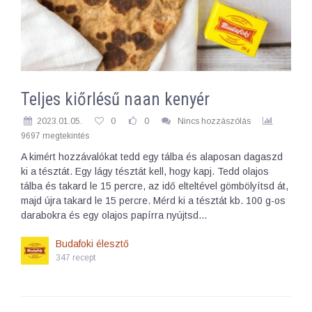
Teljes kiőrlésű naan kenyér
2023.01.05.
0
0
Nincs hozzászólás
9697 megtekintés
A kimért hozzávalókat tedd egy tálba és alaposan dagaszd
ki a tésztát. Egy lágy tésztát kell, hogy kapj. Tedd olajos
tálba és takard le 15 percre, az idő elteltével gömbölyítsd át,
majd újra takard le 15 percre. Mérd ki a tésztát kb. 100 g-os
darabokra és egy olajos papírra nyújtsd…
Budafoki élesztő
347 recept