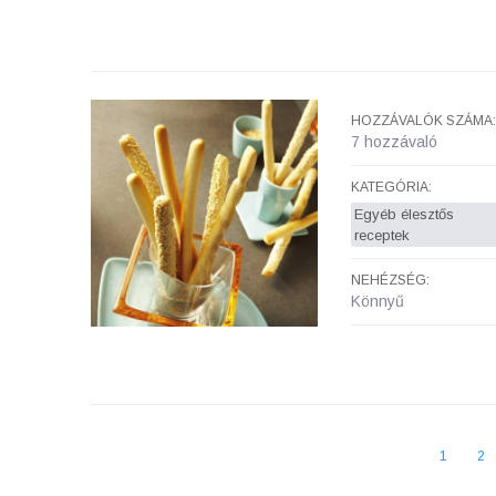
HOZZÁVALÓK SZÁMA:
7 hozzávaló
KATEGÓRIA:
Egyéb élesztős
receptek
NEHÉZSÉG:
Könnyű
1
2