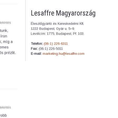
Lesaffre Magyarország
ekintés
Élesztőgyártó és Kereskedelmi Kft.
1222 Budapest, Gyár u. 5–9.
tunk,
Levélcím: 1775, Budapest, Pf. 103.
síron
k, míg a
Telefon:
(06-1) 226-6311
nemes
Fax:
(06-1) 226-5011
s prézlit.
E-mail:
marketing.hu@lesaffre.com
ekintés
gyobb