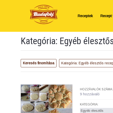
Receptek
Recept f
Kategória: Egyéb élesztő
Keresés finomítása
Kategória: Egyéb élesztős rece
HOZZÁVALÓK SZÁMA:
9 hozzávaló
KATEGÓRIA:
Egyéb élesztős