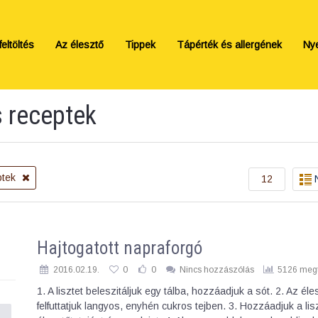
eltöltés
Az élesztő
Tippek
Tápérték és allergének
Ny
s receptek
ptek
12
Hajtogatott napraforgó
2016.02.19.
0
0
Nincs hozzászólás
5126 megt
1. A lisztet beleszitáljuk egy tálba, hozzáadjuk a sót. 2. Az éle
felfuttatjuk langyos, enyhén cukros tejben. 3. Hozzáadjuk a li