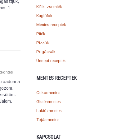
agasztjuk,
Kiflik, zsemlék
in. 1
Kuglófok
Mentes receptek
Piték
Pizzák
Pogácsák
Ünnepi receptek
ekintés
MENTES RECEPTEK
ozzáadom a
lgozom,
Cukormentes
 kisütöm.
álalom.
Gluténmentes
Laktózmentes
Tojásmentes
KAPCSOLAT