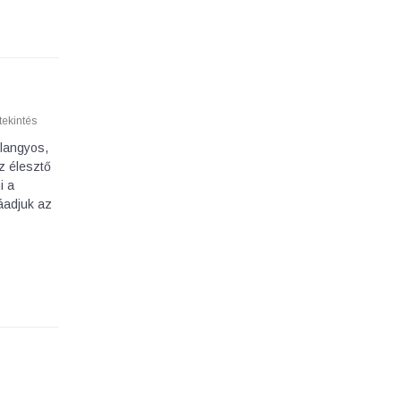
ekintés
a langyos,
z élesztő
i a
áadjuk az