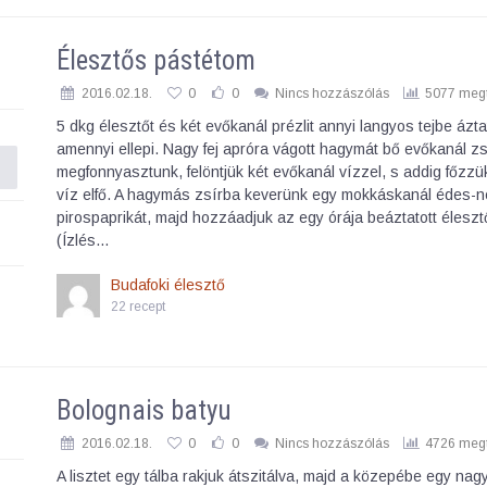
Élesztős pástétom
2016.02.18.
0
0
Nincs hozzászólás
5077 megt
5 dkg élesztőt és két evőkanál prézlit annyi langyos tejbe ázta
amennyi ellepi. Nagy fej apróra vágott hagymát bő evőkanál z
megfonnyasztunk, felöntjük két evőkanál vízzel, s addig főzzü
víz elfő. A hagymás zsírba keverünk egy mokkáskanál édes-
pirospaprikát, majd hozzáadjuk az egy órája beáztatott élesztő
(Ízlés…
Budafoki élesztő
22 recept
Bolognais batyu
2016.02.18.
0
0
Nincs hozzászólás
4726 megt
A lisztet egy tálba rakjuk átszitálva, majd a közepébe egy na