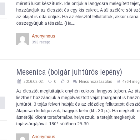
méretű lukat készítünk. Ide öntjük a langyosra melegített tejet
hozzáadjuk az élesztőt és egy kis cukrot. A tál szélére sót s
az olajat is oda öntjük. Ha az élesztőt felfuttattuk, akkor után
összegyúrjuk a tésztát. (Ha…
Anonymous
393 recept
Mesenica (bolgár juhtúrós lepény)
2016.02.02.
0
0
Nincs hozzászólás
4864 megt
Az élesztőt megfuttatjuk enyhén cukros, langyos tejben. Az áts
liszthez hozzáadjuk a megolvasztott vajat (margarint is haszn
juhtúrót, 3 tojás felvert habját és az előzőleg felfuttatott élesztő
Alaposan kidolgozzuk, hagyjuk kelni (kb. 30 p.). Ha megkelt, 
átmérőjű kikent tortaformába helyezzük, a tetejét megkenjük
tojássárgájával. 180° sütőben 25-30…
Anonymous