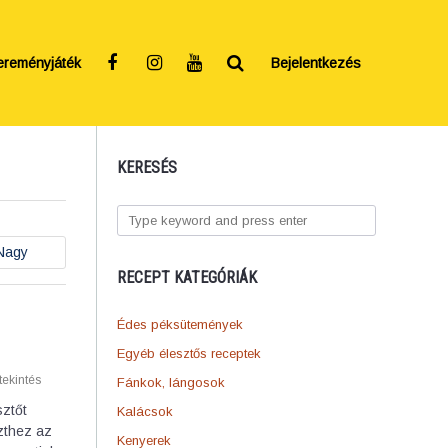
ereményjáték
Bejelentkezés
KERESÉS
Nagy
RECEPT KATEGÓRIÁK
Édes péksütemények
Egyéb élesztős receptek
ekintés
Fánkok, lángosok
sztőt
Kalácsok
szthez az
Kenyerek