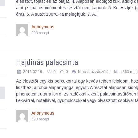
élesztőt, tojást és az olajat. 4. Alaposan eldolgozzuk, addig d
amíg sima, csomómentes tésztát nem kapunk. 5. Kelesztjük (m
óra). 6. A sütőt 180°C-ra melegítjük. 7. A…
Anonymous
393 recept
Hajdinás palacsinta
2016.02.19.
0
0
Nincs hozzászólás
4363 megt
Az élesztőt egy kis porcukorral egy kevés tejben feloldom, h
liszthez, a többi alapanyaggal együtt. A tésztát alaposan kido
pihentetem, utána forró, zsiradékkal kikent palacsintasütőben
Lekvárral, nutellával, gyümölcsökkel vagy olvasztott csokival t
Anonymous
393 recept