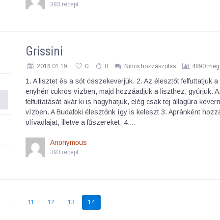
393 recept
Grissini
2016.01.19.
0
0
Nincs hozzászólás
4890 megt
1. A lisztet és a sót összekeverjük. 2. Az élesztőt felfuttatjuk 
enyhén cukros vízben, majd hozzáadjuk a liszthez, gyúrjuk. A
felfuttatását akár ki is hagyhatjuk, elég csak tej állagúra kevern
vízben. A Budafoki élesztőnk így is keleszt 3. Apránként hozz
olívaolajat, illetve a fűszereket. 4.…
Anonymous
393 recept
…
11
12
13
14