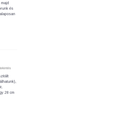
, majd
zórunk és
a alaposan
ekintés
zitált
álhatunk),
t.
egy 28 cm