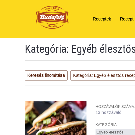
Receptek
Recept f
Kategória: Egyéb élesztő
Keresés finomítása
Kategória: Egyéb élesztős rece
HOZZÁVALÓK SZÁMA:
13 hozzávaló
KATEGÓRIA:
Egyéb élesztős