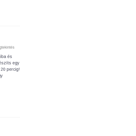
tekintés
tóba és
készíts egy
 20 percig!
gy