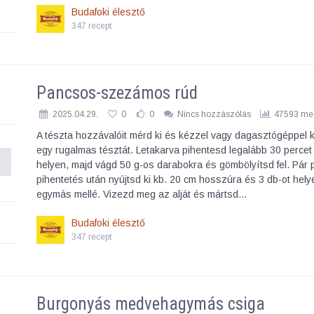
Budafoki élesztő
347 recept
Pancsos-szezámos rúd
2025.04.29.
0
0
Nincs hozzászólás
47593 meg
A tészta hozzávalóit mérd ki és kézzel vagy dagasztógéppel 
egy rugalmas tésztát. Letakarva pihentesd legalább 30 percet
helyen, majd vágd 50 g-os darabokra és gömbölyítsd fel. Pár 
pihentetés után nyújtsd ki kb. 20 cm hosszúra és 3 db-ot hel
egymás mellé. Vizezd meg az alját és mártsd…
Budafoki élesztő
347 recept
Burgonyás medvehagymás csiga