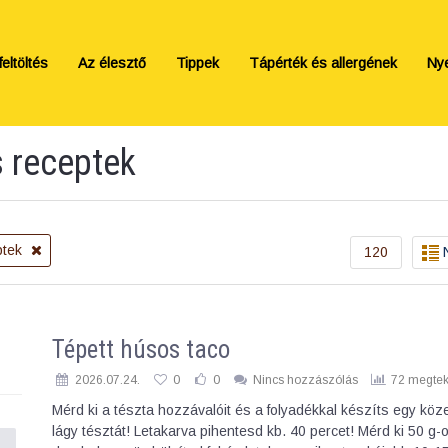
eltöltés
Az élesztő
Tippek
Tápérték és allergének
Ny
s receptek
ptek
120
Tépett húsos taco
2026.07.24.
0
0
Nincs hozzászólás
72 megtek
Mérd ki a tészta hozzávalóit és a folyadékkal készíts egy kö
lágy tésztát! Letakarva pihentesd kb. 40 percet! Mérd ki 50 g-