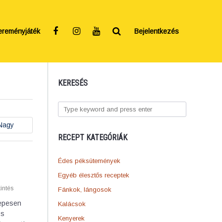
ereményjáték
Bejelentkezés
KERESÉS
Nagy
RECEPT KATEGÓRIÁK
Édes péksütemények
Egyéb élesztős receptek
intés
Fánkok, lángosok
zepesen
Kalácsok
os
Kenyerek