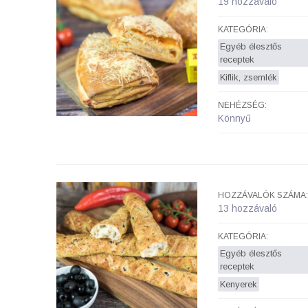
19 hozzávaló
KATEGÓRIA:
Egyéb élesztős
receptek
Kiflik, zsemlék
NEHÉZSÉG:
Könnyű
HOZZÁVALÓK SZÁMA:
13 hozzávaló
KATEGÓRIA:
Egyéb élesztős
receptek
Kenyerek