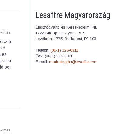
Lesaffre Magyarország
Élesztőgyártó és Kereskedelmi Kft.
kintés
1222 Budapest, Gyár u. 5–9.
Levélcím: 1775, Budapest, Pf. 103.
készíts
esd
Telefon:
(06-1) 226-6311
a és
Fax:
(06-1) 226-5011
tsd ki,
E-mail:
marketing.hu@lesaffre.com
ld be!
kintés