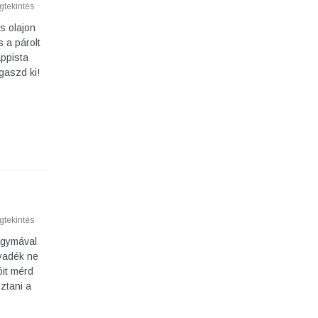
tekintés
s olajon
 a párolt
appista
gaszd ki!
tekintés
agymával
lyadék ne
óit mérd
ztani a