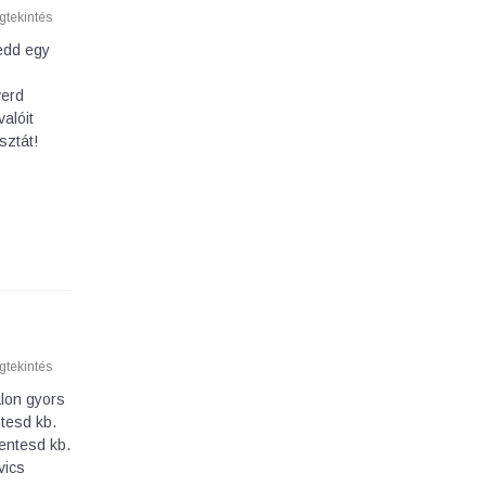
tekintés
edd egy
z
verd
alóit
sztát!
tekintés
lon gyors
tesd kb.
entesd kb.
vics