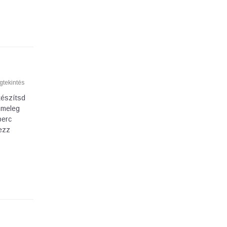
tekintés
készítsd
 meleg
perc
yezz