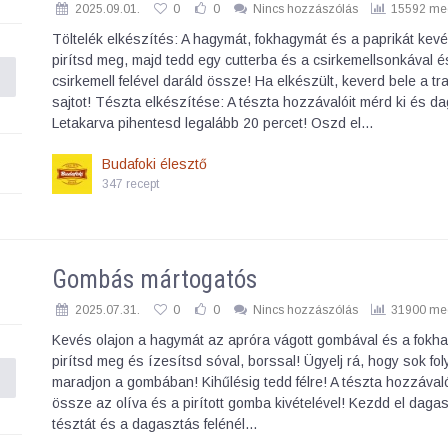
2025.09.01.
0
0
Nincs hozzászólás
15592 meg
Töltelék elkészítés: A hagymát, fokhagymát és a paprikát kevé
pirítsd meg, majd tedd egy cutterba és a csirkemellsonkával és
csirkemell felével daráld össze! Ha elkészült, keverd bele a tr
sajtot! Tészta elkészítése: A tészta hozzávalóit mérd ki és da
Letakarva pihentesd legalább 20 percet! Oszd el…
Budafoki élesztő
347 recept
Gombás mártogatós
2025.07.31.
0
0
Nincs hozzászólás
31900 meg
Kevés olajon a hagymát az apróra vágott gombával és a fokh
pirítsd meg és ízesítsd sóval, borssal! Ügyelj rá, hogy sok fo
maradjon a gombában! Kihűlésig tedd félre! A tészta hozzával
össze az olíva és a pirított gomba kivételével! Kezdd el dagas
tésztát és a dagasztás felénél…