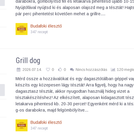
darabokra, gömbölyítsd fel és letakarva pihentesd újabb 10-15
Nyújtófával nyújtsd ki és alaposan olajozd meg a tésztát! Hajt
pár perc pihentetést követően mehet a grillre.…
Budafoki élesztő
347 recept
Grill dog
2026.07.14.
0
0
Nincs hozzászólás
120 megte
Mérd össze a hozzávalókat és egy dagasztótálban géppel va
készíts egy közepesen lágy tésztát! Arra figyelj, hogy ha na
dagasztasz tésztát, akkor nyugodtan használj hideg vizet a
tésztakészítéshez! Az elkészített, alaposan kidagasztott tész
letakarva pihentesd kb. 20-30 percet! Egyenként mérd ki a tés
g-os darabokra, majd felgömbölyítve…
Budafoki élesztő
347 recept