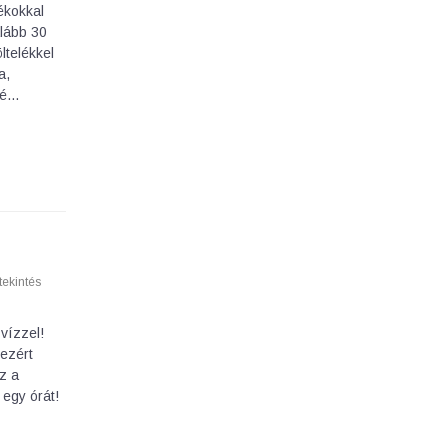
ékokkal
alább 30
ltelékkel
a,
lé…
ekintés
vízzel!
 ezért
z a
 egy órát!