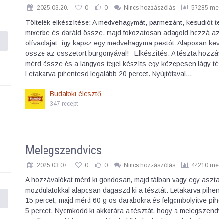
2025.03.20.
0
0
Nincs hozzászólás
57285 meg
Töltelék elkészítése: A medvehagymát, parmezánt, kesudiót t
mixerbe és daráld össze, majd fokozatosan adagold hozzá a
olívaolajat: így kapsz egy medvehagyma-pestót. Alaposan ke
össze az összetört burgonyával! Elkészítés: A tészta hozzáv
mérd össze és a langyos tejjel készíts egy közepesen lágy té
Letakarva pihentesd legalább 20 percet. Nyújtófával…
Budafoki élesztő
347 recept
Melegszendvics
2025.03.07.
0
0
Nincs hozzászólás
44210 meg
A hozzávalókat mérd ki gondosan, majd tálban vagy egy aszta
mozdulatokkal alaposan dagaszd ki a tésztát. Letakarva pihen
15 percet, majd mérd 60 g-os darabokra és felgömbölyítve pih
5 percet. Nyomkodd ki akkorára a tésztát, hogy a melegszend