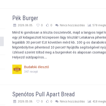
Pék Burger
2026.06.05.
0
0
Nincs hozzászólás
578 megte
Mérd ki gondosan a tészta összetevőit, majd a langyos tejjel 
egy jól kidagasztott közepesen lágy tésztát! Letakarva pihent
legalább 30 percet! Ezt követően mérd kb. 100 g-os darabokr
felgömbölyítve pihentesd 10 percet! Nyújtófa segítségével nyúj
ízlésed szerint töltsd meg a burgereket és alaposan csomago
Helyezd sütőpapíros…
Budafoki élesztő
347 recept
Spenótos Pull Apart Bread
2026.05.06.
0
0
Nincs hozzászólás
418 megte