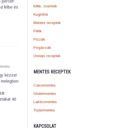
 percet!
Kiflik, zsemlék
sd félbe és
Kuglófok
Mentes receptek
Piték
Pizzák
Pogácsák
Ünnepi receptek
kintés
MENTES RECEPTEK
gy kézzel
gy melegben
Cukormentes
tát
Gluténmentes
ztákat 40
Laktózmentes
Tojásmentes
KAPCSOLAT