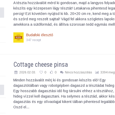
A tészta hozzávalóit mérd ki gondosan, majd a langyos folyad
készíts egy közepesen lágy tésztát! Letakarva pihentesd leg
percig! Ezt követően nyújtsd ki kb. 20×20 cm-re, kend meg a tö
és szórd meg reszelt sajttal! Vágd fel akkora szögletes lapokr
amekkora a sütőformád, és állítva szorosan tedd egymás mel
Budafoki élesztő
347 recept
Cottage cheese pinsa
2026.02.03.
0
0
Nincs hozzászólás
3394 megt
Minden hozzávalót mérj ki és gondosan készíts elő! Egy
dagasztótálban vagy robotgépben dagaszd a tésztádat hideg 
Egy hosszabb dagasztási idő fog társulni ehhez a tésztához,
hideg vízzel kell dagasztani. Ha selymes a tésztád, akkor kés
dagasztás és egy olívaolajjal kikent tálban pihentesd legalább
Oszd el…