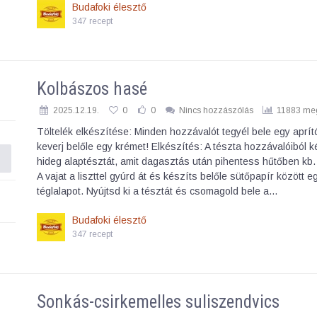
Budafoki élesztő
347 recept
Kolbászos hasé
2025.12.19.
0
0
Nincs hozzászólás
11883 meg
Töltelék elkészítése: Minden hozzávalót tegyél bele egy aprí
keverj belőle egy krémet! Elkészítés: A tészta hozzávalóiból 
hideg alaptésztát, amit dagasztás után pihentess hűtőben kb.
A vajat a liszttel gyúrd át és készíts belőle sütőpapír között e
téglalapot. Nyújtsd ki a tésztát és csomagold bele a…
Budafoki élesztő
347 recept
Sonkás-csirkemelles suliszendvics