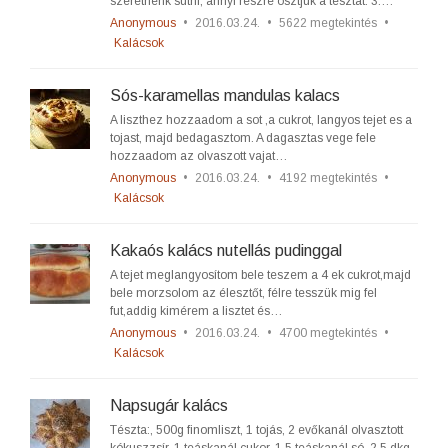
szeretnénk sütni, annyi részre osztjuk a tésztát. 3.…
Anonymous
•
2016.03.24.
•
5622 megtekintés
•
Kalácsok
Sós-karamellas mandulas kalacs
A liszthez hozzaadom a sot ,a cukrot, langyos tejet es a
tojast, majd bedagasztom. A dagasztas vege fele
hozzaadom az olvaszott vajat…
Anonymous
•
2016.03.24.
•
4192 megtekintés
•
Kalácsok
Kakaós kalács nutellás pudinggal
A tejet meglangyosítom bele teszem a 4 ek cukrot,majd
bele morzsolom az élesztőt, félre tesszük mig fel
fut,addig kimérem a lisztet és…
Anonymous
•
2016.03.24.
•
4700 megtekintés
•
Kalácsok
Napsugár kalács
Tészta:, 500g finomliszt, 1 tojás, 2 evőkanál olvasztott