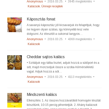
Anonymous
•
2016.03.25.
•
3945 megtekintés
•
Kalácsok
,
Ünnepi receptek
Káposztás fonat
A savanyú káposztáz jól kicsavarjuk és felaprítjuk, hogy
ne legyen olyan szálas, így könnyebb lesz vele
dolgozni. Az élesztőt a cukorral langyos…
Anonymous
•
2016.03.25.
•
4369 megtekintés
•
Kalácsok
Cheddar sajtos kalács
• Szitáljuk egy tálba lisztet, adjuk hozzá a sütőport és a
sót, majd morzsoljuk össze a szoba-hőmérsékletű
vajjal. Adjuk hozzá a sót…
Anonymous
•
2016.03.25.
•
4113 megtekintés
•
Kalácsok
Mindszenti kalács
Elkészítés: 1. Az összes hozzávalóból homogén tésztát
készítünk, 10-15 percig pihentetjük. 2. Ahány kalácsot