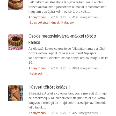
Felfutattam az élesztőt a langyos tejben, majd a többi
hozzávalóval bedagasztottam a tésztát. Kelesztőtálban
hagytam duplájára kelni, ez kb. 1 óra volt.…
Anonymous
•
2016.03.28.
•
4193 megtekintés
•
Édes péksütemények
,
Kalácsok
Csokis meggylekvárral-mákkal töltött
kalács
Az élesztőt kevés cukros tejbe felfuttattam,majd a többi
hozzávalóval együtt jól összegyúrtam!Duplájára
kelesztettem Levettem belőle annyit amiből majd 3 db kb
10…
Anonymous
•
2016.03.28.
•
4081 megtekintés
•
Kalácsok
Húsvéti töltött kalács !
Elkészítés: A tejet a cukorral langyosra melegítjük ,majd
belemorzsoljuk az élesztőt felfuttatjuk.A tejet a cukorral
langyosra melegítjük ,majd belemorzsoljuk az élesztőt
felfuttatjuk…
Anonymous
•
2016.03.27.
•
4270 megtekintés
•