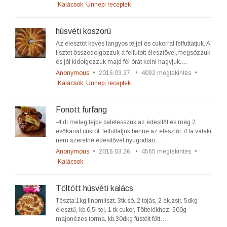
Kalácsok
,
Ünnepi receptek
húsvéti koszorú
Az élesztöt kevés langyos tejjel és cukorral felfuttatjuk. A
lisztet összedolgozzuk a felfutott élesztövel,megsózzuk
és jól kidolgozzuk majd fél órát kelni hagyjuk.…
Anonymous
•
2016.03.27.
•
4092 megtekintés
•
Kalácsok
,
Ünnepi receptek
Fonott furfang
-4 dl meleg tejbe beletesszük az édesítőt és még 2
evőkanál cukrot, felfuttatjuk benne az élesztőt. /Ha valaki
nem szeretné édesitővel nyugodtan…
Anonymous
•
2016.03.26.
•
4565 megtekintés
•
Kalácsok
Töltött húsvéti kalács
Tészta:1kg finomliszt, 3tk só, 2 tojás, 2 ek.zsír, 5dkg
élesztő, kb.0,5l tej, 1 tk cukor, Töltelékhez: 500g
majonézes torma, kb.30dkg füstölt főtt…