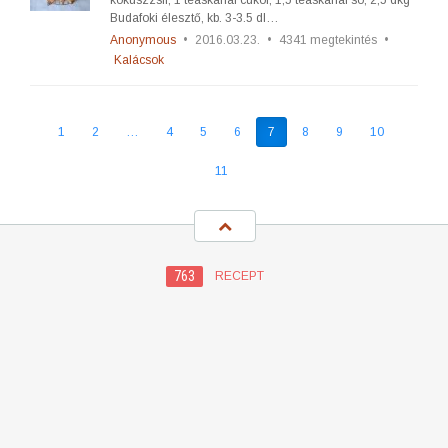
kókuszzsír, 1 teáskanál cukor, 1,5 teáskanál só, 2,5 dkg
Budafoki élesztő, kb. 3-3.5 dl…
Anonymous
•
2016.03.23.
•
4341 megtekintés
•
Kalácsok
1
2
…
4
5
6
7
8
9
10
11
763
RECEPT