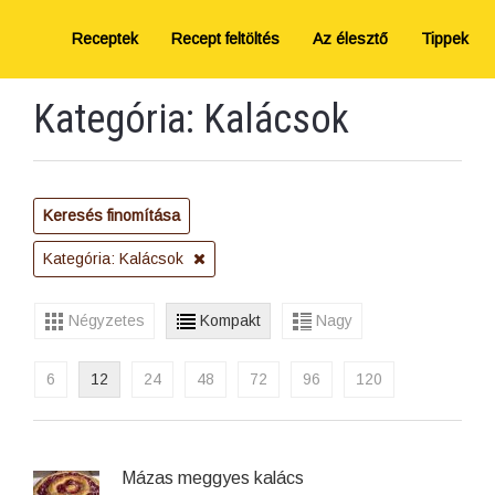
Receptek
Recept feltöltés
Az élesztő
Tippek
Kategória: Kalácsok
Keresés finomítása
Kategória: Kalácsok
Négyzetes
Kompakt
Nagy
6
12
24
48
72
96
120
Mázas meggyes kalács