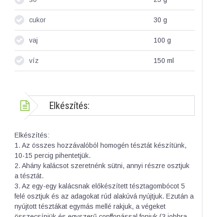
cukor
30
g
vaj
100
g
víz
150
ml
Elkészítés:
Elkészítés:
1. Az összes hozzávalóból homogén tésztát készítünk,
10-15 percig pihentetjük.
2. Ahány kalácsot szeretnénk sütni, annyi részre osztjuk
a tésztát.
3. Az egy-egy kalácsnak előkészített tésztagombócot 5
felé osztjuk és az adagokat rúd alakúvá nyújtjuk. Ezután a
nyújtott tésztákat egymás mellé rakjuk, a végeket
összecsípjük és egyszerű copffonással fonjuk (3 jobbra –