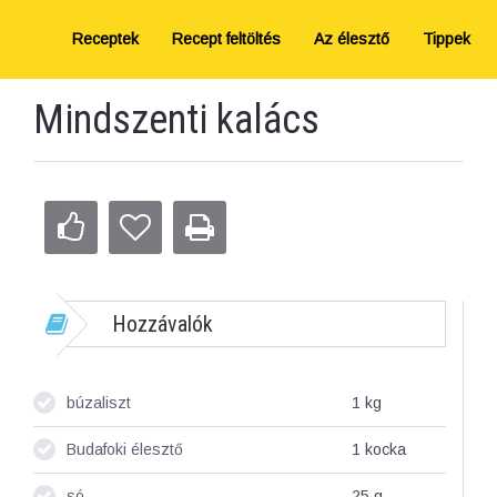
Receptek
Recept feltöltés
Az élesztő
Tippek
Mindszenti kalács
Hozzávalók
búzaliszt
1
kg
Budafoki élesztő
1
kocka
só
25
g