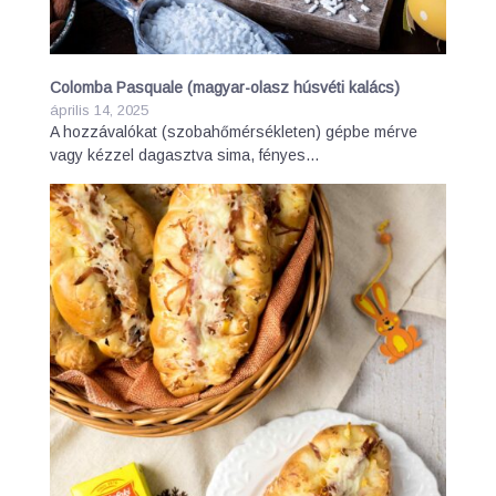
Colomba Pasquale (magyar-olasz húsvéti kalács)
április 14, 2025
A hozzávalókat (szobahőmérsékleten) gépbe mérve
vagy kézzel dagasztva sima, fényes…