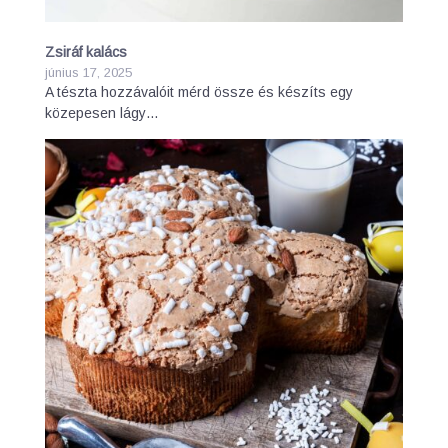
Zsiráf kalács
június 17, 2025
A tészta hozzávalóit mérd össze és készíts egy
közepesen lágy…