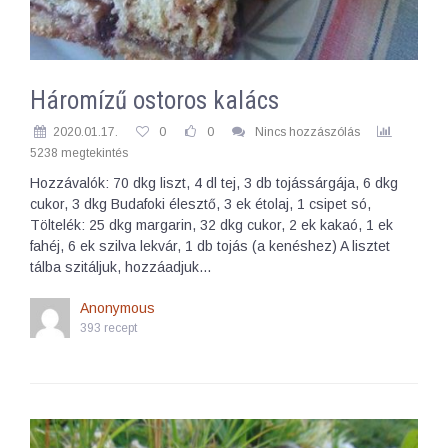
Háromízű ostoros kalács
2020.01.17.
0
0
Nincs hozzászólás
5238 megtekintés
Hozzávalók: 70 dkg liszt, 4 dl tej, 3 db tojássárgája, 6 dkg
cukor, 3 dkg Budafoki élesztő, 3 ek étolaj, 1 csipet só,
Töltelék: 25 dkg margarin, 32 dkg cukor, 2 ek kakaó, 1 ek
fahéj, 6 ek szilva lekvár, 1 db tojás (a kenéshez) A lisztet
tálba szitáljuk, hozzáadjuk…
Anonymous
393 recept