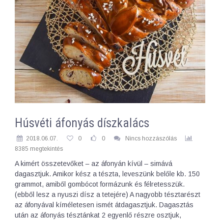
Húsvéti áfonyás díszkalács
2018.06.07.
0
0
Nincs hozzászólás
8385 megtekintés
A kimért összetevőket – az áfonyán kívül – simává
dagasztjuk. Amikor kész a tészta, leveszünk belőle kb. 150
grammot, amiből gombócot formázunk és félretesszük.
(ebből lesz a nyuszi dísz a tetejére) A nagyobb tésztarészt
az áfonyával kíméletesen ismét átdagasztjuk. Dagasztás
után az áfonyás tésztánkat 2 egyenlő részre osztjuk,