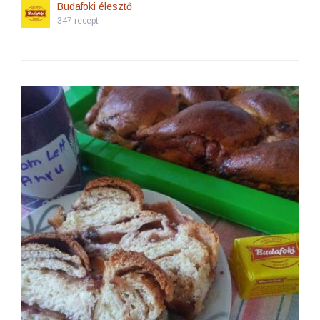
Budafoki élesztő
347 recept