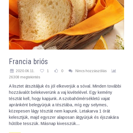
Francia briós
2020.06.11.
1
0
Nincs hozzászólás
26308 megtekintés
A lisztet átszitáljuk és jól elkeverjük a sóval. Minden további
hozzávalót belekeverünk a vaj kivételével. Egy kemény
tésztát kell, hogy kapjunk. A szobahőmérsékletű vajat
apránként belegyúrjuk a tésztába, míg egy selymes,
közepesen lágy tésztát nem kapunk. Letakarva 1 órát
kelesztjük, majd egyszer alaposan átgyúrjuk és éjszakára
hűtőbe tesszük. Másnap kivesszük…