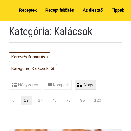
Receptek
Recept feltöltés
Az élesztő
Tippek
Kategória: Kalácsok
Keresés finomítása
Kategória: Kalácsok
Négyzetes
Kompakt
Nagy
6
12
24
48
72
96
120