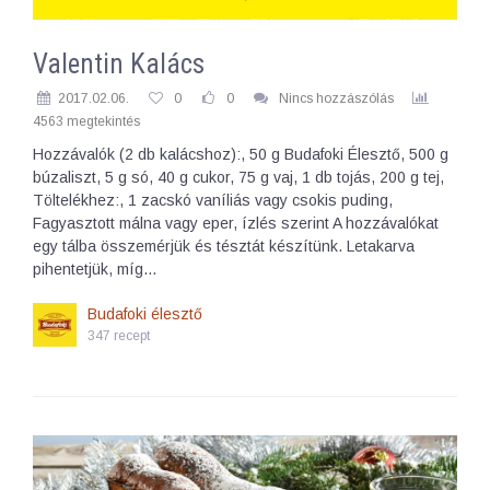
Valentin Kalács
2017.02.06.
0
0
Nincs hozzászólás
4563 megtekintés
Hozzávalók (2 db kalácshoz):, 50 g Budafoki Élesztő, 500 g
búzaliszt, 5 g só, 40 g cukor, 75 g vaj, 1 db tojás, 200 g tej,
Töltelékhez:, 1 zacskó vaníliás vagy csokis puding,
Fagyasztott málna vagy eper, ízlés szerint A hozzávalókat
egy tálba összemérjük és tésztát készítünk. Letakarva
pihentetjük, míg…
Budafoki élesztő
347 recept