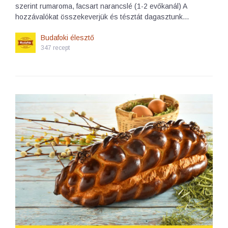
szerint rumaroma, facsart narancslé (1-2 evőkanál) A
hozzávalókat összekeverjük és tésztát dagasztunk…
Budafoki élesztő
347 recept