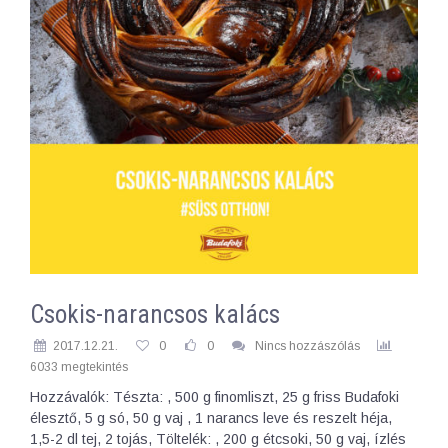
Csokis-narancsos kalács
2017.12.21.
0
0
Nincs hozzászólás
6033 megtekintés
Hozzávalók: Tészta: , 500 g finomliszt, 25 g friss Budafoki
élesztő, 5 g só, 50 g vaj , 1 narancs leve és reszelt héja,
1,5-2 dl tej, 2 tojás, Töltelék: , 200 g étcsoki, 50 g vaj, ízlés