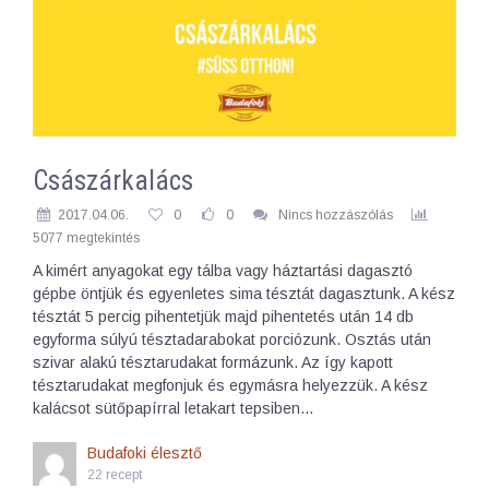
Császárkalács
2017.04.06.
0
0
Nincs hozzászólás
5077 megtekintés
A kimért anyagokat egy tálba vagy háztartási dagasztó
gépbe öntjük és egyenletes sima tésztát dagasztunk. A kész
tésztát 5 percig pihentetjük majd pihentetés után 14 db
egyforma súlyú tésztadarabokat porciózunk. Osztás után
szivar alakú tésztarudakat formázunk. Az így kapott
tésztarudakat megfonjuk és egymásra helyezzük. A kész
kalácsot sütőpapírral letakart tepsiben…
Budafoki élesztő
22 recept