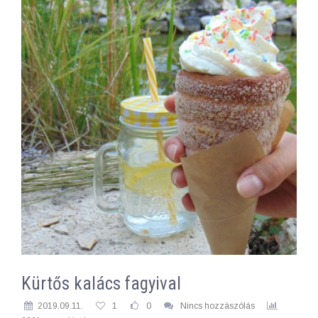
Kürtős kalács fagyival
2019.09.11.
1
0
Nincs hozzászólás