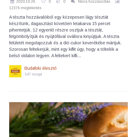
2020.10.26.
0
0
Nincs hozzászólás
12376 megtekintés
A tészta hozzávalóiból egy közepesen lágy tésztát
készítünk, dagasztást követően letakarva 15 percet
pihentetjük. 12 egyenlő részre osztjuk a tésztát,
felgömbölyítjük és nyújtófával oválisra kinyújtjuk. A tészta
felületét megolajozzuk és a dió-cukor keverékébe mártjuk.
Szorosan feltekerjük, mint egy kiflit úgy, hogy a töltelék a
belső oldalon legyen. A feltekert kifli…
Budafoki élesztő
347 recept