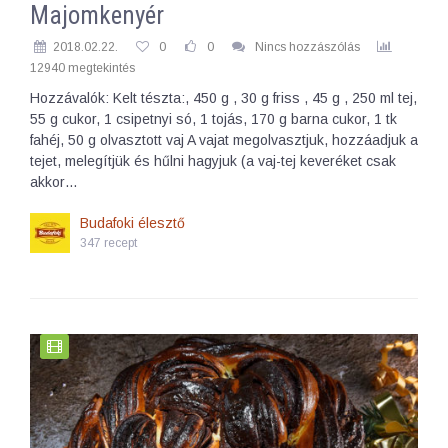
Majomkenyér
2018.02.22.
0
0
Nincs hozzászólás
12940 megtekintés
Hozzávalók: Kelt tészta:, 450 g , 30 g friss , 45 g , 250 ml tej,
55 g cukor, 1 csipetnyi só, 1 tojás, 170 g barna cukor, 1 tk
fahéj, 50 g olvasztott vaj A vajat megolvasztjuk, hozzáadjuk a
tejet, melegítjük és hűlni hagyjuk (a vaj-tej keveréket csak
akkor…
Budafoki élesztő
347 recept