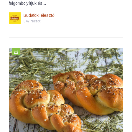
felgömbölyítjük és…
Budafoki élesztő
347 recept