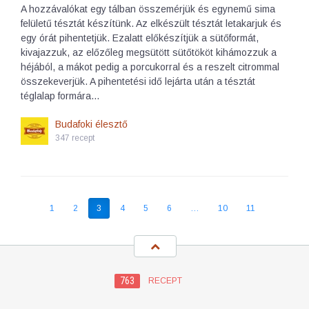
A hozzávalókat egy tálban összemérjük és egynemű sima
felületű tésztát készítünk. Az elkészült tésztát letakarjuk és
egy órát pihentetjük. Ezalatt előkészítjük a sütőformát,
kivajazzuk, az előzőleg megsütött sütőtököt kihámozzuk a
héjából, a mákot pedig a porcukorral és a reszelt citrommal
összekeverjük. A pihentetési idő lejárta után a tésztát
téglalap formára…
Budafoki élesztő
347 recept
1
2
3
4
5
6
…
10
11
763
RECEPT