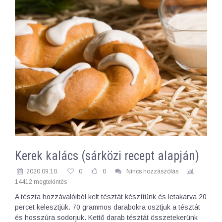
Kerek kalács (sárközi recept alapján)
2020.09.10.
0
0
Nincs hozzászólás
14412 megtekintés
A tészta hozzávalóiból kelt tésztát készítünk és letakarva 20
percet kelesztjük. 70 grammos darabokra osztjuk a tésztát
és hosszúra sodorjuk. Kettő darab tésztát összetekerünk