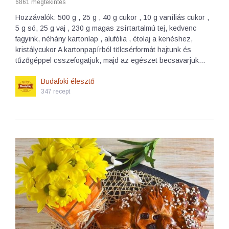
6861 megtekintés
Hozzávalók: 500 g , 25 g , 40 g cukor , 10 g vaníliás cukor ,
5 g só, 25 g vaj , 230 g magas zsírtartalmú tej, kedvenc
fagyink, néhány kartonlap , alufólia , étolaj a kenéshez,
kristálycukor A kartonpapírból tölcsérformát hajtunk és
tűzőgéppel összefogatjuk, majd az egészet becsavarjuk…
Budafoki élesztő
347 recept