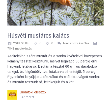
Húsvéti mustáros kalács
2018.06.04.
0
0
Nincs hozzászólás
7843 megtekintés
A töltelékbe szánt mustár és a sonka kivételével közepesen
kemény tésztát készítünk, melyet legalább 30 percig érni
hagyunk letakarva. Ezután a tésztát 60 g – os darabokra
osztjuk és felgömbölyítve, letakarva pihentetjük 5 percig.
Egyenként kinyújtjuk a tésztákat és csíkokra vágott sonkát
és mustárt teszünk rá, feltekerjük és a két…
Budafoki élesztő
347 recept