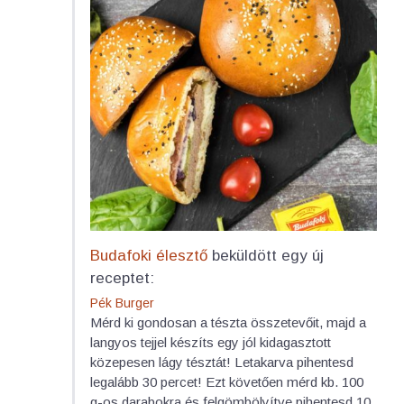
Budafoki élesztő
beküldött egy új
receptet:
Pék Burger
Mérd ki gondosan a tészta összetevőit, majd a
langyos tejjel készíts egy jól kidagasztott
közepesen lágy tésztát! Letakarva pihentesd
legalább 30 percet! Ezt követően mérd kb. 100
g-os darabokra és felgömbölyítve pihentesd 10