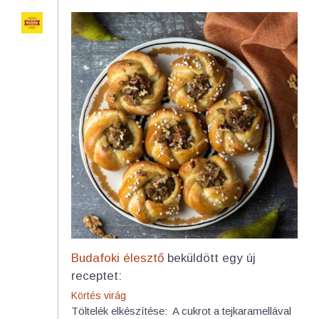
Budafoki élesztő
beküldött egy új
receptet:
Körtés virág
Töltelék elkészítése: A cukrot a tejkaramellával