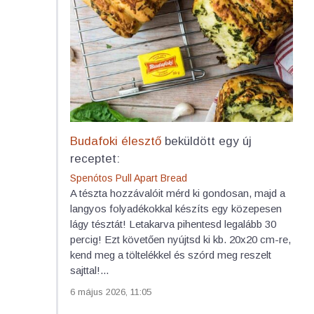
Budafoki élesztő
beküldött egy új
receptet:
Spenótos Pull Apart Bread
A tészta hozzávalóit mérd ki gondosan, majd a
langyos folyadékokkal készíts egy közepesen
lágy tésztát! Letakarva pihentesd legalább 30
percig! Ezt követően nyújtsd ki kb. 20x20 cm-re,
kend meg a töltelékkel és szórd meg reszelt
sajttal!...
6 május 2026, 11:05