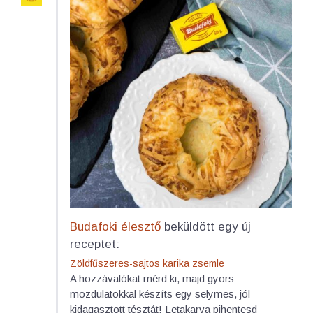
Budafoki élesztő
beküldött egy új
receptet:
Zöldfűszeres-sajtos karika zsemle
A hozzávalókat mérd ki, majd gyors
mozdulatokkal készíts egy selymes, jól
kidagasztott tésztát! Letakarva pihentesd