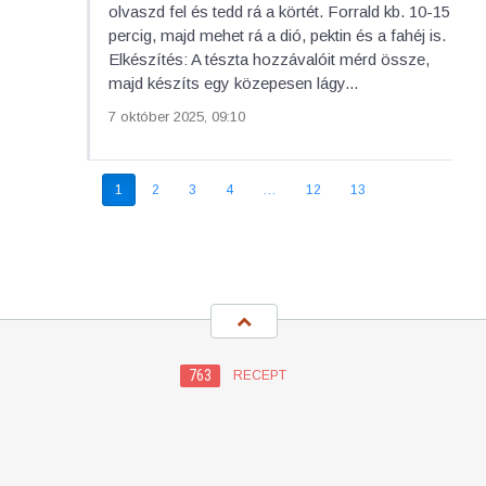
olvaszd fel és tedd rá a körtét. Forrald kb. 10-15
percig, majd mehet rá a dió, pektin és a fahéj is.
Elkészítés: A tészta hozzávalóit mérd össze,
majd készíts egy közepesen lágy...
7 október 2025, 09:10
1
2
3
4
…
12
13
763
RECEPT