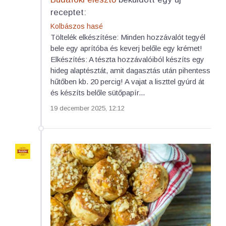
receptet:
Kolbászos hasé
Töltelék elkészítése: Minden hozzávalót tegyél
bele egy aprítóba és keverj belőle egy krémet!
Elkészítés: A tészta hozzávalóiból készíts egy
hideg alaptésztát, amit dagasztás után pihentess
hűtőben kb. 20 percig! A vajat a liszttel gyúrd át
és készíts belőle sütőpapír...
19 december 2025, 12:12