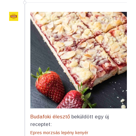
Budafoki élesztő
beküldött egy új
receptet:
Epres morzsás lepény kenyér