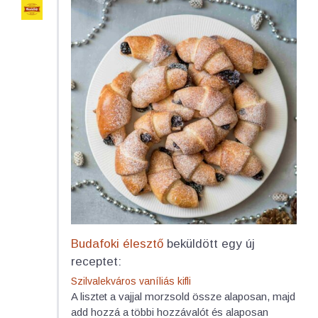
Budafoki élesztő
beküldött egy új
receptet:
Szilvalekváros vaníliás kifli
A lisztet a vajjal morzsold össze alaposan, majd
add hozzá a többi hozzávalót és alaposan