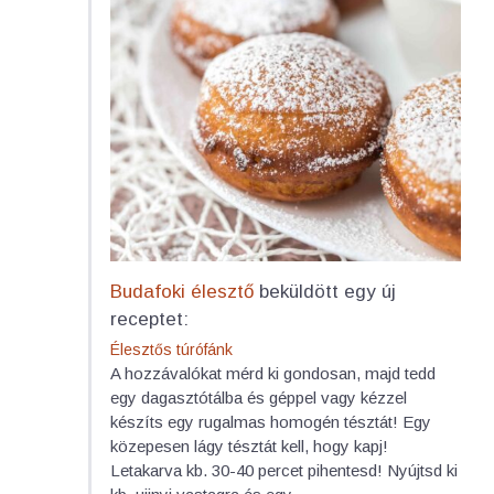
Budafoki élesztő
beküldött egy új
receptet:
Élesztős túrófánk
A hozzávalókat mérd ki gondosan, majd tedd
egy dagasztótálba és géppel vagy kézzel
készíts egy rugalmas homogén tésztát! Egy
közepesen lágy tésztát kell, hogy kapj!
Letakarva kb. 30-40 percet pihentesd! Nyújtsd ki