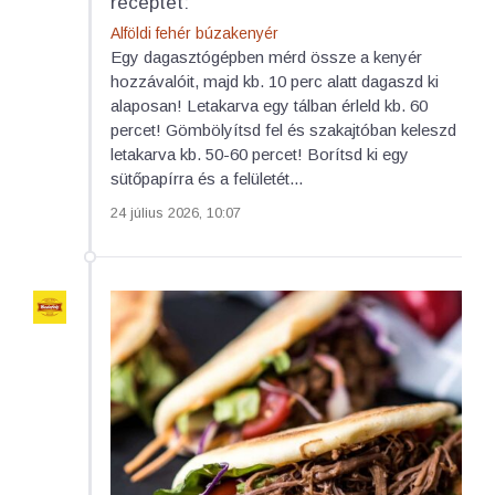
receptet:
Alföldi fehér búzakenyér
Egy dagasztógépben mérd össze a kenyér
hozzávalóit, majd kb. 10 perc alatt dagaszd ki
alaposan! Letakarva egy tálban érleld kb. 60
percet! Gömbölyítsd fel és szakajtóban keleszd
letakarva kb. 50-60 percet! Borítsd ki egy
sütőpapírra és a felületét...
24 július 2026, 10:07