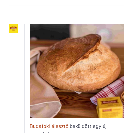
Budafoki élesztő
beküldött egy új