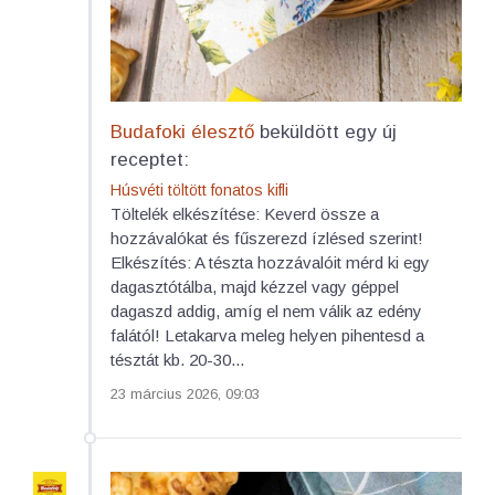
Budafoki élesztő
beküldött egy új
receptet:
Húsvéti töltött fonatos kifli
Töltelék elkészítése: Keverd össze a
hozzávalókat és fűszerezd ízlésed szerint!
Elkészítés: A tészta hozzávalóit mérd ki egy
dagasztótálba, majd kézzel vagy géppel
dagaszd addig, amíg el nem válik az edény
falától! Letakarva meleg helyen pihentesd a
tésztát kb. 20-30...
23 március 2026, 09:03