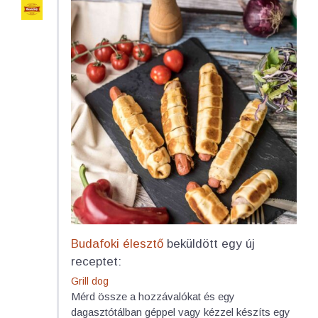
Budafoki élesztő
beküldött egy új
receptet:
Grill dog
Mérd össze a hozzávalókat és egy
dagasztótálban géppel vagy kézzel készíts egy