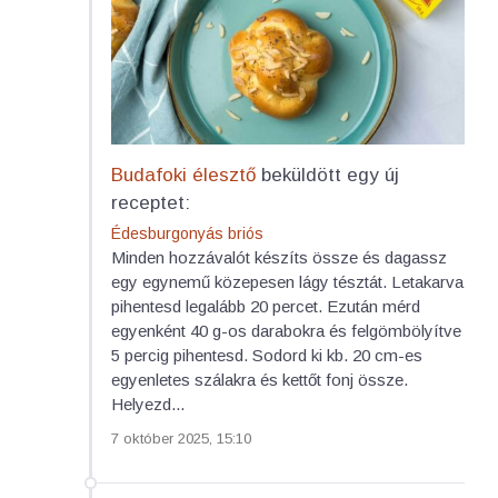
Budafoki élesztő
beküldött egy új
receptet:
Édesburgonyás briós
Minden hozzávalót készíts össze és dagassz
egy egynemű közepesen lágy tésztát. Letakarva
pihentesd legalább 20 percet. Ezután mérd
egyenként 40 g-os darabokra és felgömbölyítve
5 percig pihentesd. Sodord ki kb. 20 cm-es
egyenletes szálakra és kettőt fonj össze.
Helyezd...
7 október 2025, 15:10