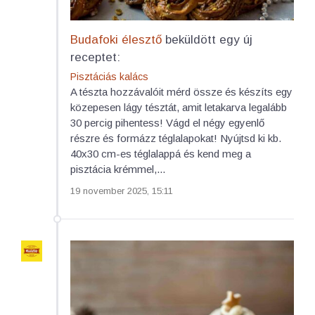
Budafoki élesztő
beküldött egy új
receptet:
Pisztáciás kalács
A tészta hozzávalóit mérd össze és készíts egy
közepesen lágy tésztát, amit letakarva legalább
30 percig pihentess! Vágd el négy egyenlő
részre és formázz téglalapokat! Nyújtsd ki kb.
40x30 cm-es téglalappá és kend meg a
pisztácia krémmel,...
19 november 2025, 15:11