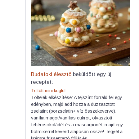
Budafoki élesztő
beküldött egy új
receptet:
Töltött mini kuglóf
Töltelék elkészítése: A tejszínt forrald fel egy
edényben, majd add hozzá a duzzasztott
zselatint (porzselatin+ víz összekeverve),
vanília magot/vaníliás cukrot, olvasztott
fehércsokoládét és a mascarponét, majd egy
botmixerrel keverd alaposan össze! Tegyél a
krémre frissentartó fóliát és...