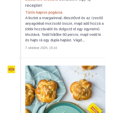
receptet:
Túrós-kapros pogácsa
A lisztet a margarinnal, élesztővel és az ízesítő
anyagokkal morzsold össze, majd add hozzá a
többi hozzávalót és dolgozd el egy egynemű
tésztává. Tedd hűtőbe 60 percre, majd vedd ki
és hajts rá egy dupla hajtást. Vágd...
7 október 2025, 15:10