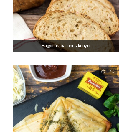
Hagymás-baconos kenyér