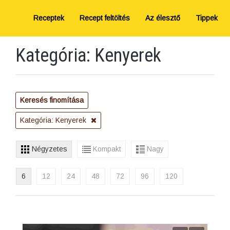
Receptek
Recept feltöltés
Az élesztő
Tippek
Kategória: Kenyerek
Keresés finomítása
Kategória: Kenyerek
Négyzetes
Kompakt
Nagy
6
12
24
48
72
96
120