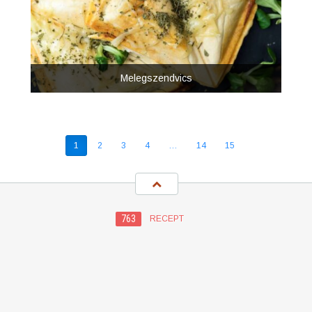
Melegszendvics
1
2
3
4
…
14
15
763
RECEPT