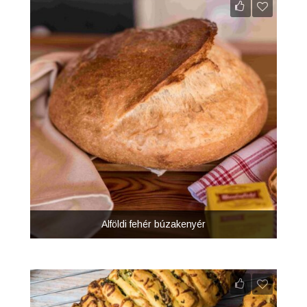
Alföldi fehér búzakenyér