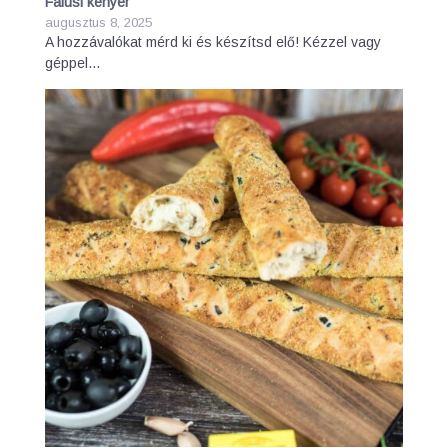
Falusi kenyér
augusztus 8, 2025
A hozzávalókat mérd ki és készítsd elő! Kézzel vagy
géppel…