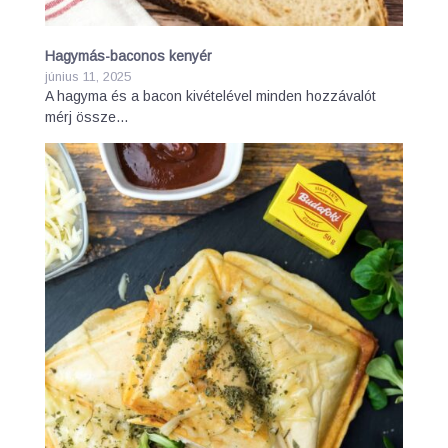
Hagymás-baconos kenyér
június 11, 2025
A hagyma és a bacon kivételével minden hozzávalót
mérj össze…