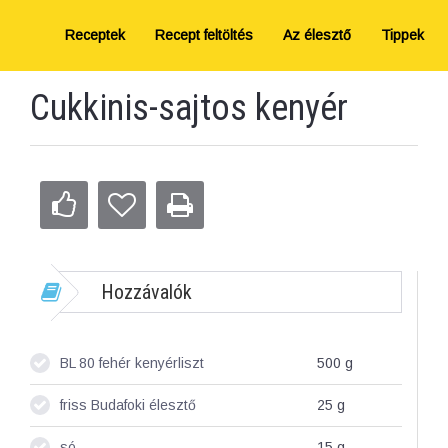
Receptek
Recept feltöltés
Az élesztő
Tippek
Cukkinis-sajtos kenyér
Hozzávalók
BL 80 fehér kenyérliszt
500
g
friss Budafoki élesztő
25
g
só
15
g