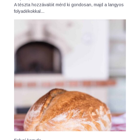
A tészta hozzávalóit mérd ki gondosan, majd a langyos
folyadékokkal…