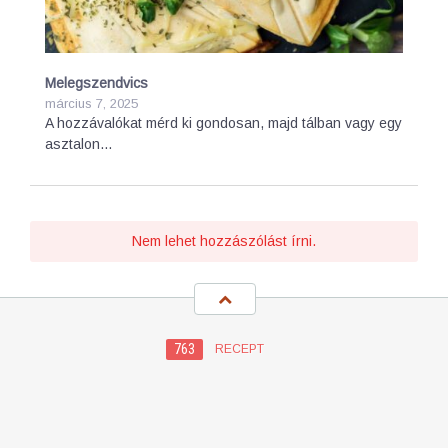
Melegszendvics
március 7, 2025
A hozzávalókat mérd ki gondosan, majd tálban vagy egy
asztalon…
Nem lehet hozzászólást írni.
763
RECEPT