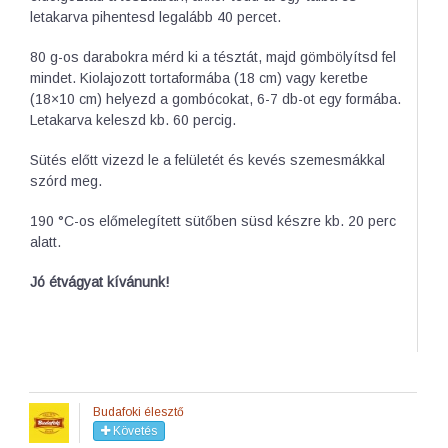
letakarva pihentesd legalább 40 percet.
80 g-os darabokra mérd ki a tésztát, majd gömbölyítsd fel
mindet. Kiolajozott tortaformába (18 cm) vagy keretbe
(18×10 cm) helyezd a gombócokat, 6-7 db-ot egy formába.
Letakarva keleszd kb. 60 percig.
Sütés előtt vizezd le a felületét és kevés szemesmákkal
szórd meg.
190 °C-os előmelegített sütőben süsd készre kb. 20 perc
alatt.
Jó étvágyat kívánunk!
Budafoki élesztő
Követés