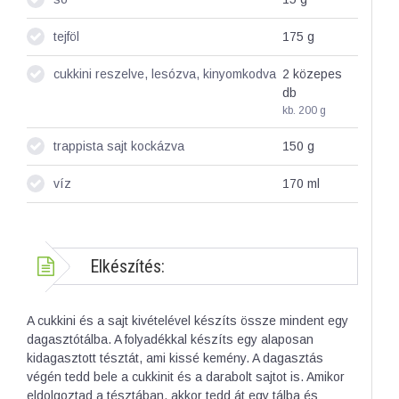
tejföl
175
g
cukkini reszelve, lesózva, kinyomkodva
2 közepes
db
kb. 200 g
trappista sajt kockázva
150
g
víz
170
ml
Elkészítés:
A cukkini és a sajt kivételével készíts össze mindent egy
dagasztótálba. A folyadékkal készíts egy alaposan
kidagasztott tésztát, ami kissé kemény. A dagasztás
végén tedd bele a cukkinit és a darabolt sajtot is. Amikor
eldolgoztad a tésztában, akkor tedd át egy tálba és