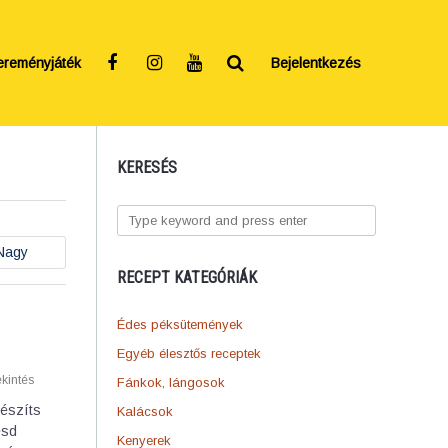
ereményjáték
Bejelentkezés
KERESÉS
Nagy
RECEPT KATEGÓRIÁK
Édes péksütemények
Egyéb élesztős receptek
kintés
Fánkok, lángosok
készíts
Kalácsok
esd
Kenyerek