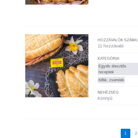
HOZZÁVALÓK SZÁMA:
11 hozzávaló
KATEGÓRIA:
Egyéb élesztős
receptek
Kiflik, zsemlék
NEHÉZSÉG:
Könnyű
1
2