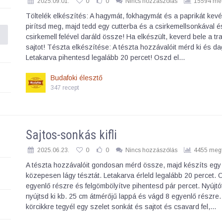
2025.09.01.
0
0
Nincs hozzászólás
15594 meg
Töltelék elkészítés: A hagymát, fokhagymát és a paprikát kevé
pirítsd meg, majd tedd egy cutterba és a csirkemellsonkával és
csirkemell felével daráld össze! Ha elkészült, keverd bele a tr
sajtot! Tészta elkészítése: A tészta hozzávalóit mérd ki és da
Letakarva pihentesd legalább 20 percet! Oszd el…
Budafoki élesztő
347 recept
Sajtos-sonkás kifli
2025.06.23.
0
0
Nincs hozzászólás
4455 megt
A tészta hozzávalóit gondosan mérd össze, majd készíts egy
közepesen lágy tésztát. Letakarva érleld legalább 20 percet. 
egyenlő részre és felgömbölyítve pihentesd pár percet. Nyújtó
nyújtsd ki kb. 25 cm átmérőjű lappá és vágd 8 egyenlő részre
körcikkre tegyél egy szelet sonkát és sajtot és csavard fel,…