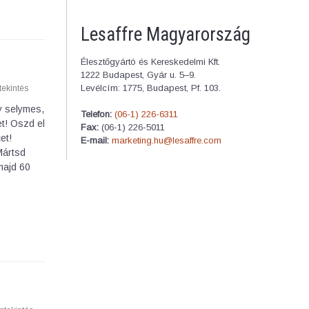
Lesaffre Magyarország
Élesztőgyártó és Kereskedelmi Kft.
1222 Budapest, Gyár u. 5–9.
Levélcím: 1775, Budapest, Pf. 103.
ekintés
y selymes,
Telefon:
(06-1) 226-6311
et! Oszd el
Fax:
(06-1) 226-5011
et!
E-mail:
marketing.hu@lesaffre.com
Mártsd
majd 60