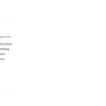
tekintés
készítsd
 meleg
perc
yezz