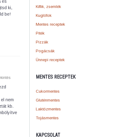
a és
Kiflik, zsemlék
tsd ki,
ld be!
Kuglófok
Mentes receptek
Piték
Pizzák
Pogácsák
Ünnepi receptek
MENTES RECEPTEK
kintés
rezd
Cukormentes
 el nem
Gluténmentes
ztát kb.
Laktózmentes
mbölyítve
Tojásmentes
KAPCSOLAT