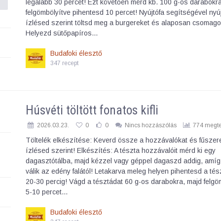
legalább 30 percet! Ezt követően mérd kb. 100 g-os darabokr
felgömbölyítve pihentesd 10 percet! Nyújtófa segítségével nyúj
ízlésed szerint töltsd meg a burgereket és alaposan csomago
Helyezd sütőpapíros…
Budafoki élesztő
347 recept
Húsvéti töltött fonatos kifli
2026.03.23.
0
0
Nincs hozzászólás
774 megte
Töltelék elkészítése: Keverd össze a hozzávalókat és fűsze
ízlésed szerint! Elkészítés: A tészta hozzávalóit mérd ki egy
dagasztótálba, majd kézzel vagy géppel dagaszd addig, amíg
válik az edény falától! Letakarva meleg helyen pihentesd a tés
20-30 percig! Vágd a tésztádat 60 g-os darabokra, majd felgö
5-10 percet…
Budafoki élesztő