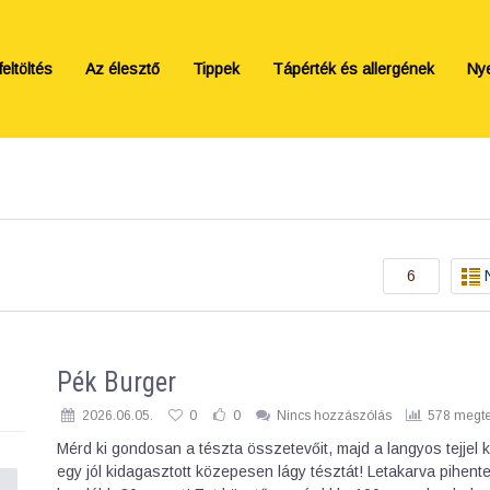
eltöltés
Az élesztő
Tippek
Tápérték és allergének
Ny
6
Pék Burger
2026.06.05.
0
0
Nincs hozzászólás
578 megte
Mérd ki gondosan a tészta összetevőit, majd a langyos tejjel 
egy jól kidagasztott közepesen lágy tésztát! Letakarva pihent