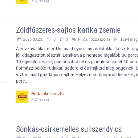
347 recept
Zöldfűszeres-sajtos karika zsemle
2026.03.23.
0
0
Nincs hozzászólás
1294 megt
A hozzávalókat mérd ki, majd gyors mozdulatokkal készíts eg
jól kidagasztott tésztát! Letakarva pihentesd legalább 30 perc
10 egyenlő részre, gömbölyítsd fel és pihentesd ismét 10 perc
Formázz belőle rudakat, sodord ki és hajlítsd meg bagelnek! 
vízbe, majd gazdagon sajtba! Helyezd sütőpapíros lemezre, 
perc…
Budafoki élesztő
347 recept
Sonkás-csirkemelles suliszendvics