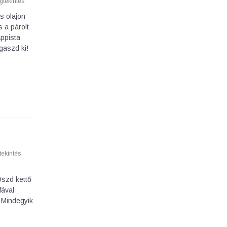
tekintés
s olajon
 a párolt
appista
gaszd ki!
ekintés
Oszd kettő
fával
. Mindegyik