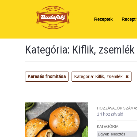
Receptek
Recept f
Kategória: Kiflik, zsemlék
Keresés finomítása
Kategória: Kiflik, zsemlék
HOZZÁVALÓK SZÁMA:
14 hozzávaló
KATEGÓRIA:
Egyéb élesztős