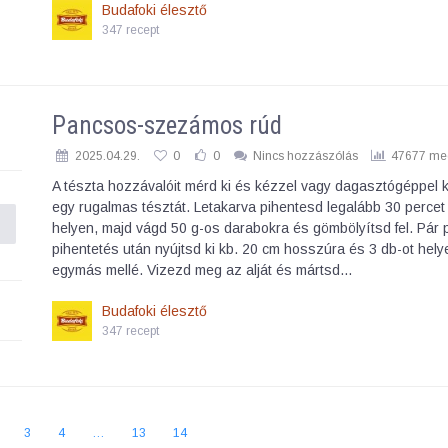
Budafoki élesztő
347 recept
Pancsos-szezámos rúd
2025.04.29.
0
0
Nincs hozzászólás
47677 meg
A tészta hozzávalóit mérd ki és kézzel vagy dagasztógéppel 
egy rugalmas tésztát. Letakarva pihentesd legalább 30 percet
helyen, majd vágd 50 g-os darabokra és gömbölyítsd fel. Pár 
pihentetés után nyújtsd ki kb. 20 cm hosszúra és 3 db-ot hel
egymás mellé. Vizezd meg az alját és mártsd…
Budafoki élesztő
347 recept
3
4
…
13
14