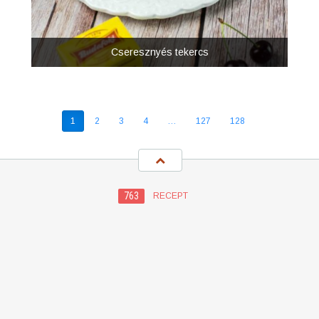
Cseresznyés tekercs
1
2
3
4
…
127
128
763
RECEPT