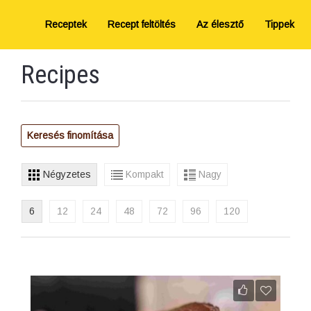
Receptek
Recept feltöltés
Az élesztő
Tippek
Recipes
Keresés finomítása
Négyzetes
Kompakt
Nagy
6
12
24
48
72
96
120