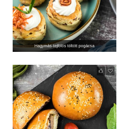
Hagymás-tejfölös töltött pogácsa