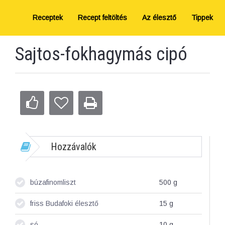
Receptek
Recept feltöltés
Az élesztő
Tippek
Sajtos-fokhagymás cipó
Hozzávalók
búzafinomliszt
500
g
friss Budafoki élesztő
15
g
só
10
g