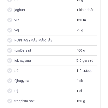
joghurt
1 kis
pohár
víz
150
ml
vaj
25
g
FOKHAGYMÁS MÁRTÁS:
tömlős sajt
400
g
fokhagyma
5-6
gerezd
só
1-2
csipet
újhagyma
2
db
tej
1
dl
trappista sajt
150
g