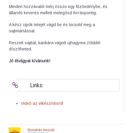
Minden hozzávalót mérj össze egy főzőedénybe, és
állandó keverés mellett melegítsd forráspontig.
A kész cipók tetejét vágd be és locsold meg a
sajtmártással.
Reszelt sajttal, karikára vágott újhagyma zölddel
díszítheted.
Jó étvágyat kívánunk!
Links:
Videó az elkészítésről
Budafoki élesztő