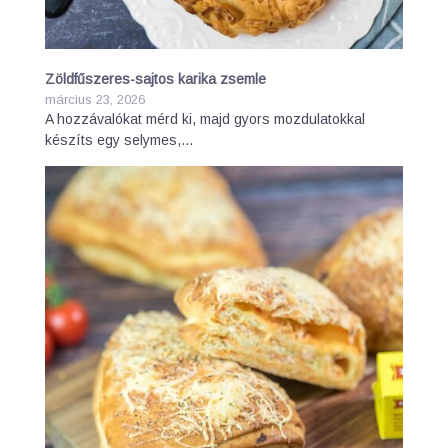
Zöldfűszeres-sajtos karika zsemle
március 23, 2026
A hozzávalókat mérd ki, majd gyors mozdulatokkal
készíts egy selymes,…