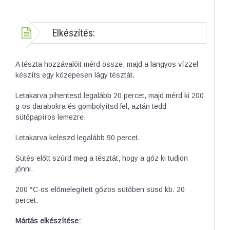
Elkészítés:
A tészta hozzávalóit mérd össze, majd a langyos vízzel
készíts egy közepesen lágy tésztát.
Letakarva pihentesd legalább 20 percet, majd mérd ki 200
g-os darabokra és gömbölyítsd fel, aztán tedd
sütőpapíros lemezre.
Letakarva keleszd legalább 90 percet.
Sütés előtt szúrd meg a tésztát, hogy a gőz ki tudjon
jönni.
200 °C-os előmelegített gőzös sütőben süsd kb. 20
percet.
Mártás elkészítése: