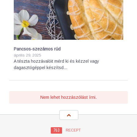
Pancsos-szezámos rúd
április 29, 2025
A tészta hozzávalóit mérd ki és kézzel vagy
dagasztógéppel készítsd…
Nem lehet hozzászólást írni.
763
RECEPT