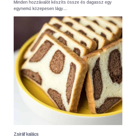
Minden hozzávalót készíts össze és dagassz egy
egynemű közepesen lágy…
Zsiráf kalács