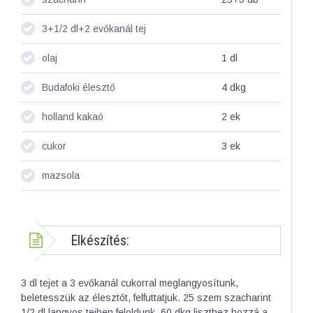
3+1/2 dl+2 evőkanál tej
olaj
1
dl
Budafoki élesztő
4
dkg
holland kakaó
2
ek
cukor
3
ek
mazsola
Elkészítés:
3 dl tejet a 3 evőkanál cukorral meglangyosítunk,
beletesszük az élesztőt, felfuttatjuk. 25 szem szacharint
1/2 dl langyos tejben feloldunk. 60 dkg liszthez hozzá a