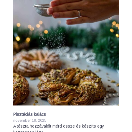
Pisztáciás kalács
november 19, 2025
A tészta hozzávalóit mérd össze és készíts egy