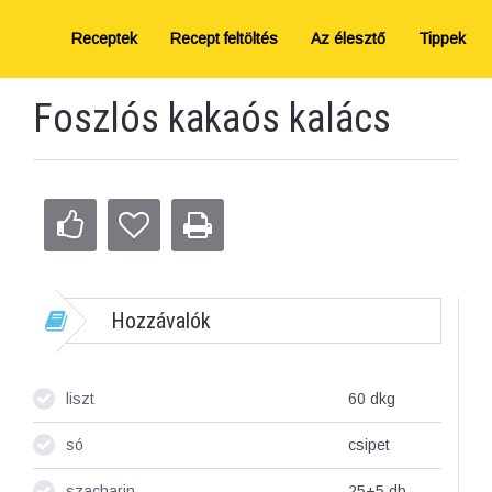
Receptek
Recept feltöltés
Az élesztő
Tippek
Foszlós kakaós kalács
Hozzávalók
liszt
60
dkg
só
csipet
szacharin
25+5
db