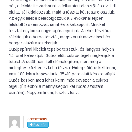
sót, a feloldott szacharint, a felfuttatott élesztőt és az 1 dl
olajat. Jól kidolgozzuk, majd a tésztát két részre osztjuk.
Az egyik felébe beledolgozzuk a 2 evőkanál tejben
feloldott 5 szem szacharint és a kakaóport. Mindkét
tésztát egyforma nagyságúra nyújtjuk. A fehér tésztára
ráfektetjük a barna tésztát, megszórjuk mazsolával és
henger alakúra feltekerjük.
Sütőpapírral kibélelt tepsibe tesszük, és langyos helyen
1,5 órát kelesztjük. Sütés előtt cukros tejjel megkenjük a
tetejét. A sütőt nem kell előmelegíteni, mert még a
melegítés közben is kel a tészta. Hideg sütőbe kell tenni,
amit 180 fokra kapcsolunk, 35-40 perc alatt készre sütjük.
Sütés közben meg lehet kenni még egyszer a cukros
tejjel. (Én ebből a mennyiségből két rudat szoktam
csinálni). Nagyom finom, foszlós lesz.
Anonymous
Követés