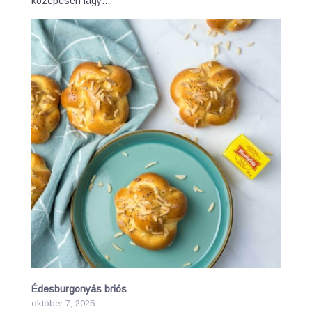
közepesen lágy…
Édesburgonyás briós
október 7, 2025