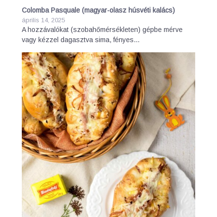
Colomba Pasquale (magyar-olasz húsvéti kalács)
április 14, 2025
A hozzávalókat (szobahőmérsékleten) gépbe mérve
vagy kézzel dagasztva sima, fényes…