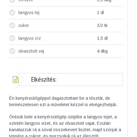
langyos tej
1
dl
cukor
1/2
tk
langyos víz
1,5
dl
olvasztott vaj
4
dkg
Elkészítés:
Én kenyérsütőgéppel dagasztottam be a tésztát, de
természetesen ezt a műveletet kézzel is elvégezhetjük.
Öntsük bele a kenyérsütőgép üstjébe a langyos tejet, a
szintén langyos vizet, és az olvasztott vajat. Ezután
kanalazzuk rá a sóval összekevert lisztet, majd szórjuk a
tetejére a cukrot, és morzsoljuk rá az élesztőt.