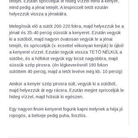
tetejét. Ezután spricceljük le hideg vízzel mind a kenyér,
mind pedig a jénai tetejét. A lespriccelt tetőt ezután
helyezzük vissza a jénaitálra.
Melegítsük elő a sütőt 200-220 fokra, majd helyezzük be a
jénait és 35-40 percig süssük a kenyeret. Ezután vegyük
ki a sütőből, majd nagyon óvatosan vegyük le a jénai
tetejét, és spricceljük (v. ecsettel vékonyan kenjük) le újból
a kenyeret vízzel. Ezután tegyük vissza TETŐ NÉLKÜL a
sütőbe, és a hőfokot vegyük egy kicsit nagyobbra, majd
süssük szép pirosra. (én légkeverésnél 180 fokon
sütöttem 40 percig, majd a tetőt levéve még kb. 10 percig)
Amikor a kenyér szép pirosra sült, vegyük ki a sütőből,
majd helyezzük át egy rácsra. Ezután megint spricceljük le
hideg vízzel, majd hűtsük ki egészen.
Egy nagyon finom kenyeret fogunk kapni melynek a héja jó
ropogós, a belseje pedig puha, foszlós.