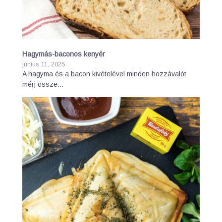
Hagymás-baconos kenyér
június 11, 2025
A hagyma és a bacon kivételével minden hozzávalót
mérj össze…