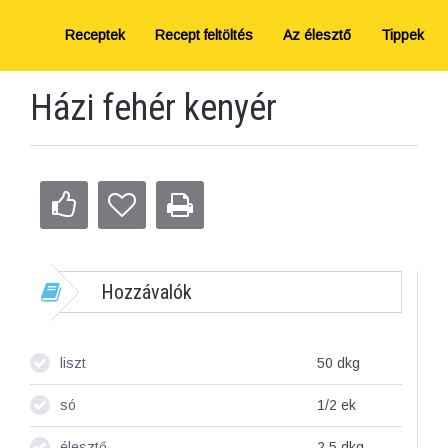
Receptek
Recept feltöltés
Az élesztő
Tippek
Házi fehér kenyér
Hozzávalók
liszt
50
dkg
só
1/2
ek
élesztő
2,5
dkg