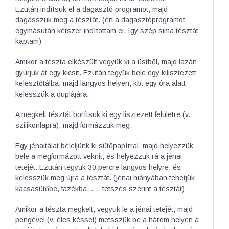
Ezután indítsuk el a dagasztó programot, majd
dagasszuk meg a tésztát. (én a dagasztóprogramot
egymásután kétszer indítottam el, így szép sima tésztát
kaptam)
Amikor a tészta elkészült vegyük ki a üstből, majd lazán
gyúrjuk át egy kicsit. Ezután tegyük bele egy kilisztezett
kelesztőtálba, majd langyos helyen, kb. egy óra alatt
kelesszük a duplájára.
A megkelt tésztát borítsuk ki egy lisztezett felületre (v.
szilikonlapra), majd formázzuk meg.
Egy jénaitálat béleljünk ki sütőpapírral, majd helyezzük
bele a megformázott veknit, és helyezzük rá a jénai
tetejét. Ezután tegyük 30 percre langyos helyre, és
kelesszük meg újra a tésztát. (jénai hiányában tehetjük
kacsasütőbe, fazékba…… tetszés szerint a tésztát)
Amikor a tészta megkelt, vegyük le a jénai tetejét, majd
pengével (v. éles késsel) metsszük be a három helyen a