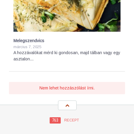
Melegszendvics
március 7, 2025
A hozzávalókat mérd ki gondosan, majd tálban vagy egy
asztalon…
Nem lehet hozzászólást írni.
763
RECEPT