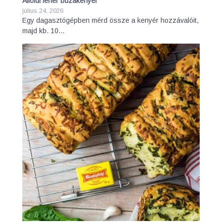
Alföldi fehér búzakenyér
július 24, 2026
Egy dagasztógépben mérd össze a kenyér hozzávalóit,
majd kb. 10…