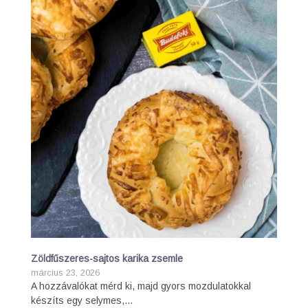
Zöldfűszeres-sajtos karika zsemle
március 23, 2026
A hozzávalókat mérd ki, majd gyors mozdulatokkal
készíts egy selymes,…