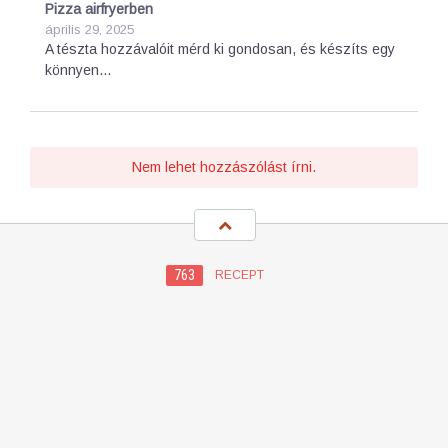
Pizza airfryerben
április 29, 2025
A tészta hozzávalóit mérd ki gondosan, és készíts egy
könnyen…
Nem lehet hozzászólást írni.
763
RECEPT