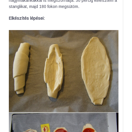
hagymakarikákkal is megszórhatja. 30 percig kelesztem a
stanglikat, majd 180 fokon megsütöm.
Elkészítés lépései: