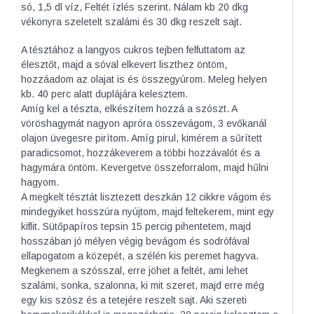
só, 1,5 dl víz, Feltét ízlés szerint. Nálam kb 20 dkg
vékonyra szeletelt szalámi és 30 dkg reszelt sajt.
A tésztához a langyos cukros tejben felfuttatom az
élesztőt, majd a sóval elkevert liszthez öntöm,
hozzáadom az olajat is és összegyúrom. Meleg helyen
kb. 40 perc alatt duplájára kelesztem.
Amíg kel a tészta, elkészítem hozzá a szószt. A
vöröshagymát nagyon apróra összevágom, 3 evőkanál
olajon üvegesre pirítom. Amíg pirul, kimérem a sűrített
paradicsomot, hozzákeverem a többi hozzávalót és a
hagymára öntöm. Kevergetve összeforralom, majd hűlni
hagyom.
A megkelt tésztát lisztezett deszkán 12 cikkre vágom és
mindegyiket hosszúra nyújtom, majd feltekerem, mint egy
kiflit. Sütőpapíros tepsin 15 percig pihentetem, majd
hosszában jó mélyen végig bevágom és sodrófával
ellapogatom a közepét, a szélén kis peremet hagyva.
Megkenem a szósszal, erre jöhet a feltét, ami lehet
szalámi, sonka, szalonna, ki mit szeret, majd erre még
egy kis szósz és a tetejére reszelt sajt. Aki szereti