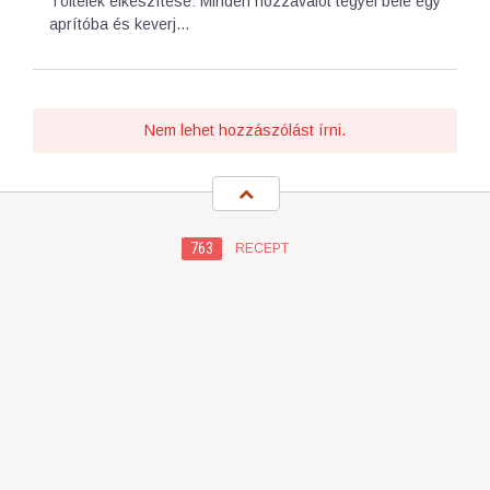
Töltelék elkészítése: Minden hozzávalót tegyél bele egy
aprítóba és keverj…
Nem lehet hozzászólást írni.
763
RECEPT