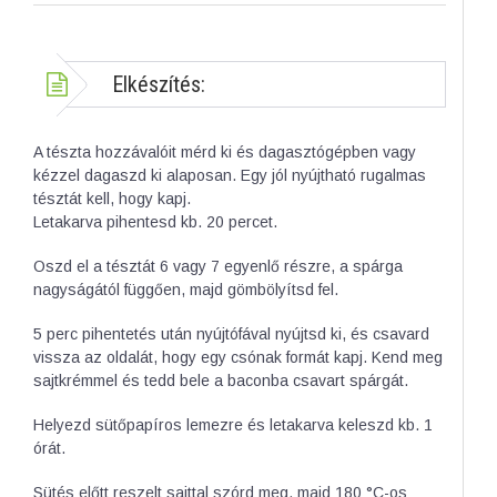
Elkészítés:
A tészta hozzávalóit mérd ki és dagasztógépben vagy
kézzel dagaszd ki alaposan. Egy jól nyújtható rugalmas
tésztát kell, hogy kapj.
Letakarva pihentesd kb. 20 percet.
Oszd el a tésztát 6 vagy 7 egyenlő részre, a spárga
nagyságától függően, majd gömbölyítsd fel.
5 perc pihentetés után nyújtófával nyújtsd ki, és csavard
vissza az oldalát, hogy egy csónak formát kapj. Kend meg
sajtkrémmel és tedd bele a baconba csavart spárgát.
Helyezd sütőpapíros lemezre és letakarva keleszd kb. 1
órát.
Sütés előtt reszelt sajttal szórd meg, majd 180 °C-os