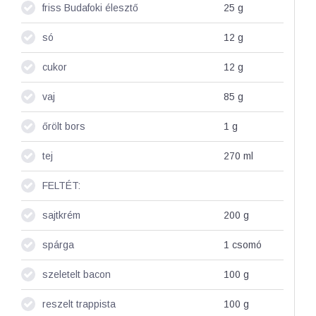
friss Budafoki élesztő
25
g
só
12
g
cukor
12
g
vaj
85
g
őrölt bors
1
g
tej
270
ml
FELTÉT:
sajtkrém
200
g
spárga
1 csomó
szeletelt bacon
100
g
reszelt trappista
100
g