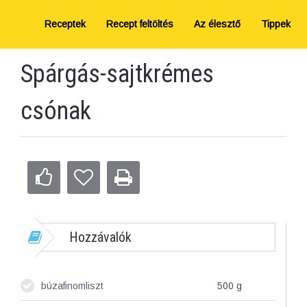
Receptek
Recept feltöltés
Az élesztő
Tippek
Spárgás-sajtkrémes
csónak
Hozzávalók
búzafinomliszt
500
g