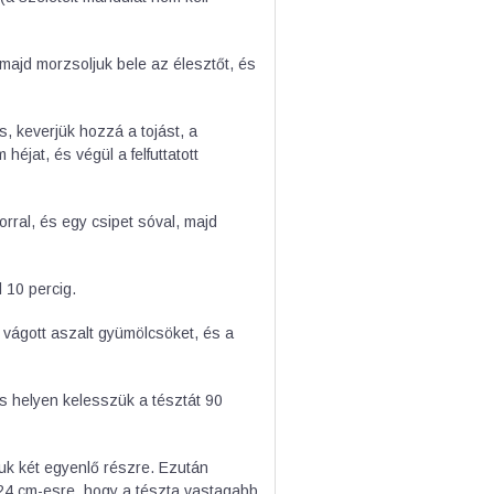
 majd morzsoljuk bele az élesztőt, és
, keverjük hozzá a tojást, a
éjat, és végül a felfuttatott
orral, és egy csipet sóval, majd
 10 percig.
 vágott aszalt gyümölcsöket, és a
os helyen kelesszük a tésztát 90
gjuk két egyenlő részre. Ezután
b. 24 cm-esre, hogy a tészta vastagabb