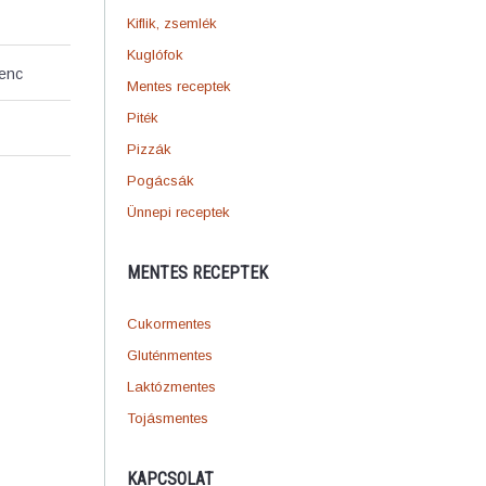
Kiflik, zsemlék
Kuglófok
venc
Mentes receptek
Piték
Pizzák
Pogácsák
Ünnepi receptek
MENTES RECEPTEK
Cukormentes
Gluténmentes
Laktózmentes
Tojásmentes
KAPCSOLAT