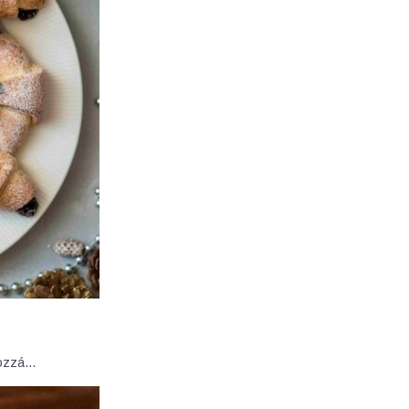
 hozzá…