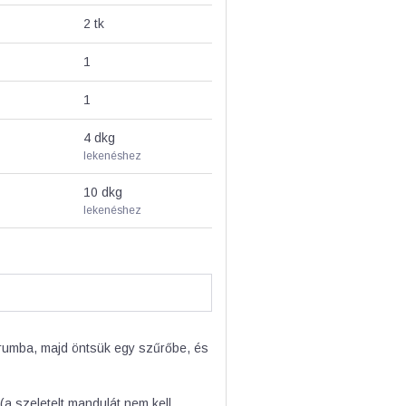
2
tk
1
1
4
dkg
lekenéshez
10
dkg
lekenéshez
 rumba, majd öntsük egy szűrőbe, és
(a szeletelt mandulát nem kell