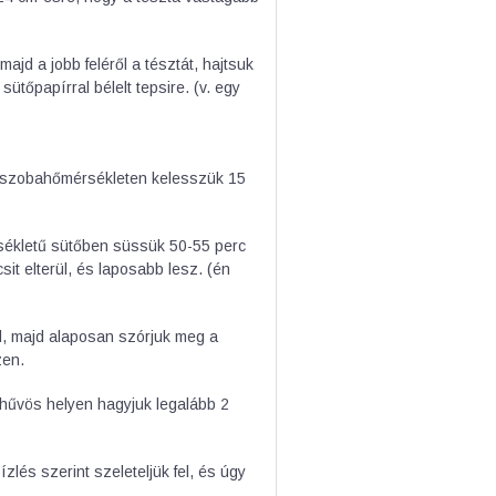
ajd a jobb feléről a tésztát, hajtsuk
tőpapírral bélelt tepsire. (v. egy
jd szobahőmérsékleten kelesszük 15
sékletű sütőben süssük 50-55 perc
sit elterül, és laposabb lesz. (én
jal, majd alaposan szórjuk meg a
zen.
 hűvös helyen hagyjuk legalább 2
ízlés szerint szeleteljük fel, és úgy