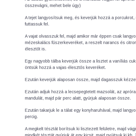
összevágni, mehet bele úgy)
A tejet langyosítsuk meg, és keverjük hozzá a porcukrot,
futtassuk fel.
A vajat olvasszuk fel, majd amikor már éppen csak langyos
mézeskalács fűszerkeveréket, a reszelt narancs és citrom h
élesztőt is.
Egy nagyobb tálba keverjük össze a lisztet a vaníliás cuk
öntsük hozzá a vajas-élesztős keveréket.
Ezután keverjük alaposan össze, majd dagasszuk kézzel
Ezután adjuk hozzá a lecsepegtetett mazsolát, az apróra
mandulát, majd pár perc alatt, gyúrjuk alaposan össze.
Ezután takarjuk le a tálat egy konyharuhával, majd langy
percig.
A megkelt tésztát borítsuk ki lisztezett felületre, majd vá
mindkét tésztát gyúrjuk át egy kicsit, majd nyújtsuk ki k