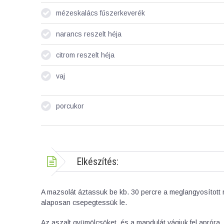
mézeskalács fűszerkeverék
narancs reszelt héja
citrom reszelt héja
vaj
porcukor
Elkészítés:
A mazsolát áztassuk be kb. 30 percre a meglangyosított
alaposan csepegtessük le.
Az aszalt gyümölcsöket, és a mandulát vágjuk fel apróra. 