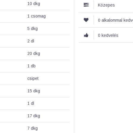
10
dkg
Közepes
1
csomag
0 alkalommal ked
5
dkg
0 kedvelés
2
dl
20
dkg
1
db
csipet
15
dkg
1
dl
17
dkg
7
dkg