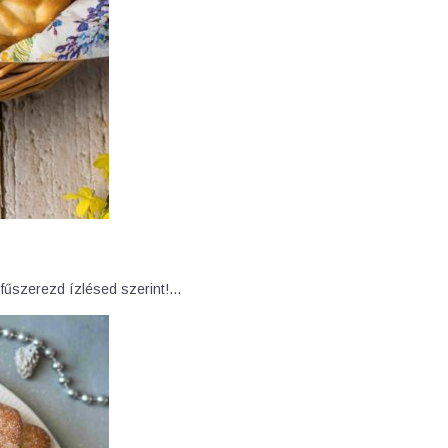
 fűszerezd ízlésed szerint!…