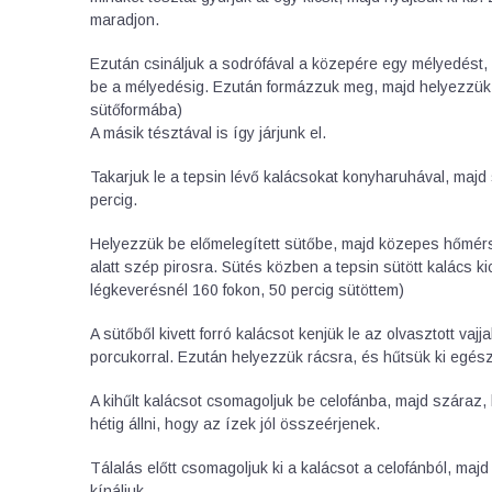
maradjon.
Ezután csináljuk a sodrófával a közepére egy mélyedést, m
be a mélyedésig. Ezután formázzuk meg, majd helyezzük sü
sütőformába)
A másik tésztával is így járjunk el.
Takarjuk le a tepsin lévő kalácsokat konyharuhával, ma
percig.
Helyezzük be előmelegített sütőbe, majd közepes hőmér
alatt szép pirosra. Sütés közben a tepsin sütött kalács kic
légkeverésnél 160 fokon, 50 percig sütöttem)
A sütőből kivett forró kalácsot kenjük le az olvasztott vaj
porcukorral. Ezután helyezzük rácsra, és hűtsük ki egés
A kihűlt kalácsot csomagoljuk be celofánba, majd száraz,
hétig állni, hogy az ízek jól összeérjenek.
Tálalás előtt csomagoljuk ki a kalácsot a celofánból, majd 
kínáljuk.