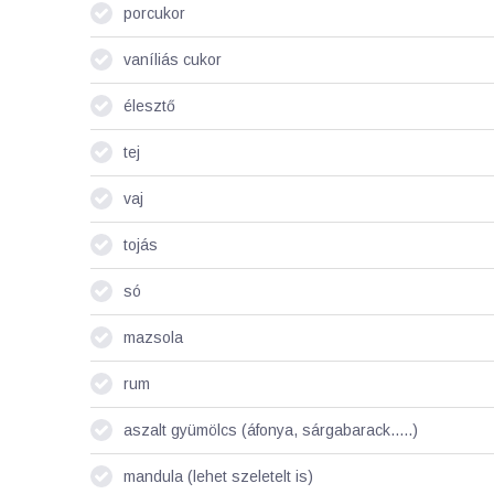
porcukor
vaníliás cukor
élesztő
tej
vaj
tojás
só
mazsola
rum
aszalt gyümölcs (áfonya, sárgabarack.....)
mandula (lehet szeletelt is)