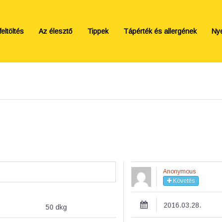
eltöltés
Az élesztő
Tippek
Tápérték és allergének
Ny
Anonymous
Követés
2016.03.28.
50
dkg