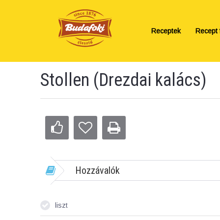
Receptek
Recept f
Stollen (Drezdai kalács)
Hozzávalók
liszt