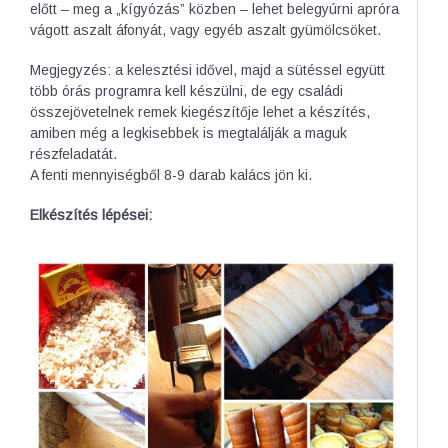
előtt – meg a „kígyózás” közben – lehet belegyúrni apróra
vágott aszalt áfonyát, vagy egyéb aszalt gyümölcsöket.
Megjegyzés: a kelesztési idővel, majd a sütéssel együtt
több órás programra kell készülni, de egy családi
összejövetelnek remek kiegészítője lehet a készítés,
amiben még a legkisebbek is megtalálják a maguk
részfeladatát.
A fenti mennyiségből 8-9 darab kalács jön ki.
Elkészítés lépései: