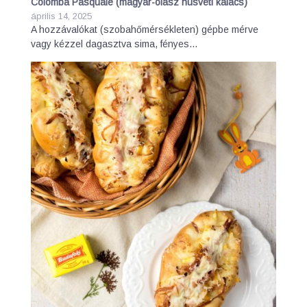
Colomba Pasquale (magyar-olasz húsvéti kalács)
április 14, 2025
A hozzávalókat (szobahőmérsékleten) gépbe mérve
vagy kézzel dagasztva sima, fényes…