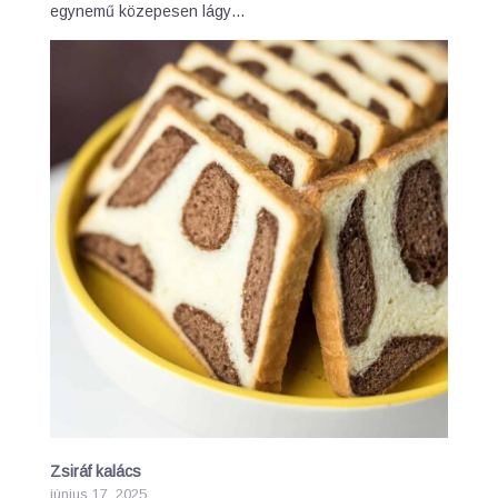
egynemű közepesen lágy…
Zsiráf kalács
június 17, 2025