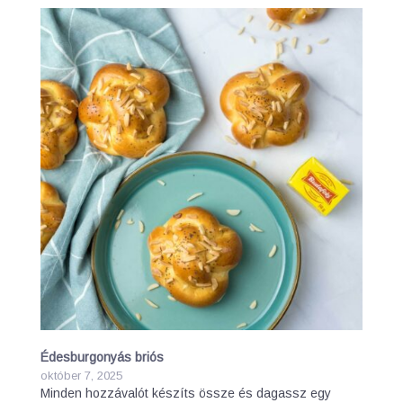
Édesburgonyás briós
október 7, 2025
Minden hozzávalót készíts össze és dagassz egy