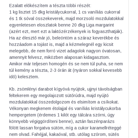
Ezalatt előkészítem a tészta többi részét:
1 kg lisztet 15 dkg kristálycukorral, 1 cs vaníliás cukorral
és 1 tk sóval összekeverek, majd morzsoló mozdulatokkal
egyenletesen eloszlatok benne 20 dkg Liga margarint
(azért ezt, mert ezt a laktózérzékenyek is fogyaszthatják).
Ha az élesztő már jó, beleöntöm a száraz keverékbe és
hozzáadom a tojást is, majd a kézmelegnél egy kicsit
melegebb, de nem forró vizet adagolok nagyon óvatosan,
amennyit felvesz, miközben alaposan kidagasztom.
Amikor már teljesen homogén és se nem túl puha, se nem
túl kemény a tészta, 2-3 órán át (nyáron sokkal kevesebb
idő) kelesztem.
Kb. zsömlényi darabot kígyóvá nyújtok, ujjnyi távolságban
feltekerem egy megolajozott sütőrúdra, majd nyújtó
mozdulatokkal összedolgozom és elsimítom a csíkokat.
Vékonyan megkenem étolajjal és vaníliás kristálycukorba
hempergetem (érdemes 1 kilót egy tálcára szórni, úgy
könnyebb végiggördíteni benne), aztán faszénparázs
fölött lassan forgatva sütöm, míg a cukor karamellréteggé
nem olvad. Fahéjjal, kakaóval, stb. utólag szórom, sütés