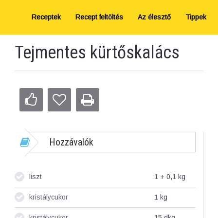
Receptek
Recept feltöltés
Az élesztő
Tippek
Tejmentes kürtőskalács
Hozzávalók
liszt
1 + 0,1
kg
kristálycukor
1
kg
kristálycukor
15
dkg