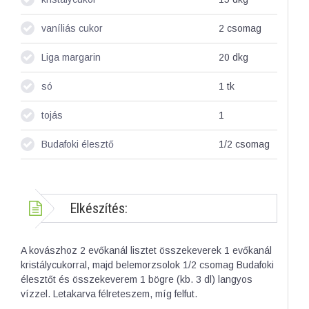
vaníliás cukor
2
csomag
Liga margarin
20
dkg
só
1
tk
tojás
1
Budafoki élesztő
1/2
csomag
Elkészítés:
A kovászhoz 2 evőkanál lisztet összekeverek 1 evőkanál
kristálycukorral, majd belemorzsolok 1/2 csomag Budafoki
élesztőt és összekeverem 1 bögre (kb. 3 dl) langyos
vízzel. Letakarva félreteszem, míg felfut.