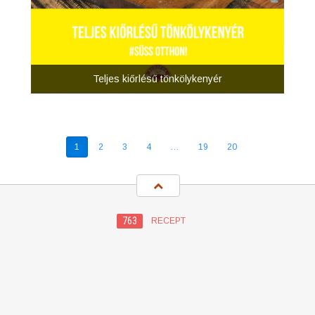
Teljes kiőrlésű tönkölykenyér
1
2
3
4
…
19
20
763
RECEPT