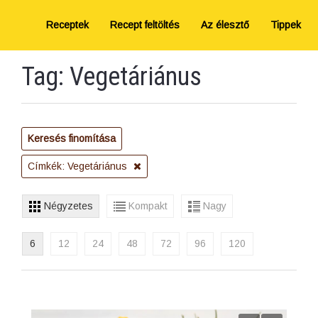
Receptek
Recept feltöltés
Az élesztő
Tippek
Tag: Vegetáriánus
Keresés finomítása
Címkék: Vegetáriánus
Négyzetes
Kompakt
Nagy
6
12
24
48
72
96
120