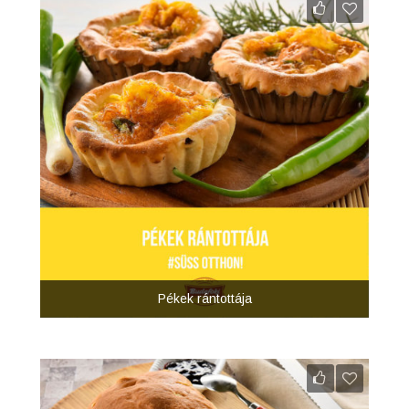
Pékek rántottája