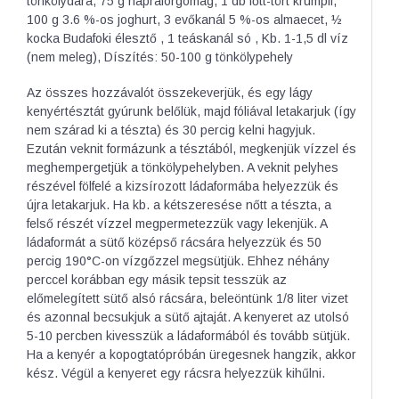
tönkölydara, 75 g napraforgómag, 1 db főtt-tört krumpli,
100 g 3.6 %-os joghurt, 3 evőkanál 5 %-os almaecet, ½
kocka Budafoki élesztő , 1 teáskanál só , Kb. 1-1,5 dl víz
(nem meleg), Díszítés: 50-100 g tönkölypehely
Az összes hozzávalót összekeverjük, és egy lágy
kenyértésztát gyúrunk belőlük, majd fóliával letakarjuk (így
nem szárad ki a tészta) és 30 percig kelni hagyjuk.
Ezután veknit formázunk a tésztából, megkenjük vízzel és
meghempergetjük a tönkölypehelyben. A veknit pelyhes
részével fölfelé a kizsírozott ládaformába helyezzük és
újra letakarjuk. Ha kb. a kétszeresése nőtt a tészta, a
felső részét vízzel megpermetezzük vagy lekenjük. A
ládaformát a sütő középső rácsára helyezzük és 50
percig 190°C-on vízgőzzel megsütjük. Ehhez néhány
perccel korábban egy másik tepsit tesszük az
előmelegített sütő alsó rácsára, beleöntünk 1/8 liter vizet
és azonnal becsukjuk a sütő ajtaját. A kenyeret az utolsó
5-10 percben kivesszük a ládaformából és tovább sütjük.
Ha a kenyér a kopogtatópróbán üregesnek hangzik, akkor
kész. Végül a kenyeret egy rácsra helyezzük kihűlni.