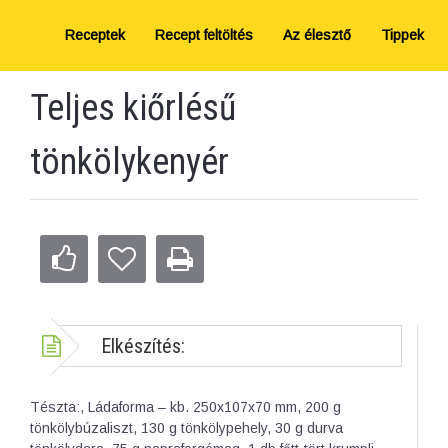
Receptek
Recept feltöltés
Az élesztő
Tippek
Teljes kiőrlésű
tönkölykenyér
Elkészítés:
Tészta:, Ládaforma – kb. 250x107x70 mm, 200 g
tönkölybúzaliszt, 130 g tönkölypehely, 30 g durva