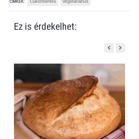
Cukormentes
Vegetáriánus
CÍMKÉK:
Ez is érdekelhet: