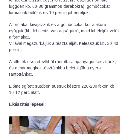
A megkelt tésztát egyenlő részekre osztjuk (formától
függően kb. 60-80 grammos darabokra), gombócokat
formálunk belőlük és 10 percig pihentetjük.
A formákat kivajazzuk és a gombócokat kör alakúra
nyújtjuk (kb. fél centis vastagságúra), majd kibéleljük velük
a formákat.
Villával megszurkáljuk a tészta alját. Kelesszük kb. 30-40
percig.
A töltelék összetevőiből rántotta-alapanyagot készítünk,
és a már megkelt tésztáinkba beletöltjük a nyers
rántottánkat.
Előmelegített sütőben süssük készre 220-230 fokon kb.
10-12 perc alatt.
Elkészítés lépései: