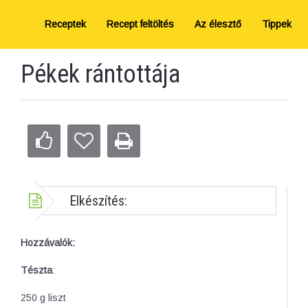
Receptek
Recept feltöltés
Az élesztő
Tippek
Pékek rántottája
Elkészítés:
Hozzávalók:
Tészta
:
250 g liszt