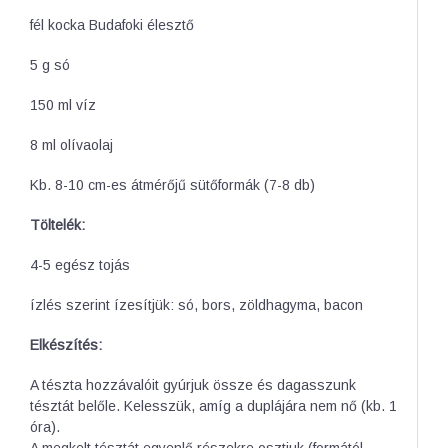
fél kocka Budafoki élesztő
5 g só
150 ml víz
8 ml olívaolaj
Kb. 8-10 cm-es átmérőjű sütőformák (7-8 db)
Töltelék:
4-5 egész tojás
ízlés szerint ízesítjük: só, bors, zöldhagyma, bacon
Elkészítés:
A tészta hozzávalóit gyúrjuk össze és dagasszunk
tésztát belőle. Kelesszük, amíg a duplájára nem nő (kb. 1
óra).