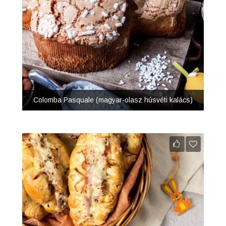
Colomba Pasquale (magyar-olasz húsvéti kalács)