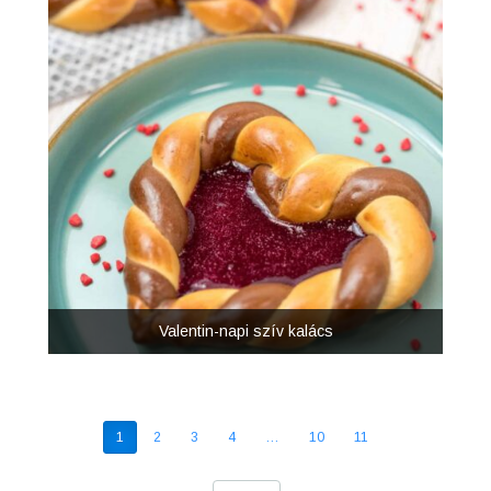
Valentin-napi szív kalács
1
2
3
4
…
10
11