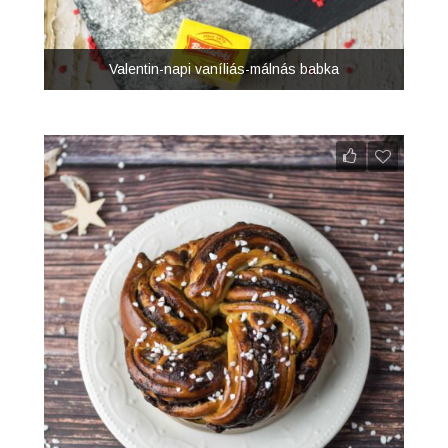
Valentin-napi vaníliás-málnás babka