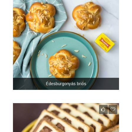
Édesburgonyás briós