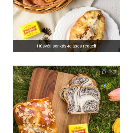
Húsvéti sonkás-tojásos reggeli