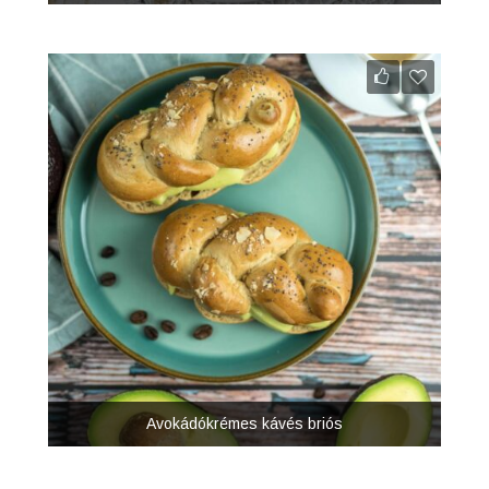
Avokádókrémes kávés briós