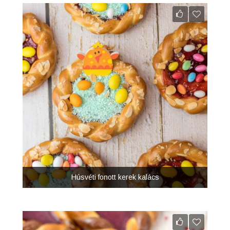
Húsvéti fonott kerek kalács