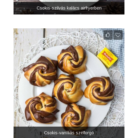
Csokis-szilvás kalács airfryerben
Csokis-vaníliás szélforgó