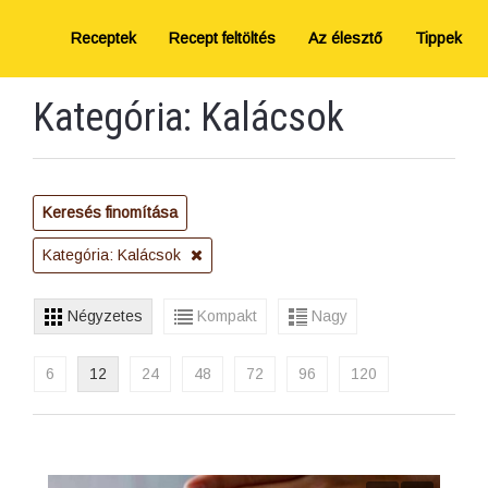
Receptek
Recept feltöltés
Az élesztő
Tippek
Kategória: Kalácsok
Keresés finomítása
Kategória: Kalácsok
Négyzetes
Kompakt
Nagy
6
12
24
48
72
96
120