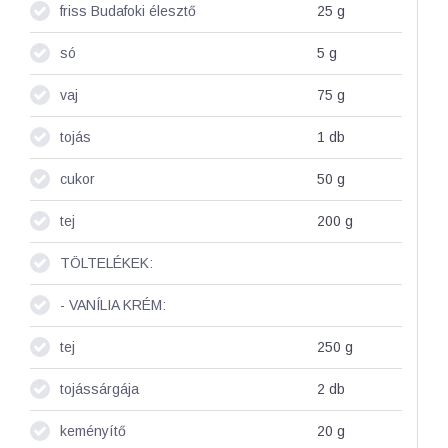
friss Budafoki élesztő
25
g
só
5
g
vaj
75
g
tojás
1
db
cukor
50
g
tej
200
g
TÖLTELÉKEK:
- VANÍLIA KRÉM:
tej
250
g
tojássárgája
2
db
keményítő
20
g