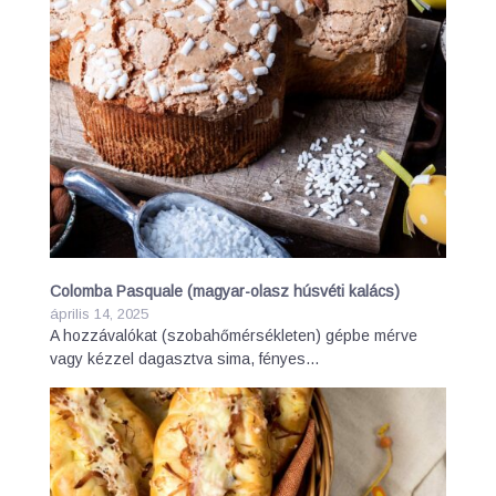
Colomba Pasquale (magyar-olasz húsvéti kalács)
április 14, 2025
A hozzávalókat (szobahőmérsékleten) gépbe mérve
vagy kézzel dagasztva sima, fényes…