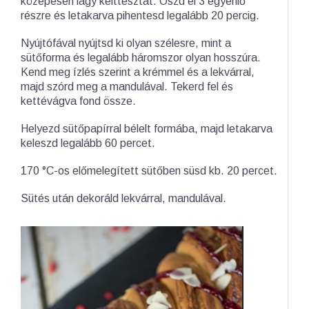
közepesen lágy kelttésztát. Oszd el 3 egyenlő
részre és letakarva pihentesd legalább 20 percig.
Nyújtófával nyújtsd ki olyan szélesre, mint a
sütőforma és legalább háromszor olyan hosszúra.
Kend meg ízlés szerint a krémmel és a lekvárral,
majd szórd meg a mandulával. Tekerd fel és
kettévágva fond össze.
Helyezd sütőpapírral bélelt formába, majd letakarva
keleszd legalább 60 percet.
170 °C-os előmelegített sütőben süsd kb. 20 percet.
Sütés után dekoráld lekvárral, mandulával.