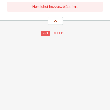
Nem lehet hozzászólást írni.
763
RECEPT