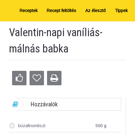
Receptek
Recept feltöltés
Az élesztő
Tippek
Valentin-napi vaníliás-
málnás babka
Hozzávalók
búzafinomliszt
500
g