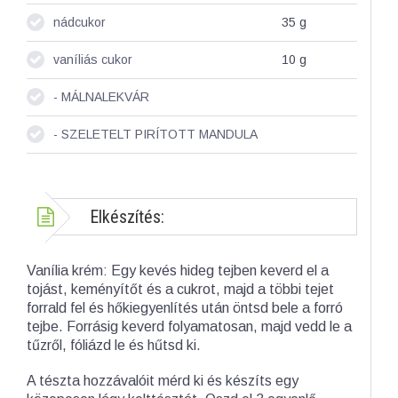
nádcukor
35
g
vaníliás cukor
10
g
- MÁLNALEKVÁR
- SZELETELT PIRÍTOTT MANDULA
Elkészítés:
Vanília krém: Egy kevés hideg tejben keverd el a
tojást, keményítőt és a cukrot, majd a többi tejet
forrald fel és hőkiegyenlítés után öntsd bele a forró
tejbe. Forrásig keverd folyamatosan, majd vedd le a
tűzről, fóliázd le és hűtsd ki.
A tészta hozzávalóit mérd ki és készíts egy