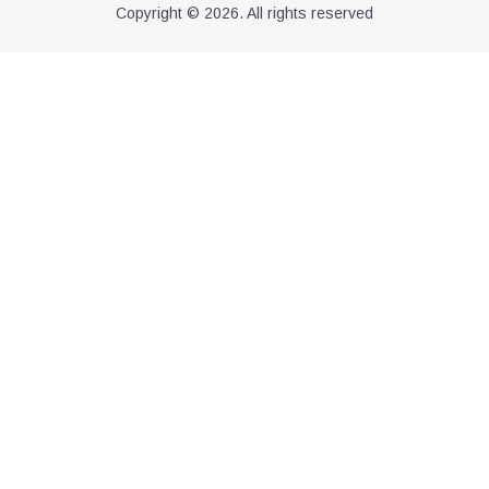
Copyright © 2026. All rights reserved