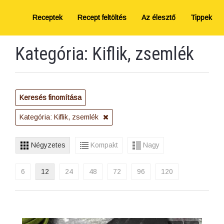
Receptek
Recept feltöltés
Az élesztő
Tippek
Kategória: Kiflik, zsemlék
Keresés finomítása
Kategória: Kiflik, zsemlék
Négyzetes
Kompakt
Nagy
6
12
24
48
72
96
120