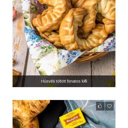
Húsvéti töltött fonatos kifli