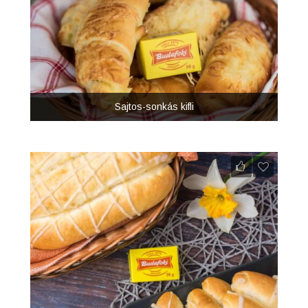
Sajtos-sonkás kifli