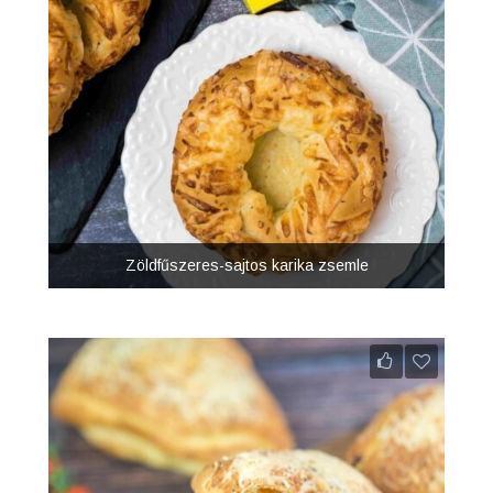
Zöldfűszeres-sajtos karika zsemle