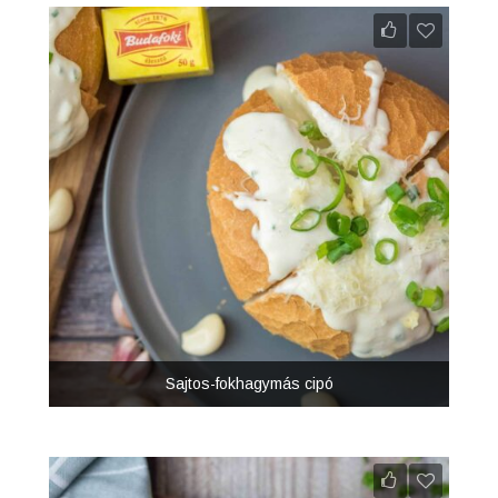
Sajtos-fokhagymás cipó