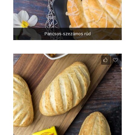
Pancsos-szezámos rúd