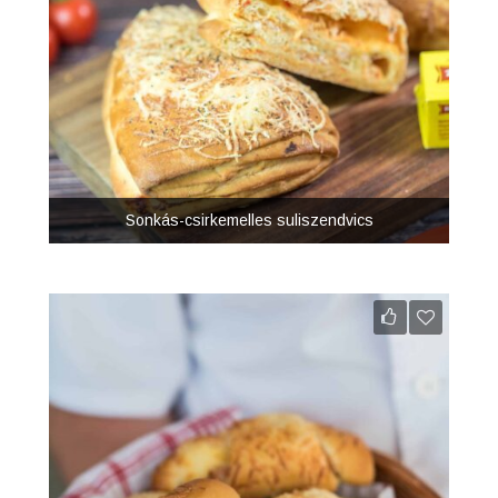
Sonkás-csirkemelles suliszendvics