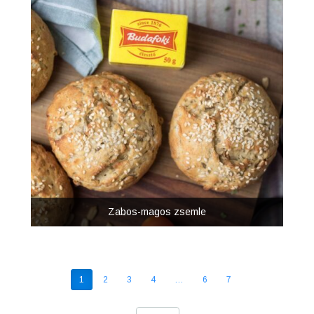
Zabos-magos zsemle
1
2
3
4
…
6
7