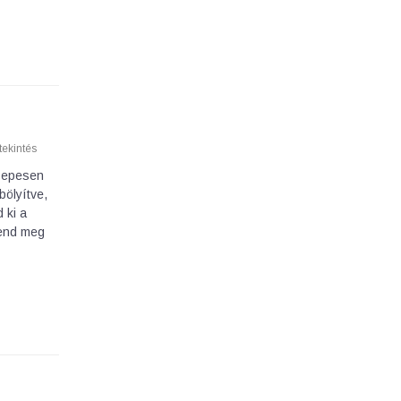
ekintés
özepesen
bölyítve,
 ki a
Kend meg