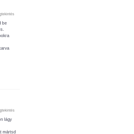
tekintés
d be
is.
bokra
karva
tekintés
en lágy
át mártsd