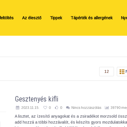
eltöltés
Az élesztő
Tippek
Tápérték és allergének
Ny
12
Gesztenyés kifli
2023.11.15.
0
0
Nincs hozzászólás
39790 meg
A lisztet, az ízesítő anyagokat és a zsiradékot morzsold öss
add hozzá a többi hozzávalót, és készíts gyors mozdulatokka