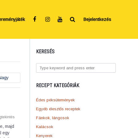
ereményjáték
Bejelentkezés
KERESÉS
Nagy
RECEPT KATEGÓRIÁK
Édes péksütemények
Egyéb élesztős receptek
tekintés
Fánkok, lángosok
ze, majd
Kalácsok
l egy
Kenyerek