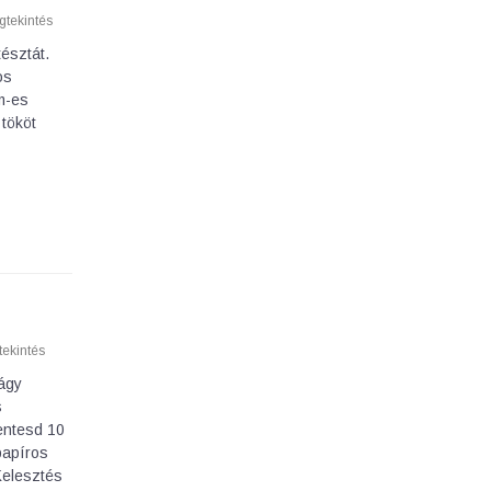
tekintés
észtát.
os
cm-es
 tököt
ekintés
ágy
s
hentesd 10
papíros
Kelesztés