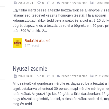
2023.04.21.
0
0
Nincs hozzászólás
10801 meg
Egy tálba mérd össze a tészta hozzávalóit és a langyos vízze
fakanál segítségével készíts homogén tésztát. Ha alaposan
kidagasztottad, akkor tedd bele a sajtot és a diót is. 8-10 db 
bögrét olajozz ki és a tésztát oszd el a bögrékben. 20 perc p
után 800 W-on kb. 2…
Budafoki élesztő
347 recept
Nyuszi zsemle
2023.04.03.
0
0
Nincs hozzászólás
23712 meg
A hozzávalókat gondosan mérd ki és dagaszd be a tésztát a 
tejjel. Letakarva pihentesd 30 percet, majd mérd ki mérlegen 
a tésztákat. A nyuszi feje kb. 50 g/db, a fülei darabonként 15 
nagy tésztákat gömbölyítsd fel, a kicsi tésztákat sodord ki, maj
meg és tedd…