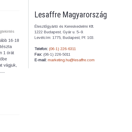
Lesaffre Magyarország
Élesztőgyártó és Kereskedelmi Kft.
tekintés
1222 Budapest, Gyár u. 5–9.
Levélcím: 1775, Budapest, Pf. 103.
lább 16-18
 tészta
Telefon:
(06-1) 226-6311
n 1 órát
Fax:
(06-1) 226-5011
tőbe
E-mail:
marketing.hu@lesaffre.com
t vágjuk,
t.…