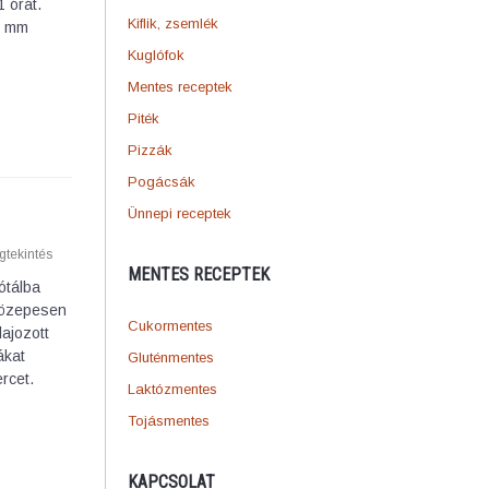
 órát.
Kiflik, zsemlék
2 mm
Kuglófok
Mentes receptek
Piték
Pizzák
Pogácsák
Ünnepi receptek
tekintés
MENTES RECEPTEK
ótálba
közepesen
Cukormentes
lajozott
ákat
Gluténmentes
rcet.
Laktózmentes
Tojásmentes
KAPCSOLAT