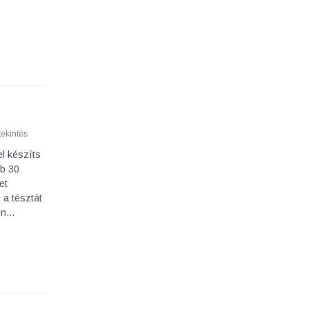
ekintés
l készíts
bb 30
et
 a tésztát
zen…