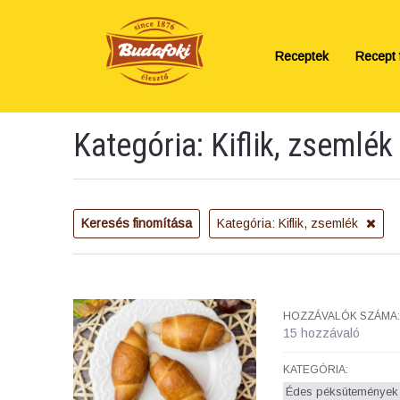
Receptek
Recept f
Kategória: Kiflik, zsemlék
Keresés finomítása
Kategória: Kiflik, zsemlék
HOZZÁVALÓK SZÁMA:
15 hozzávaló
KATEGÓRIA:
Édes péksütemények