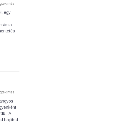
tekintés
l, egy
kerámia
ihentetés
tekintés
langyos
egyenként
g/db. A
d hajlítsd