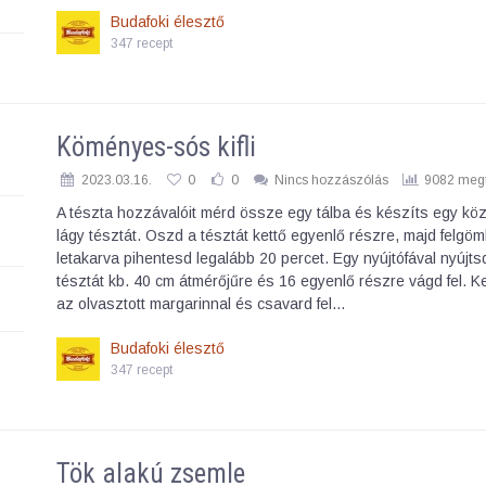
Budafoki élesztő
347 recept
Köményes-sós kifli
2023.03.16.
0
0
Nincs hozzászólás
9082 megt
A tészta hozzávalóit mérd össze egy tálba és készíts egy k
lágy tésztát. Oszd a tésztát kettő egyenlő részre, majd felgöm
letakarva pihentesd legalább 20 percet. Egy nyújtófával nyújtsd
tésztát kb. 40 cm átmérőjűre és 16 egyenlő részre vágd fel. 
az olvasztott margarinnal és csavard fel…
Budafoki élesztő
347 recept
Tök alakú zsemle