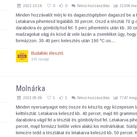
2022.10.18.
0
0
Nincs hozzászólás
21306 meg
Minden hozzávalót mérj ki és dagasztógépben dagaszd be a t
Letakarva pihentesd legalább 30 percet. Oszd a tésztát 70 g-
darabokra és gömbölyítsd fel. 5 perc pihentetés után kb. 30 
madzagokat vágj és kösd át vele lazán a zsemléket úgy, hogy
formázzon. 30-40 perc kelesztés után 190 °C-os…
Budafoki élesztő
347 recept
Molnárka
2022.05.09.
1
1
Nincs hozzászólás
7747 megt
Minden nyersanyagot mérj össze és készíts egy közepesen l
kelttésztát. Letakarva keleszd kb. 40 percet, majd 80 grammo
darabokra vágd fel a tésztát és gömbölyítsd fel. Letakarva pi
percet, majd formázz belőle vekni alakú kis molnárkákat. Sütő
lemezre tedd a tésztákat és letakarva keleszd kb. 50 percet. 