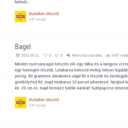
felénél…
Budafoki élesztő
347 recept
Bagel
2022.03.11.
0
0
Nincs hozzászólás
6367 megt
Minden nyersanyagot készíts elő egy tálba és a langyos vízze
egy homogén tésztát. Letakarva keleszd meleg helyen legalá
percig. 80 grammos darabokra vágd fel a tésztát és mindegyik
gömbölyítsd fel, majd letakarva 10 percet pihentesd. Nyújtsd ki
kb. 20 cm-re, majd formázz belőle karikát! Sütőpapíros leme
Budafoki élesztő
347 recept