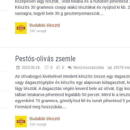
közepesen lágy tésztát. Tedd fóliába és a hűtőben pihentesd 1
Készíts 30 grammos csepp alakú tésztákat és nyújtsd ki kb. 
vastagra, tegyél bele 30 g gesztenyemasszát…
Budafoki élesztő
347 recept
Pestós-olivás zsemle
2023.05.18.
0
0
Nincs hozzászólás
25578 meg
Az olívabogyó kivételével mindent készíts össze egy dagaszt
vagy dagasztógépbe és készíts egy alaposan kidagasztott, 
lágy tésztát. A dagasztás végén keverd bele az olívát. Egy kio
tálban letakarva pihentesd legalább 50 percet. Mérd ki a tészt
egyenként 70 grammra, gömölyítsd fel és ismét pihentesd 5 pe
Formázd meg hosszúkás…
Budafoki élesztő
347 recept