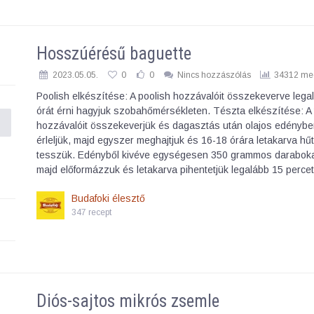
Hosszúérésű baguette
2023.05.05.
0
0
Nincs hozzászólás
34312 meg
Poolish elkészítése: A poolish hozzávalóit összekeverve lega
órát érni hagyjuk szobahőmérsékleten. Tészta elkészítése: A
hozzávalóit összekeverjük és dagasztás után olajos edénybe
érleljük, majd egyszer meghajtjuk és 16-18 órára letakarva hű
tesszük. Edényből kivéve egységesen 350 grammos daraboka
majd előformázzuk és letakarva pihentetjük legalább 15 perce
Budafoki élesztő
347 recept
Diós-sajtos mikrós zsemle