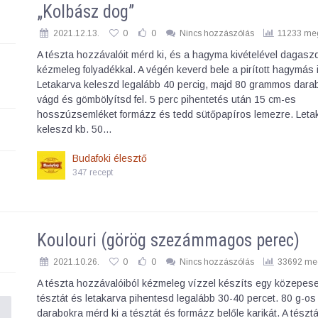
„Kolbász dog”
2021.12.13.
0
0
Nincs hozzászólás
11233 meg
A tészta hozzávalóit mérd ki, és a hagyma kivételével dagasz
kézmeleg folyadékkal. A végén keverd bele a pirított hagymás 
Letakarva keleszd legalább 40 percig, majd 80 grammos dara
vágd és gömbölyítsd fel. 5 perc pihentetés után 15 cm-es
hosszúzsemléket formázz és tedd sütőpapíros lemezre. Leta
keleszd kb. 50…
Budafoki élesztő
347 recept
Koulouri (görög szezámmagos perec)
2021.10.26.
0
0
Nincs hozzászólás
33692 meg
A tészta hozzávalóiból kézmeleg vízzel készíts egy közepes
tésztát és letakarva pihentesd legalább 30-40 percet. 80 g-os
darabokra mérd ki a tésztát és formázz belőle karikát. A tészt