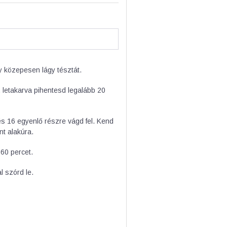
y közepesen lágy tésztát.
, letakarva pihentesd legalább 20
 és 16 egyenlő részre vágd fel. Kend
nt alakúra.
60 percet.
l szórd le.