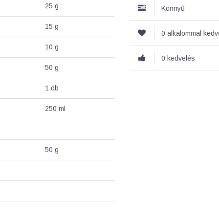
25
g
Könnyű
15
g
0 alkalommal ked
10
g
0 kedvelés
50
g
1
db
250
ml
50
g