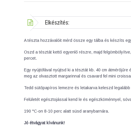
Elkészítés:
A tészta hozzávalóit mérd össze egy tálba és készíts eg
Oszd a tésztát kettő egyenlő részre, majd felgömbölyítve
percet.
Egy nyújtófával nyújtsd ki a tésztát kb. 40 cm átmérőjűre
meg az olvasztott margarinnal és csavard fel mini croissa
Tedd sütőpapíros lemezre és letakarva keleszd legalább 
Felületét egésztojással kend le és egészköménnyel, sóva
190 °C-on 8-10 perc alatt süsd aranybarnára.
Jó étvágyat kívánunk!