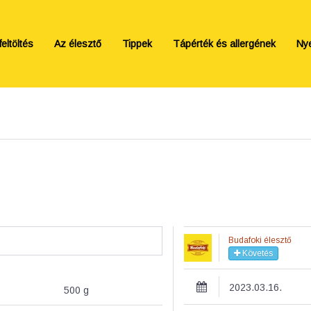
eltöltés
Az élesztő
Tippek
Tápérték és allergének
Ny
Budafoki élesztő
Követés
2023.03.16.
500
g