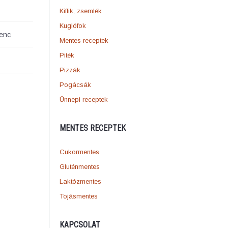
Kiflik, zsemlék
Kuglófok
venc
Mentes receptek
Piték
Pizzák
Pogácsák
Ünnepi receptek
MENTES RECEPTEK
Cukormentes
Gluténmentes
Laktózmentes
Tojásmentes
KAPCSOLAT