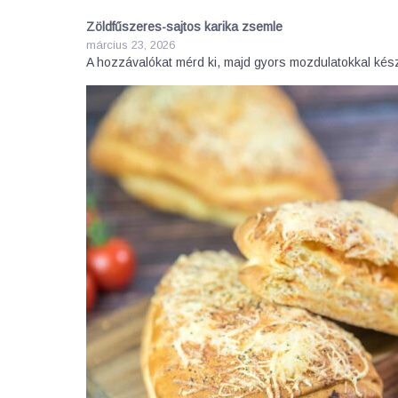
Zöldfűszeres-sajtos karika zsemle
március 23, 2026
A hozzávalókat mérd ki, majd gyors mozdulatokkal ké