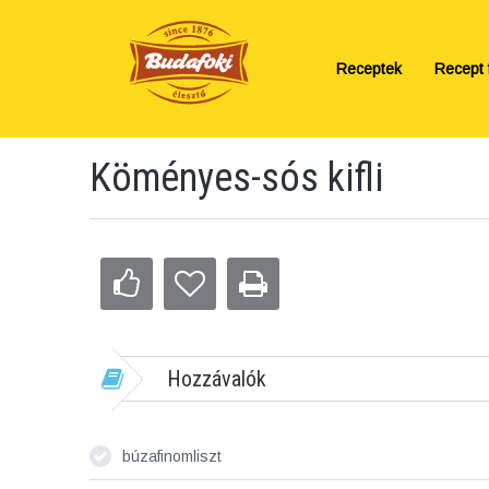
Receptek
Recept f
Köményes-sós kifli
Hozzávalók
búzafinomliszt