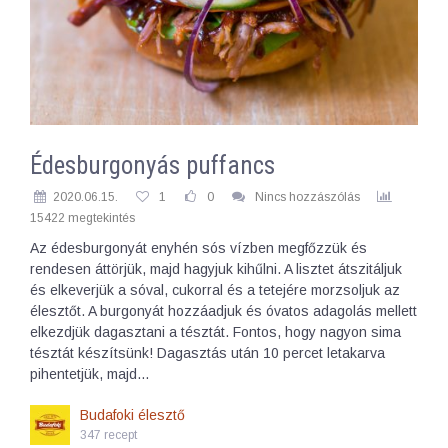
Édesburgonyás puffancs
2020.06.15.
1
0
Nincs hozzászólás
15422 megtekintés
Az édesburgonyát enyhén sós vízben megfőzzük és
rendesen áttörjük, majd hagyjuk kihűlni. A lisztet átszitáljuk
és elkeverjük a sóval, cukorral és a tetejére morzsoljuk az
élesztőt. A burgonyát hozzáadjuk és óvatos adagolás mellett
elkezdjük dagasztani a tésztát. Fontos, hogy nagyon sima
tésztát készítsünk! Dagasztás után 10 percet letakarva
pihentetjük, majd…
Budafoki élesztő
347 recept