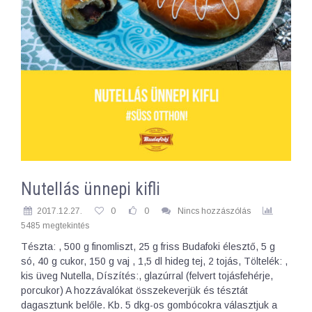
Nutellás ünnepi kifli
2017.12.27.
0
0
Nincs hozzászólás
5485 megtekintés
Tészta: , 500 g finomliszt, 25 g friss Budafoki élesztő, 5 g
só, 40 g cukor, 150 g vaj , 1,5 dl hideg tej, 2 tojás, Töltelék: ,
kis üveg Nutella, Díszítés:, glazúrral (felvert tojásfehérje,
porcukor) A hozzávalókat összekeverjük és tésztát
dagasztunk belőle. Kb. 5 dkg-os gombócokra választjuk a