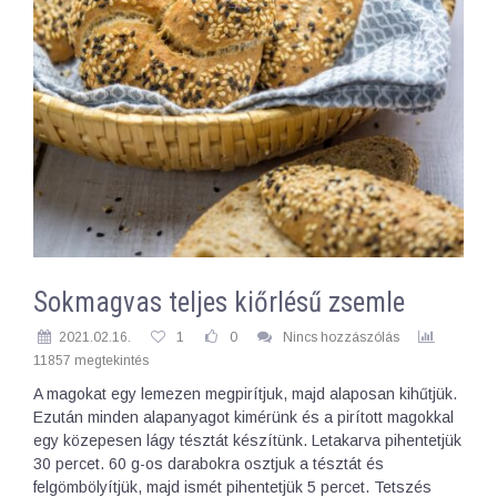
Sokmagvas teljes kiőrlésű zsemle
2021.02.16.
1
0
Nincs hozzászólás
11857 megtekintés
A magokat egy lemezen megpirítjuk, majd alaposan kihűtjük.
Ezután minden alapanyagot kimérünk és a pirított magokkal
egy közepesen lágy tésztát készítünk. Letakarva pihentetjük
30 percet. 60 g-os darabokra osztjuk a tésztát és
felgömbölyítjük, majd ismét pihentetjük 5 percet. Tetszés