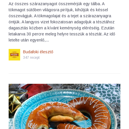
Az összes szárazanyagot összemérjük egy tálba. A
tökmagot sütőben világosra pirítjuk, kihűtjük és késsel
összevágjuk. A tökmagolajat és a tejet a szárazanyagra
öntjük. A langyos vizet fokozatosan adagoljuk a tésztához
dagasztás közben a kívánt keménység eléréséig. Ezután
letakarva 30 percre meleg helyre tesszük a tésztát. Az idő
letelte után egyenlő,…
Budafoki élesztő
347 recept