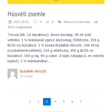
Húsvéti zsemle
2017.03.31.
0
0
Nincs hozzászólás
4533 megtekintés
Tészta (kb. 13 darabhoz), Ánizs-boralap, 90 ml zöld
veltelini, 1 ½ teáskanál egész ánizsmag, Előtészta, 150 g
BL55-ös búzaliszt, 1 ½ kocka Budafoki élesztő, 100 ml tej
(szobahőmérsékletű), 310 g előtészta, 350 g BL55-ös
búzaliszt, 100 g vaj, 90 g cukor, 4 tojás sárgája (L-es méretű
tojásé), 1 ½ teáskanálnyi…
Budafoki élesztő
22 recept
1
2
3
4
5
6
7