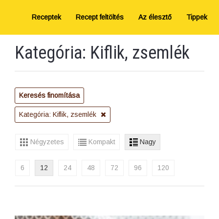
Receptek
Recept feltöltés
Az élesztő
Tippek
Kategória: Kiflik, zsemlék
Keresés finomítása
Kategória: Kiflik, zsemlék
Négyzetes
Kompakt
Nagy
6
12
24
48
72
96
120