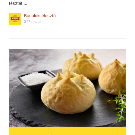
tésztát.…
Budafoki élesztő
347 recept