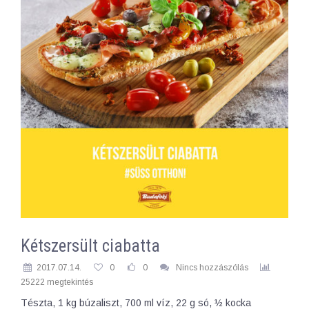
Kétszersült ciabatta
2017.07.14.
0
0
Nincs hozzászólás
25222 megtekintés
Tészta, 1 kg búzaliszt, 700 ml víz, 22 g só, ½ kocka