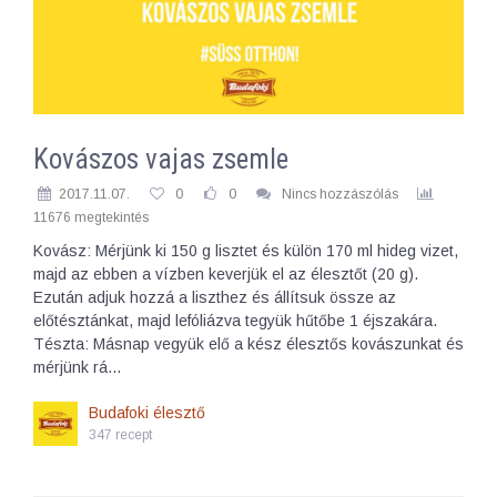
Kovászos vajas zsemle
2017.11.07.
0
0
Nincs hozzászólás
11676 megtekintés
Kovász: Mérjünk ki 150 g lisztet és külön 170 ml hideg vizet,
majd az ebben a vízben keverjük el az élesztőt (20 g).
Ezután adjuk hozzá a liszthez és állítsuk össze az
előtésztánkat, majd lefóliázva tegyük hűtőbe 1 éjszakára.
Tészta: Másnap vegyük elő a kész élesztős kovászunkat és
mérjünk rá…
Budafoki élesztő
347 recept