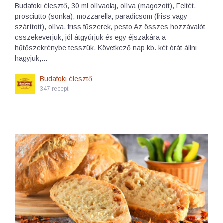
Budafoki élesztő, 30 ml olívaolaj, olíva (magozott), Feltét,
prosciutto (sonka), mozzarella, paradicsom (friss vagy
szárított), olíva, friss fűszerek, pesto Az összes hozzávalót
összekeverjük, jól átgyúrjuk és egy éjszakára a
hűtőszekrénybe tesszük. Következő nap kb. két órát állni
hagyjuk,…
Budafoki élesztő
347 recept