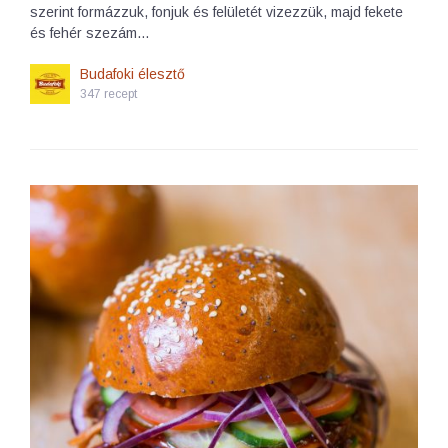
szerint formázzuk, fonjuk és felületét vizezzük, majd fekete
és fehér szezám…
Budafoki élesztő
347 recept