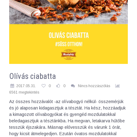
Olívás ciabatta
2017.05.31.
0
0
Nincs hozzászólás
6561 megtekintés
Az összes hozzávalót -az olívabogyó nélkül- összemérjük
és jó alaposan kidagasztjuk a tésztát. Ha kész, hozzáadjuk
a kimagozott olívabogyókat és gyengéd mozdulatokkal
beledagasztjuk a tésztánkba. Ha megvan, letakarva hűtőbe
tesszük éjszakára. Másnap elővesszük és várunk 1 órát,
hogy kicsit átmelegedjen. Ezután óvatos mozdulatokkal