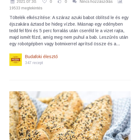
2021.07.30.
0
0
Nincs hozzászólás
19533 megtekintés
Töltelék elkészítése: A száraz azuki babot öblítsd le és egy
éjszakára áztasd be hideg vízbe. Másnap egy edényben
tedd fel főni és 5 perc forralás után cseréld le a vizet rajta,
majd ismét főzd, amíg meg nem puhul a bab. Leszűrés után
egy robotgépben vagy botmixerrel aprítsd össze és a…
Budafoki élesztő
347 recept