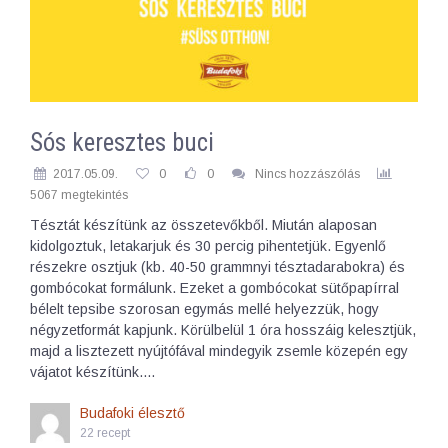
Sós keresztes buci
2017.05.09.
0
0
Nincs hozzászólás
5067 megtekintés
Tésztát készítünk az összetevőkből. Miután alaposan
kidolgoztuk, letakarjuk és 30 percig pihentetjük. Egyenlő
részekre osztjuk (kb. 40-50 grammnyi tésztadarabokra) és
gombócokat formálunk. Ezeket a gombócokat sütőpapírral
bélelt tepsibe szorosan egymás mellé helyezzük, hogy
négyzetformát kapjunk. Körülbelül 1 óra hosszáig kelesztjük,
majd a lisztezett nyújtófával mindegyik zsemle közepén egy
vájatot készítünk.…
Budafoki élesztő
22 recept