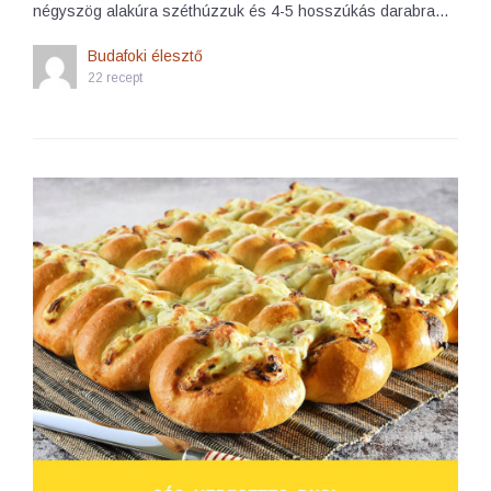
négyszög alakúra széthúzzuk és 4-5 hosszúkás darabra…
Budafoki élesztő
22 recept