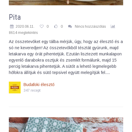
Pita
2020.06.11.
0
0
Nincs hozzászólás
8614 megtekintés
Az összetevőket egy tálba mérjük, úgy, hogy az élesztő és a
só ne keveredjen! Az összetevőkből tésztát gyúrunk, majd
letakarva egy órát pihentetjük. Ezután lisztezett munkalapon
egyenlő darabokra osztjuk és zsemlét formálunk, majd 15
percig letakarva pihentetjük. A sütőt a lehető legmelegebb
hőfokra állítjuk és sütő tepsivel együtt melegítjük fel.…
Budafoki élesztő
347 recept