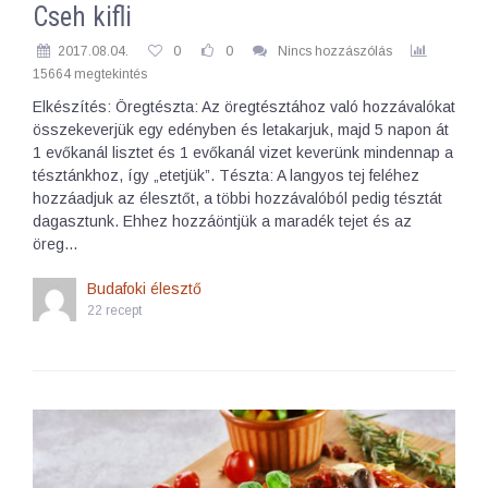
Cseh kifli
2017.08.04.
0
0
Nincs hozzászólás
15664 megtekintés
Elkészítés: Öregtészta: Az öregtésztához való hozzávalókat
összekeverjük egy edényben és letakarjuk, majd 5 napon át
1 evőkanál lisztet és 1 evőkanál vizet keverünk mindennap a
tésztánkhoz, így „etetjük”. Tészta: A langyos tej feléhez
hozzáadjuk az élesztőt, a többi hozzávalóból pedig tésztát
dagasztunk. Ehhez hozzáöntjük a maradék tejet és az
öreg…
Budafoki élesztő
22 recept