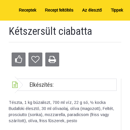
Receptek
Recept feltöltés
Az élesztő
Tippek
Kétszersült ciabatta
Elkészítés:
Tészta, 1 kg búzaliszt, 700 ml víz, 22 g só, ½ kocka
Budafoki élesztő, 30 ml olívaolaj, olíva (magozott), Feltét,
prosciutto (sonka), mozzarella, paradicsom (friss vagy
szárított), olíva, friss fűszerek, pesto