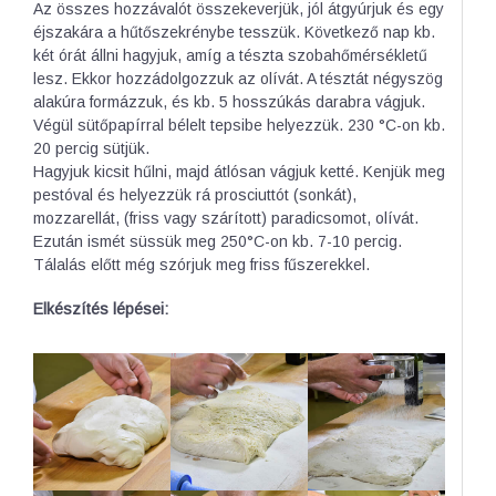
Az összes hozzávalót összekeverjük, jól átgyúrjuk és egy
éjszakára a hűtőszekrénybe tesszük. Következő nap kb.
két órát állni hagyjuk, amíg a tészta szobahőmérsékletű
lesz. Ekkor hozzádolgozzuk az olívát. A tésztát négyszög
alakúra formázzuk, és kb. 5 hosszúkás darabra vágjuk.
Végül sütőpapírral bélelt tepsibe helyezzük. 230 °C-on kb.
20 percig sütjük.
Hagyjuk kicsit hűlni, majd átlósan vágjuk ketté. Kenjük meg
pestóval és helyezzük rá prosciuttót (sonkát),
mozzarellát, (friss vagy szárított) paradicsomot, olívát.
Ezután ismét süssük meg 250°C-on kb. 7-10 percig.
Tálalás előtt még szórjuk meg friss fűszerekkel.
Elkészítés lépései: