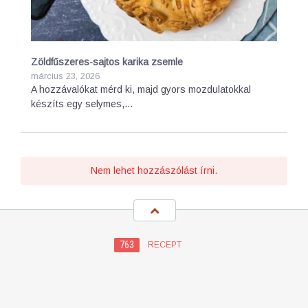
Zöldfűszeres-sajtos karika zsemle
március 23, 2026
A hozzávalókat mérd ki, majd gyors mozdulatokkal
készíts egy selymes,…
Nem lehet hozzászólást írni.
763
RECEPT