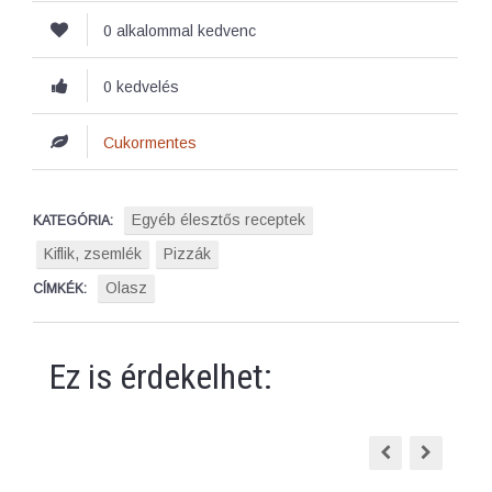
0 alkalommal kedvenc
0 kedvelés
Cukormentes
Egyéb élesztős receptek
KATEGÓRIA:
Kiflik, zsemlék
Pizzák
Olasz
CÍMKÉK:
Ez is érdekelhet: