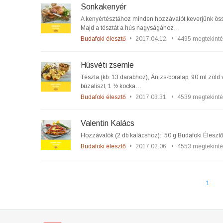
Sonkakenyér
A kenyértésztához minden hozzávalót keverjünk öss
Majd a tésztát a hús nagyságához…
Budafoki élesztő
•
2017.04.12.
•
4495 megtekinté
Húsvéti zsemle
Tészta (kb. 13 darabhoz), Ánizs-boralap, 90 ml zöld
búzaliszt, 1 ½ kocka…
Budafoki élesztő
•
2017.03.31.
•
4539 megtekinté
Valentin Kalács
Hozzávalók (2 db kalácshoz):, 50 g Budafoki Élesztő,
Budafoki élesztő
•
2017.02.06.
•
4553 megtekinté
1