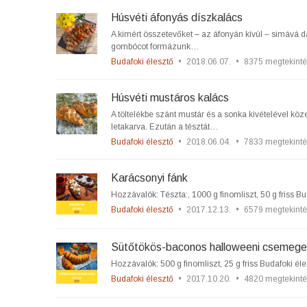
Húsvéti áfonyás díszkalács
A kimért összetevőket – az áfonyán kívül – simává d
gombócot formázunk…
Budafoki élesztő
•
2018.06.07.
•
8375 megtekinté
Húsvéti mustáros kalács
A töltelékbe szánt mustár és a sonka kivételével kö
letakarva. Ezután a tésztát…
Budafoki élesztő
•
2018.06.04.
•
7833 megtekinté
Karácsonyi fánk
Hozzávalók: Tészta:, 1000 g finomliszt, 50 g friss B
Budafoki élesztő
•
2017.12.13.
•
6579 megtekinté
Sütőtökös-baconos halloweeni csemege
Hozzávalók: 500 g finomliszt, 25 g friss Budafoki éle
Budafoki élesztő
•
2017.10.20.
•
4820 megtekinté