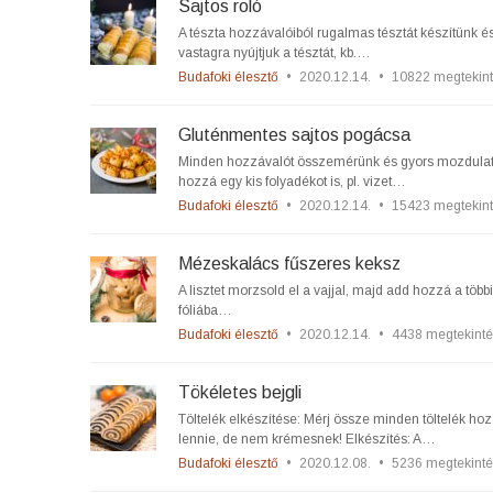
Sajtos roló
A tészta hozzávalóiból rugalmas tésztát készítünk és
vastagra nyújtjuk a tésztát, kb.…
Budafoki élesztő
•
2020.12.14.
•
10822 megtekin
Gluténmentes sajtos pogácsa
Minden hozzávalót összemérünk és gyors mozdulatok
hozzá egy kis folyadékot is, pl. vizet…
Budafoki élesztő
•
2020.12.14.
•
15423 megtekin
Mézeskalács fűszeres keksz
A lisztet morzsold el a vajjal, majd add hozzá a több
fóliába…
Budafoki élesztő
•
2020.12.14.
•
4438 megtekinté
Tökéletes bejgli
Töltelék elkészítése: Mérj össze minden töltelék ho
lennie, de nem krémesnek! Elkészítés: A…
Budafoki élesztő
•
2020.12.08.
•
5236 megtekinté