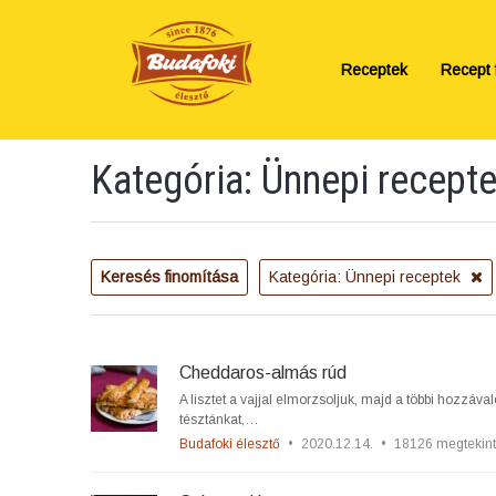
Receptek
Recept f
Kategória: Ünnepi recept
Keresés finomítása
Kategória: Ünnepi receptek
Cheddaros-almás rúd
A lisztet a vajjal elmorzsoljuk, majd a többi hozzáva
tésztánkat,…
Budafoki élesztő
•
2020.12.14.
•
18126 megtekin