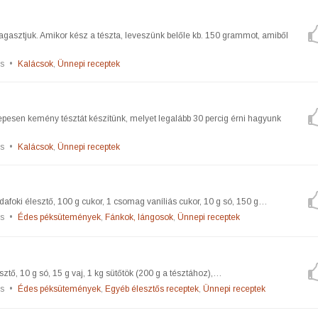
agasztjuk. Amikor kész a tészta, leveszünk belőle kb. 150 grammot, amiből
s
•
Kalácsok
,
Ünnepi receptek
zepesen kemény tésztát készítünk, melyet legalább 30 percig érni hagyunk
s
•
Kalácsok
,
Ünnepi receptek
udafoki élesztő, 100 g cukor, 1 csomag vaníliás cukor, 10 g só, 150 g…
s
•
Édes péksütemények
,
Fánkok, lángosok
,
Ünnepi receptek
sztő, 10 g só, 15 g vaj, 1 kg sütőtök (200 g a tésztához),…
s
•
Édes péksütemények
,
Egyéb élesztős receptek
,
Ünnepi receptek