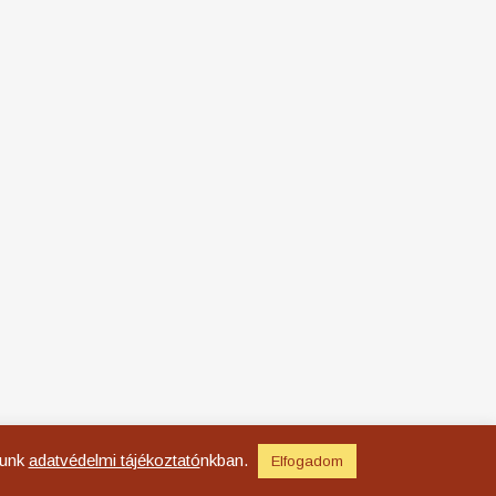
lunk
adatvédelmi tájékoztató
nkban.
Elfogadom