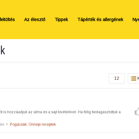
eltöltés
Az élesztő
Tippek
Tápérték és allergének
Ny
ek
12
lót is hozzáadjuk az alma és a sajt kivételével. Ha félig bedagasztottuk a
tés
•
Pogácsák
,
Ünnepi receptek