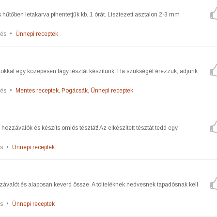
 hűtőben letakarva pihentetjük kb. 1 órát. Lisztezett asztalon 2-3 mm
tés
•
Ünnepi receptek
kal egy közepesen lágy tésztát készítünk. Ha szükségét érezzük, adjunk
tés
•
Mentes receptek
,
Pogácsák
,
Ünnepi receptek
i hozzávalók és készíts omlós tésztát! Az elkészített tésztát tedd egy
s
•
Ünnepi receptek
zzávalót és alaposan keverd össze. A tölteléknek nedvesnek tapadósnak kell
s
•
Ünnepi receptek