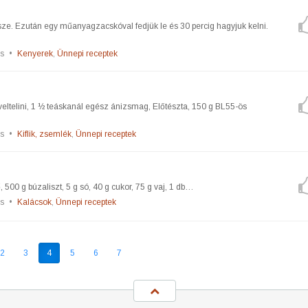
ze. Ezután egy műanyagzacskóval fedjük le és 30 percig hagyjuk kelni.
s
•
Kenyerek
,
Ünnepi receptek
 veltelini, 1 ½ teáskanál egész ánizsmag, Előtészta, 150 g BL55-ös
s
•
Kiflik, zsemlék
,
Ünnepi receptek
 500 g búzaliszt, 5 g só, 40 g cukor, 75 g vaj, 1 db…
s
•
Kalácsok
,
Ünnepi receptek
2
3
4
5
6
7