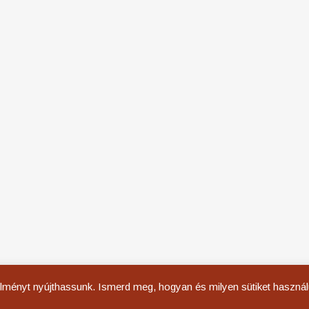
Copyright © 2026. All rights reserved
 élményt nyújthassunk. Ismerd meg, hogyan és milyen sütiket haszná