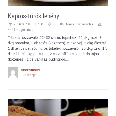
Kapros-túrós lepény
2016.03.18.
0
0
Nincs hozzászólás
4444 megtekintés
Tészta hozzávalói 22×32 cm-es tepsihez, 25 dkg liszt, 3
dkg porcukor, 1 db tojás (közepes), 5 dkg vaj, 2 dkg élesztő,
1 dl tej, csipet só, Túrós töltelék hozzávalói, 75 dkg túró, 1,5
dl tejföl, 20 dkg porcukor, 2 cs vaníliás cukor, 3 db tojás
(közepes), 1 cs vaníliás pudingpor,…
Anonymous
393 recept