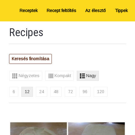
Receptek
Recept feltöltés
Az élesztő
Tippek
Recipes
Keresés finomítása
Négyzetes
Kompakt
Nagy
6
12
24
48
72
96
120