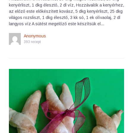
kenyérliszt, 1 dkg élesztő, 2 dl víz, Hozzávalók a kenyérhez,
az előző este előkészített kovász, 5 dkg kenyérliszt, 25 dkg
világos rozsliszt, 1 dkg élesztő, 3 kk só, 1 ek olívaolaj, 2 dl
langyos víz A sütést megelőző este készítsük el…
Anonymous
393 recept