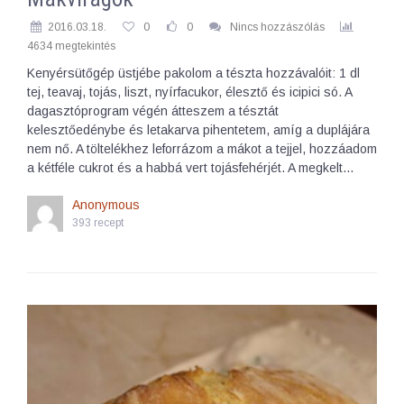
2016.03.18.
0
0
Nincs hozzászólás
4634 megtekintés
Kenyérsütőgép üstjébe pakolom a tészta hozzávalóit: 1 dl
tej, teavaj, tojás, liszt, nyírfacukor, élesztő és icipici só. A
dagasztóprogram végén átteszem a tésztát
kelesztőedénybe és letakarva pihentetem, amíg a duplájára
nem nő. A töltelékhez leforrázom a mákot a tejjel, hozzáadom
a kétféle cukrot és a habbá vert tojásfehérjét. A megkelt…
Anonymous
393 recept