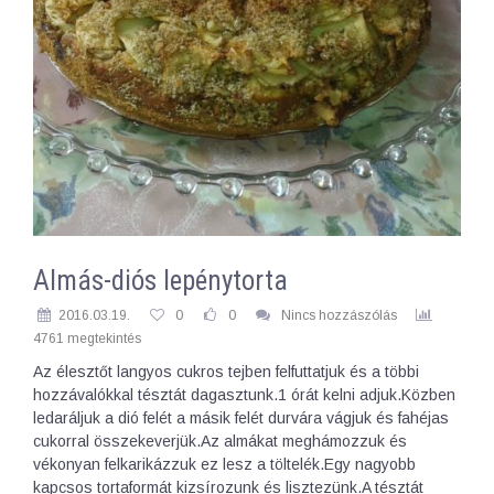
Almás-diós lepénytorta
2016.03.19.
0
0
Nincs hozzászólás
4761 megtekintés
Az élesztőt langyos cukros tejben felfuttatjuk és a többi
hozzávalókkal tésztát dagasztunk.1 órát kelni adjuk.Közben
ledaráljuk a dió felét a másik felét durvára vágjuk és fahéjas
cukorral összekeverjük.Az almákat meghámozzuk és
vékonyan felkarikázzuk ez lesz a töltelék.Egy nagyobb
kapcsos tortaformát kizsírozunk és lisztezünk.A tésztát