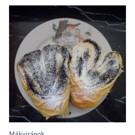
Mákvirágok