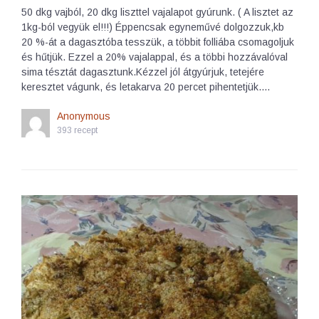
50 dkg vajból, 20 dkg liszttel vajalapot gyúrunk. ( A lisztet az
1kg-ból vegyük el!!!) Éppencsak egyneművé dolgozzuk,kb
20 %-át a dagasztóba tesszük, a többit folliába csomagoljuk
és hűtjük. Ezzel a 20% vajalappal, és a többi hozzávalóval
sima tésztát dagasztunk.Kézzel jól átgyúrjuk, tetejére
keresztet vágunk, és letakarva 20 percet pihentetjük.…
Anonymous
393 recept