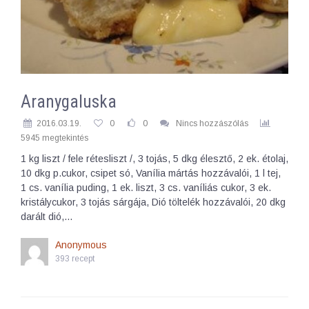
Aranygaluska
2016.03.19.
0
0
Nincs hozzászólás
5945 megtekintés
1 kg liszt / fele rétesliszt /, 3 tojás, 5 dkg élesztő, 2 ek. étolaj,
10 dkg p.cukor, csipet só, Vanília mártás hozzávalói, 1 l tej,
1 cs. vanília puding, 1 ek. liszt, 3 cs. vaníliás cukor, 3 ek.
kristálycukor, 3 tojás sárgája, Dió töltelék hozzávalói, 20 dkg
darált dió,…
Anonymous
393 recept