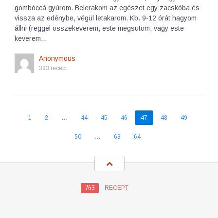
gombóccá gyúrom. Belerakom az egészet egy zacskóba és
vissza az edénybe, végül letakarom. Kb. 9-12 órát hagyom
állni (reggel összekeverem, este megsütöm, vagy este
keverem…
Anonymous
393 recept
1
2
…
44
45
46
47
48
49
50
…
63
64
763
RECEPT