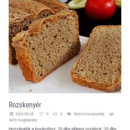
Rozskenyér
2016.03.18.
0
0
Nincs hozzászólás
4479 megtekintés
Hozzávalók a kovászhoz, 10 dkg világos rozsliszt, 10 dkg