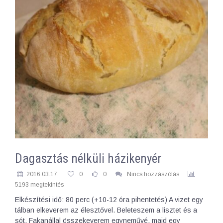
Dagasztás nélküli házikenyér
2016.03.17.
0
0
Nincs hozzászólás
5193 megtekintés
Elkészítési idő: 80 perc (+10-12 óra pihentetés) A vizet egy
tálban elkeverem az élesztővel. Beleteszem a lisztet és a
sót. Fakanállal összekeverem egyneművé, majd egy