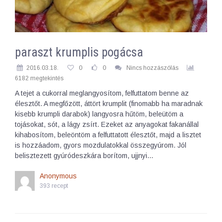
paraszt krumplis pogácsa
2016.03.18.
0
0
Nincs hozzászólás
6182 megtekintés
A tejet a cukorral meglangyosítom, felfuttatom benne az
élesztőt. A megfőzött, áttört krumplit (finomabb ha maradnak
kisebb krumpli darabok) langyosra hűtöm, beleütöm a
tojásokat, sót, a lágy zsírt. Ezeket az anyagokat fakanállal
kihabosítom, beleöntöm a felfuttatott élesztőt, majd a lisztet
is hozzáadom, gyors mozdulatokkal összegyúrom. Jól
belisztezett gyúródeszkára borítom, ujjnyi…
Anonymous
393 recept