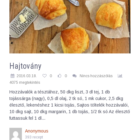
Hajtovány
2016.03.18.
0
0
Nincs hozzászólás
4075 megtekintés
Hozzávalók a tésztához, 50 dkg liszt, 3 dl tej, 1 db
tojássárga (nagy), 0,5 dl olaj, 2 tk só, 1 mk cukor, 2,5 dkg
élesztő, lekenéshez 1 kicsi tojás, Sajtos töltelék hozzávalói,
10 dkg sajt, 10 dkg margarin, 1 db tojás, 1/2 tk só Az élesztő
futtassuk fel 1 dl…
Anonymous
393 recept