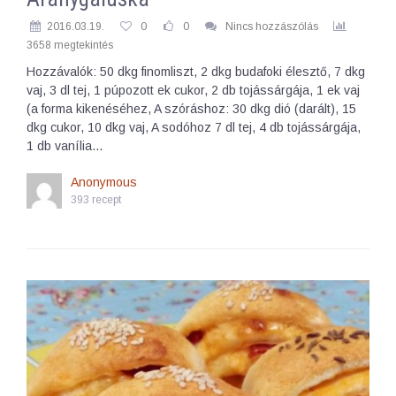
2016.03.19.
0
0
Nincs hozzászólás
3658 megtekintés
Hozzávalók: 50 dkg finomliszt, 2 dkg budafoki élesztő, 7 dkg
vaj, 3 dl tej, 1 púpozott ek cukor, 2 db tojássárgája, 1 ek vaj
(a forma kikenéséhez, A szóráshoz: 30 dkg dió (darált), 15
dkg cukor, 10 dkg vaj, A sodóhoz 7 dl tej, 4 db tojássárgája,
1 db vanília…
Anonymous
393 recept