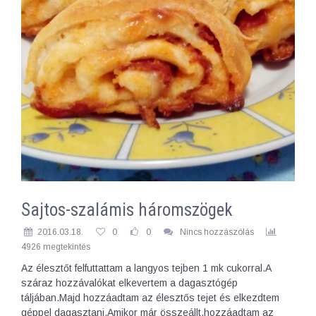
Sajtos-szalámis háromszögek
2016.03.18.
0
0
Nincs hozzászólás
4926 megtekintés
Az élesztőt felfuttattam a langyos tejben 1 mk cukorral.A
száraz hozzávalókat elkevertem a dagasztógép
táljában.Majd hozzáadtam az élesztős tejet és elkezdtem
géppel dagasztani.Amikor már összeállt,hozzáadtam az