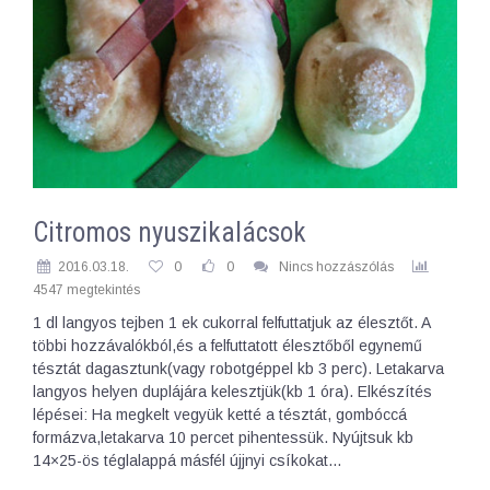
Citromos nyuszikalácsok
2016.03.18.
0
0
Nincs hozzászólás
4547 megtekintés
1 dl langyos tejben 1 ek cukorral felfuttatjuk az élesztőt. A
többi hozzávalókból,és a felfuttatott élesztőből egynemű
tésztát dagasztunk(vagy robotgéppel kb 3 perc). Letakarva
langyos helyen duplájára kelesztjük(kb 1 óra). Elkészítés
lépései: Ha megkelt vegyük ketté a tésztát, gombóccá
formázva,letakarva 10 percet pihentessük. Nyújtsuk kb
14×25-ös téglalappá másfél újjnyi csíkokat…