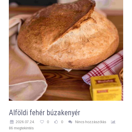
Alföldi fehér búzakenyér
2026.07.24.
0
0
Nincs hozzászólás
86 megtekintés