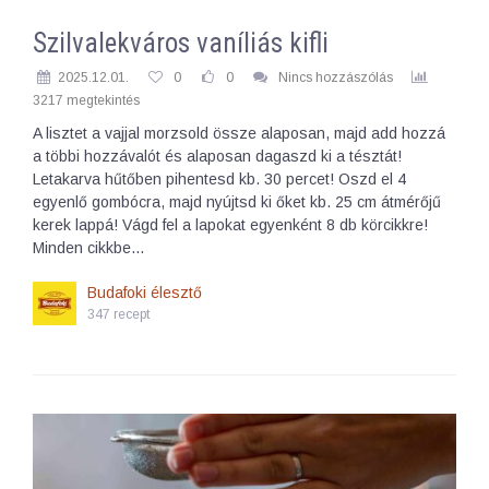
Szilvalekváros vaníliás kifli
2025.12.01.
0
0
Nincs hozzászólás
3217 megtekintés
A lisztet a vajjal morzsold össze alaposan, majd add hozzá
a többi hozzávalót és alaposan dagaszd ki a tésztát!
Letakarva hűtőben pihentesd kb. 30 percet! Oszd el 4
egyenlő gombócra, majd nyújtsd ki őket kb. 25 cm átmérőjű
kerek lappá! Vágd fel a lapokat egyenként 8 db körcikkre!
Minden cikkbe…
Budafoki élesztő
347 recept