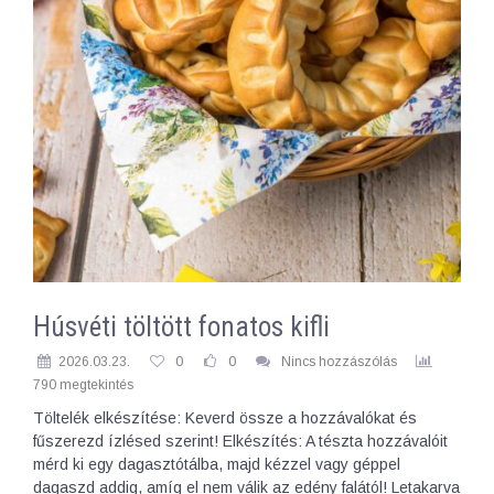
Húsvéti töltött fonatos kifli
2026.03.23.
0
0
Nincs hozzászólás
790 megtekintés
Töltelék elkészítése: Keverd össze a hozzávalókat és
fűszerezd ízlésed szerint! Elkészítés: A tészta hozzávalóit
mérd ki egy dagasztótálba, majd kézzel vagy géppel
dagaszd addig, amíg el nem válik az edény falától! Letakarva