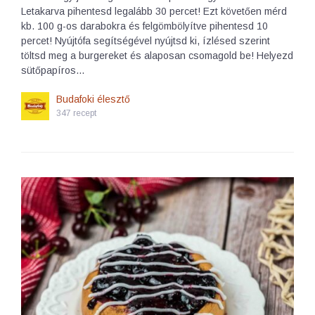
Letakarva pihentesd legalább 30 percet! Ezt követően mérd
kb. 100 g-os darabokra és felgömbölyítve pihentesd 10
percet! Nyújtófa segítségével nyújtsd ki, ízlésed szerint
töltsd meg a burgereket és alaposan csomagold be! Helyezd
sütőpapíros…
Budafoki élesztő
347 recept