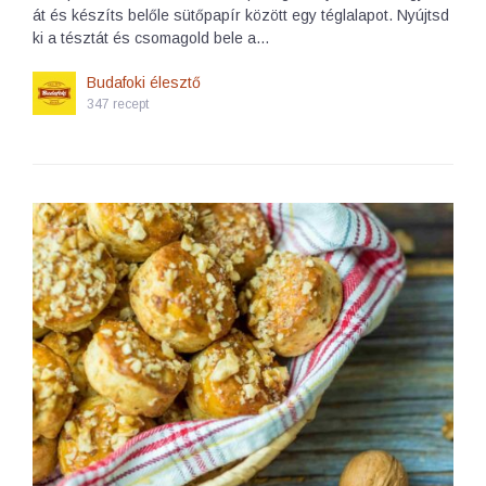
át és készíts belőle sütőpapír között egy téglalapot. Nyújtsd
ki a tésztát és csomagold bele a…
Budafoki élesztő
347 recept