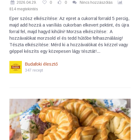
2026.04.29.
0
0
Nincs hozzászólás
814 megtekintés
Eper szósz elkészítése: Az epret a cukorral forrald 5 percig,
majd add hozzá a vaníliás cukorban elkevert pektint, és újra
forral fel, majd hagyd kihűlni! Morzsa elkészítése: A
hozzávalókat morzsold el és tedd hűtőbe felhasználásig!
Tészta elkészítése: Mérd ki a hozzávalókat és kézzel vagy
géppel készíts egy közepesen lágy tésztát!…
Budafoki élesztő
347 recept