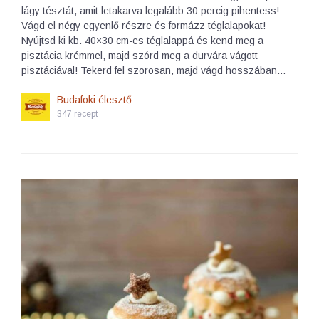
lágy tésztát, amit letakarva legalább 30 percig pihentess!
Vágd el négy egyenlő részre és formázz téglalapokat!
Nyújtsd ki kb. 40×30 cm-es téglalappá és kend meg a
pisztácia krémmel, majd szórd meg a durvára vágott
pisztáciával! Tekerd fel szorosan, majd vágd hosszában…
Budafoki élesztő
347 recept