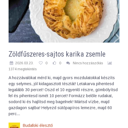
Zöldfűszeres-sajtos karika zsemle
2026.03.23.
0
0
Nincs hozzászólás
1374 megtekintés
A hozzávalókat mérd ki, majd gyors mozdulatokkal készíts
egy selymes, jól kidagasztott tésztát! Letakarva pihentesd
legalább 30 percet! Oszd el 10 egyenlő részre, gömbölyítsd
fel és pihentesd ismét 10 percet! Formázz belőle rudakat,
sodord ki és hajlítsd meg bagelnek! Mártsd vízbe, majd
gazdagon sajtba! Helyezd sütőpapíros lemezre, majd 60
perc…
Budafoki élesztő