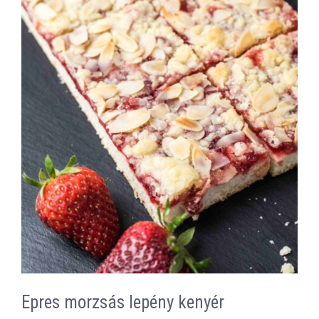
Epres morzsás lepény kenyér