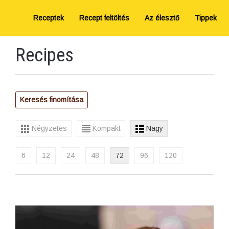
Receptek
Recept feltöltés
Az élesztő
Tippek
Recipes
Keresés finomítása
Négyzetes
Kompakt
Nagy
6
12
24
48
72
96
120