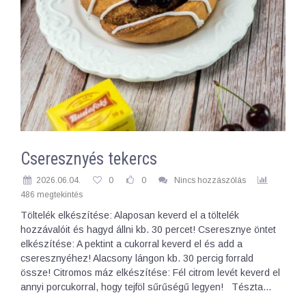
Cseresznyés tekercs
2026.06.04.
0
0
Nincs hozzászólás
486 megtekintés
Töltelék elkészítése: Alaposan keverd el a töltelék
hozzávalóit és hagyd állni kb. 30 percet! Cseresznye öntet
elkészítése: A pektint a cukorral keverd el és add a
cseresznyéhez! Alacsony lángon kb. 30 percig forrald
össze! Citromos máz elkészítése: Fél citrom levét keverd el
annyi porcukorral, hogy tejföl sűrűségű legyen! Tészta…