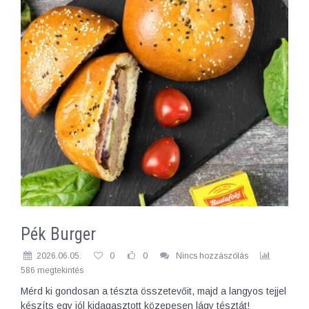
Pék Burger
2026.06.05.
0
0
Nincs hozzászólás
586 megtekintés
Mérd ki gondosan a tészta összetevőit, majd a langyos tejjel
készíts egy jól kidagasztott közepesen lágy tésztát!