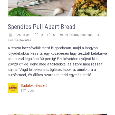
Spenótos Pull Apart Bread
2026.05.06.
0
0
Nincs hozzászólás
426 megtekintés
A tészta hozzávalóit mérd ki gondosan, majd a langyos
folyadékokkal készíts egy közepesen lágy tésztát! Letakarva
pihentesd legalább 30 percig! Ezt követően nyújtsd ki kb.
20×20 cm-re, kend meg a töltelékkel és szórd meg reszelt
sajttal! Vágd fel akkora szögletes lapokra, amekkora a
sütőformád, és állítva szorosan tedd egymás mellé…
Budafoki élesztő
347 recept