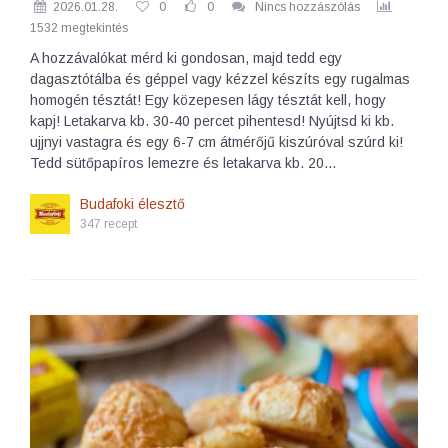
2026.01.28.
0
0
Nincs hozzászólás
1532 megtekintés
A hozzávalókat mérd ki gondosan, majd tedd egy
dagasztótálba és géppel vagy kézzel készíts egy rugalmas
homogén tésztát! Egy közepesen lágy tésztát kell, hogy
kapj! Letakarva kb. 30-40 percet pihentesd! Nyújtsd ki kb.
ujjnyi vastagra és egy 6-7 cm átmérőjű kiszúróval szúrd ki!
Tedd sütőpapíros lemezre és letakarva kb. 20…
Budafoki élesztő
347 recept