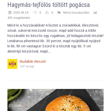
Hagymás-tejfölös töltött pogácsa
2026.06.19.
0
0
Nincs hozzászólás
435 megtekintés
Mérd ki a hozzávalókat! A lisztet a zsiradékkal, élesztővel,
sóval, cukorral morzsold össze, majd add hozzá a többi
hozzávalót és készíts egy rugalmas, jól kidagasztott tésztát!
Letakarva pihentesd kb. 30 percet, majd nyújtófával nyújtsd
ki kb. fél cm vastagra! Szúrd ki a tésztát egy kb. 5 cm
átmérőjű kiszúróval, majd…
Budafoki élesztő
347 recept