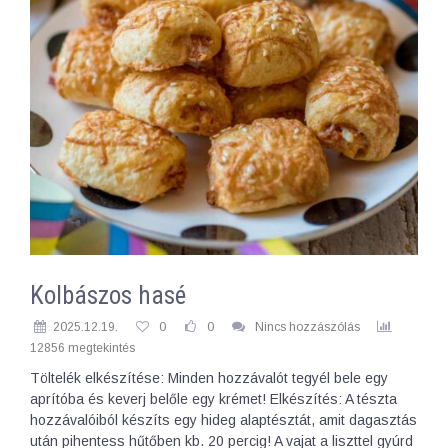
Kolbászos hasé
2025.12.19.
0
0
Nincs hozzászólás
12856 megtekintés
Töltelék elkészítése: Minden hozzávalót tegyél bele egy
aprítóba és keverj belőle egy krémet! Elkészítés: A tészta
hozzávalóiból készíts egy hideg alaptésztát, amit dagasztás
után pihentess hűtőben kb. 20 percig! A vajat a liszttel gyúrd