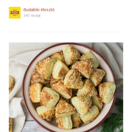
Budafoki élesztő
347 recept