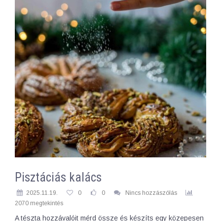
Pisztáciás kalács
2025.11.19.
0
0
Nincs hozzászólás
2070 megtekintés
A tészta hozzávalóit mérd össze és készíts egy közepesen