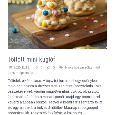
Töltött mini kuglóf
2025.11.19.
0
0
Nincs hozzászólás
8376 megtekintés
Töltelék elkészítése: A tejszínt forrald fel egy edényben,
majd add hozzá a duzzasztott zselatint (porzselatin+ víz
összekeverve), vanília magot/vaníliás cukrot, olvasztott
fehércsokoládét és a mascarponét, majd egy botmixerrel
keverd alaposan össze! Tegyél a krémre frissentartó fóliát
és egy éjszakára helyezd hűtőbe! Másnap robotgéppel
habosítsd ki! Tészta elkészítése: A kakaó és…