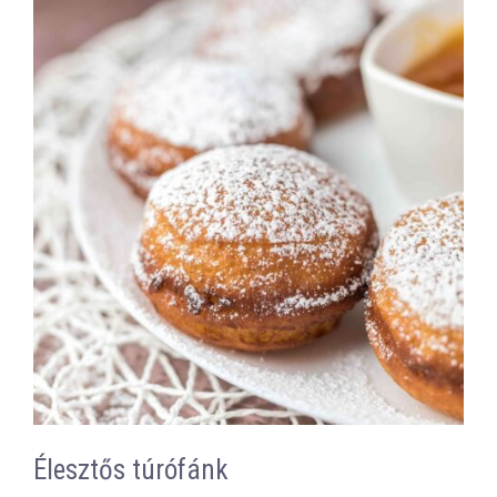
Élesztős túrófánk