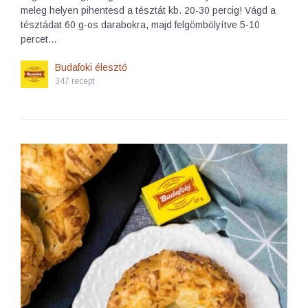
meleg helyen pihentesd a tésztát kb. 20-30 percig! Vágd a
tésztádat 60 g-os darabokra, majd felgömbölyítve 5-10
percet…
Budafoki élesztő
347 recept