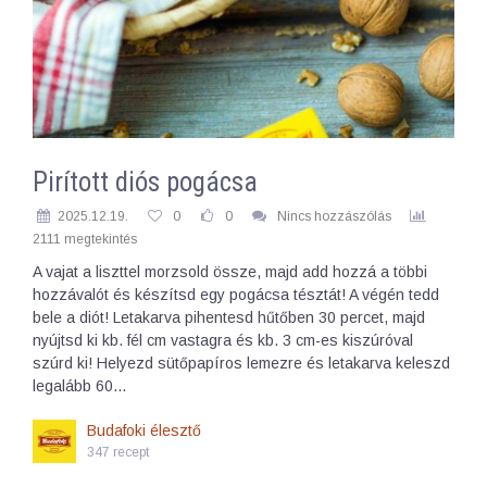
Pirított diós pogácsa
2025.12.19.
0
0
Nincs hozzászólás
2111 megtekintés
A vajat a liszttel morzsold össze, majd add hozzá a többi
hozzávalót és készítsd egy pogácsa tésztát! A végén tedd
bele a diót! Letakarva pihentesd hűtőben 30 percet, majd
nyújtsd ki kb. fél cm vastagra és kb. 3 cm-es kiszúróval
szúrd ki! Helyezd sütőpapíros lemezre és letakarva keleszd
legalább 60…
Budafoki élesztő
347 recept