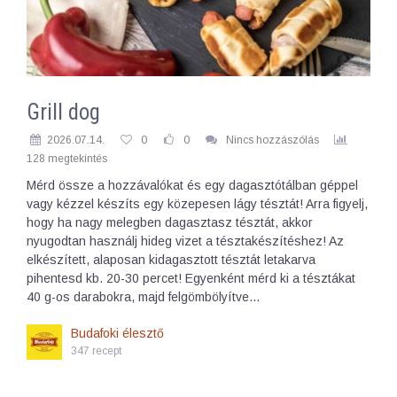
Grill dog
2026.07.14.
0
0
Nincs hozzászólás
128 megtekintés
Mérd össze a hozzávalókat és egy dagasztótálban géppel
vagy kézzel készíts egy közepesen lágy tésztát! Arra figyelj,
hogy ha nagy melegben dagasztasz tésztát, akkor
nyugodtan használj hideg vizet a tésztakészítéshez! Az
elkészített, alaposan kidagasztott tésztát letakarva
pihentesd kb. 20-30 percet! Egyenként mérd ki a tésztákat
40 g-os darabokra, majd felgömbölyítve…
Budafoki élesztő
347 recept