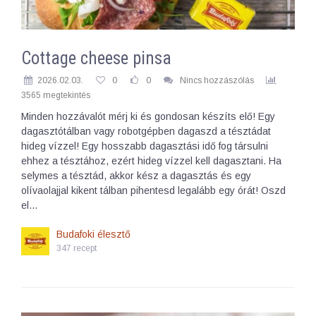
Cottage cheese pinsa
2026.02.03.
0
0
Nincs hozzászólás
3565 megtekintés
Minden hozzávalót mérj ki és gondosan készíts elő! Egy
dagasztótálban vagy robotgépben dagaszd a tésztádat
hideg vízzel! Egy hosszabb dagasztási idő fog társulni
ehhez a tésztához, ezért hideg vízzel kell dagasztani. Ha
selymes a tésztád, akkor kész a dagasztás és egy
olívaolajjal kikent tálban pihentesd legalább egy órát! Oszd
el…
Budafoki élesztő
347 recept