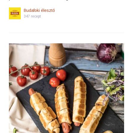
Budafoki élesztő
347 recept