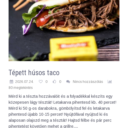
Tépett húsos taco
2026.07.24.
0
0
Nincs hozzászólás
80 megtekintés
Mérd ki a tészta hozzávalóit és a folyadékkal készíts egy
közepesen lágy tésztát! Letakarva pihentesd kb. 40 percet!
Mérd ki 50 g-os darabokra, gömbölyítsd fel és letakarva
pihentesd újabb 10-15 percet! Nyújtófával nyújtsd ki és
alaposan olajozd meg a tésztát! Hajtsd félbe és pár perc
pihentetést követően mehet a grillre.…