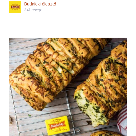
Budafoki élesztő
347 recept