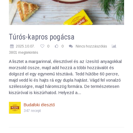
Túrós-kapros pogácsa
2025.10.07.
0
0
Nincs hozzászólás
3801 megtekintés
A lisztet a margarinnal, élesztővel és az ízesítő anyagokkal
morzsold össze, majd add hozzá a többi hozzávalót és
dolgozd el egy egynemű tésztává. Tedd hűtőbe 60 percre,
majd vedd ki és hajts rá egy dupla hajtást. Vágd fel vonalzó
szélességre, majd háromszög formára. De természetesen
kiszúróval is kiszúrhatod. Helyezd a…
Budafoki élesztő
347 recept