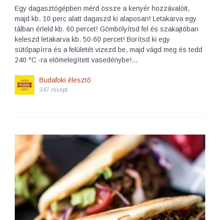
Egy dagasztógépben mérd össze a kenyér hozzávalóit,
majd kb. 10 perc alatt dagaszd ki alaposan! Letakarva egy
tálban érleld kb. 60 percet! Gömbölyítsd fel és szakajtóban
keleszd letakarva kb. 50-60 percet! Borítsd ki egy
sütőpapírra és a felületét vizezd be, majd vágd meg és tedd
240 °C -ra előmelegített vasedénybe!…
Budafoki élesztő
347 recept