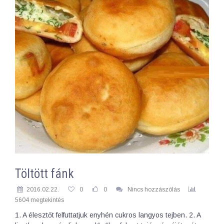
Töltött fánk
2016.02.22.
0
0
Nincs hozzászólás
5604 megtekintés
1. A élesztőt felfuttatjuk enyhén cukros langyos tejben. 2. A