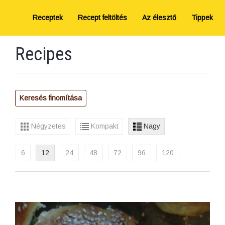
Receptek
Recept feltöltés
Az élesztő
Tippek
Recipes
Keresés finomítása
Négyzetes
Kompakt
Nagy
6
12
24
48
72
96
120