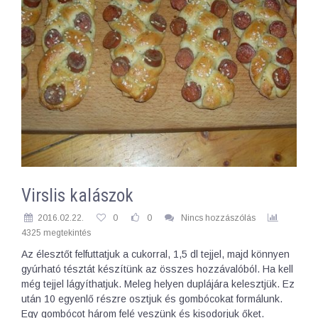
Virslis kalászok
2016.02.22.
0
0
Nincs hozzászólás
4325 megtekintés
Az élesztőt felfuttatjuk a cukorral, 1,5 dl tejjel, majd könnyen
gyúrható tésztát készítünk az összes hozzávalóból. Ha kell
még tejjel lágyíthatjuk. Meleg helyen duplájára kelesztjük. Ez
után 10 egyenlő részre osztjuk és gombócokat formálunk.
Egy gombócot három felé veszünk és kisodorjuk őket.