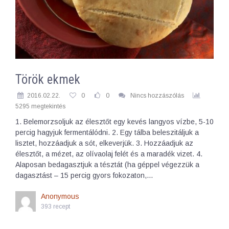
Török ekmek
2016.02.22.
0
0
Nincs hozzászólás
5295 megtekintés
1. Belemorzsoljuk az élesztőt egy kevés langyos vízbe, 5-10
percig hagyjuk fermentálódni. 2. Egy tálba beleszitáljuk a
lisztet, hozzáadjuk a sót, elkeverjük. 3. Hozzáadjuk az
élesztőt, a mézet, az olívaolaj felét és a maradék vizet. 4.
Alaposan bedagasztjuk a tésztát (ha géppel végezzük a
dagasztást – 15 percig gyors fokozaton,…
Anonymous
393 recept