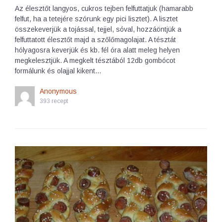
Az élesztőt langyos, cukros tejben felfuttatjuk (hamarabb
felfut, ha a tetejére szórunk egy pici lisztet). A lisztet
összekeverjük a tojással, tejjel, sóval, hozzáöntjük a
felfuttatott élesztőt majd a szőlőmagolajat. A tésztát
hólyagosra keverjük és kb. fél óra alatt meleg helyen
megkelesztjük. A megkelt tésztából 12db gombócot
formálunk és olajjal kikent…
Anonymous
393 recept