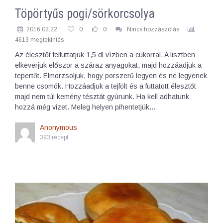
Töpörtyűs pogi/sörkorcsolya
2016.02.22.
0
0
Nincs hozzászólás
4613 megtekintés
Az élesztőt felfuttatjuk 1,5 dl vízben a cukorral. A lisztben
elkeverjük először a száraz anyagokat, majd hozzáadjuk a
tepertőt. Elmorzsoljuk, hogy porszerű legyen és ne legyenek
benne csomók. Hozzáadjuk a tejfölt és a futtatott élesztőt
majd nem túl kemény tésztát gyúrunk. Ha kell adhatunk
hozzá még vizet. Meleg helyen pihentetjük…
Anonymous
393 recept