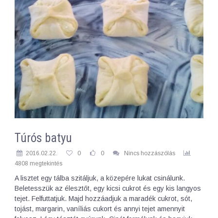
Túrós batyu
2016.02.22.
0
0
Nincs hozzászólás
4808 megtekintés
A lisztet egy tálba szitáljuk, a közepére lukat csinálunk.
Beletesszük az élesztőt, egy kicsi cukrot és egy kis langyos
tejet. Felfuttatjuk. Majd hozzáadjuk a maradék cukrot, sót,
tojást, margarin, vaníliás cukort és annyi tejet amennyit