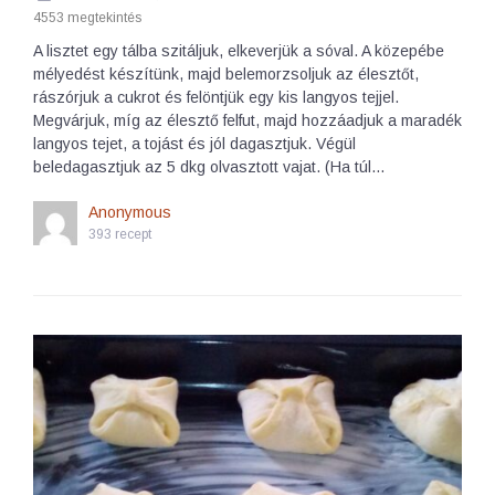
4553 megtekintés
A lisztet egy tálba szitáljuk, elkeverjük a sóval. A közepébe
mélyedést készítünk, majd belemorzsoljuk az élesztőt,
rászórjuk a cukrot és felöntjük egy kis langyos tejjel.
Megvárjuk, míg az élesztő felfut, majd hozzáadjuk a maradék
langyos tejet, a tojást és jól dagasztjuk. Végül
beledagasztjuk az 5 dkg olvasztott vajat. (Ha túl…
Anonymous
393 recept