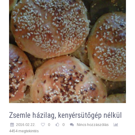
Zsemle házilag, kenyérsütőgép nélkül
2016.02.22.
0
0
Nincs hozzászólás
4454 megtekintés