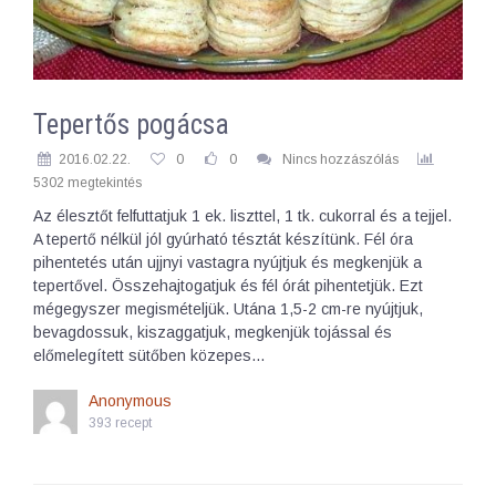
Tepertős pogácsa
2016.02.22.
0
0
Nincs hozzászólás
5302 megtekintés
Az élesztőt felfuttatjuk 1 ek. liszttel, 1 tk. cukorral és a tejjel.
A tepertő nélkül jól gyúrható tésztát készítünk. Fél óra
pihentetés után ujjnyi vastagra nyújtjuk és megkenjük a
tepertővel. Összehajtogatjuk és fél órát pihentetjük. Ezt
mégegyszer megismételjük. Utána 1,5-2 cm-re nyújtjuk,
bevagdossuk, kiszaggatjuk, megkenjük tojással és
előmelegített sütőben közepes…
Anonymous
393 recept