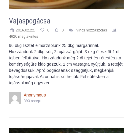
Vajaspogácsa
2016.02.22.
0
0
Nincs hozzászólás
4620 megtekintés
60 dkg lisztet elmorzsolunk 25 dkg margarinnal.
Hozzáadunk 2 dkg sót, 2 tojássárgáját, 3 dkg élesztőt 1 dl
tejben felfuttatva. Hozzáadunk még 2 dl tejet és rétestészta
keménységűre kidolgozzuk. 2 cm vastagra nyújtjuk, a tetejét
bevagdossuk. Apró pogácsának szaggatjuk, megkenjük
tojássárgájával. Azonnal is süthetjük. Fél sütésben a
tojással még egyszer…
Anonymous
393 recept