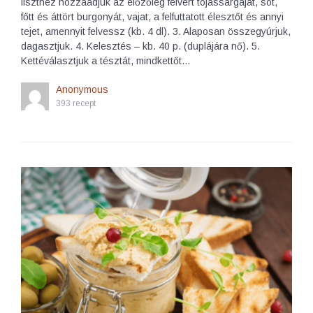
liszthez hozzáadjuk az előzőleg felvert tojássárgáját, sót,
főtt és áttört burgonyát, vajat, a felfuttatott élesztőt és annyi
tejet, amennyit felvessz (kb. 4 dl). 3. Alaposan összegyúrjuk,
dagasztjuk. 4. Kelesztés – kb. 40 p. (duplájára nő). 5.
Kettéválasztjuk a tésztát, mindkettőt…
Anonymous
393 recept