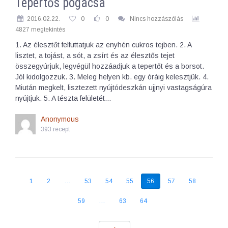
Tepertős pogácsa
2016.02.22.
0
0
Nincs hozzászólás
4827 megtekintés
1. Az élesztőt felfuttatjuk az enyhén cukros tejben. 2. A
lisztet, a tojást, a sót, a zsírt és az élesztős tejet
összegyúrjuk, legvégül hozzáadjuk a tepertőt és a borsot.
Jól kidolgozzuk. 3. Meleg helyen kb. egy óráig kelesztjük. 4.
Miután megkelt, lisztezett nyújtódeszkán ujjnyi vastagságúra
nyújtjuk. 5. A tészta felületét…
Anonymous
393 recept
1
2
…
53
54
55
56
57
58
59
…
63
64