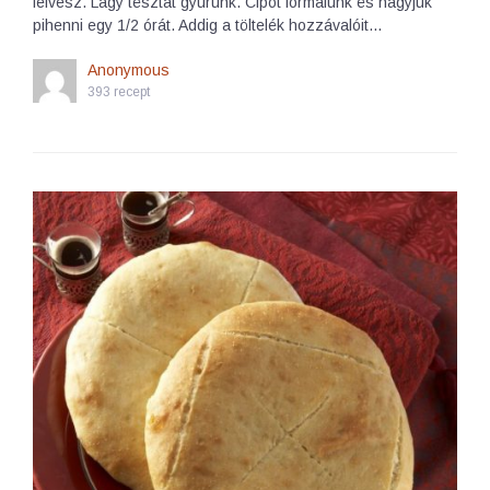
felvesz. Lágy tésztát gyúrunk. Cipót formálunk és hagyjuk
pihenni egy 1/2 órát. Addig a töltelék hozzávalóit…
Anonymous
393 recept