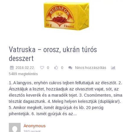
Vatruska – orosz, ukrán túrós
desszert
2016.02.22.
0
0
Nincs hozzászólás
5489 megtekintés
1. A langyos, enyhén cukros tejben felfuttatjuk az élesztőt. 2.
Átszitáljuk a lisztet, hozzáadjuk az olvasztott vajat, sót, az
élesztős keverék és a maradék tejet. 3. Csomómentes, sima
tésztát dagasztunk. 4. Meleg helyen kelesztjük (duplájára!).
5. Amikor megkelt, ismét átgyúrjuk és kb. 20 percig
pihentetjük. 6. Ismét gyúrjuk és az…
Anonymous
393 recept