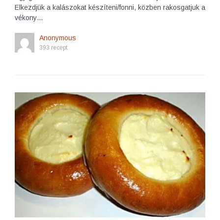
Elkezdjük a kalászokat készíteni/fonni, közben rakosgatjuk a
vékony…
Anonymous
393 recept