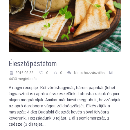
Élesztőpástétom
2016.02.22.
0
0
Nincs hozzászólás
4430 megtekintés
A nagyi receptje: Két vöröshagymát, három paprikát (lehet
fagyasztott is) apróra összeszelünk. Lábosba rakjuk és pici
olajon megpároljuk. Amikor már kicsit megpuhult, hozzáadjuk
az apró darabogra vágott zöldségzöldjét. Elkészítjük a
masszát: 4 dkg Budafoki élesztőt kevés sóval folyósra
keverünk. Hozzáadunk 3 tojást, 1 dl zsemlemorzsát, 1
csésze (3 dl) tejet…