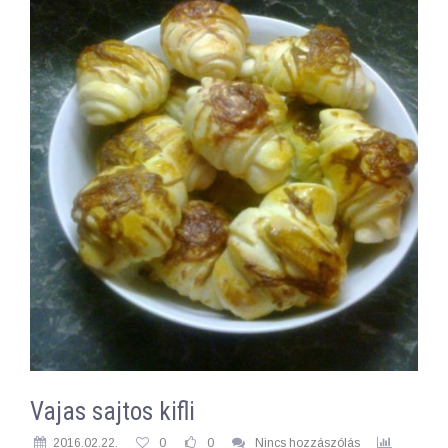
Vajas sajtos kifli
2016.02.22.
0
0
Nincs hozzászólás