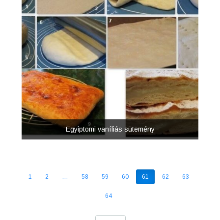
Egyiptomi vaníliás sütemény
1
2
…
58
59
60
61
62
63
64