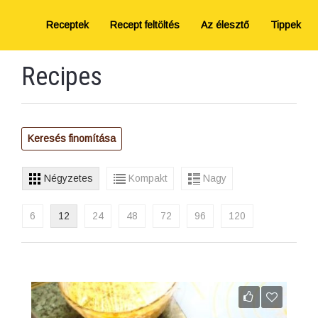
Receptek
Recept feltöltés
Az élesztő
Tippek
Recipes
Keresés finomítása
Négyzetes
Kompakt
Nagy
6
12
24
48
72
96
120