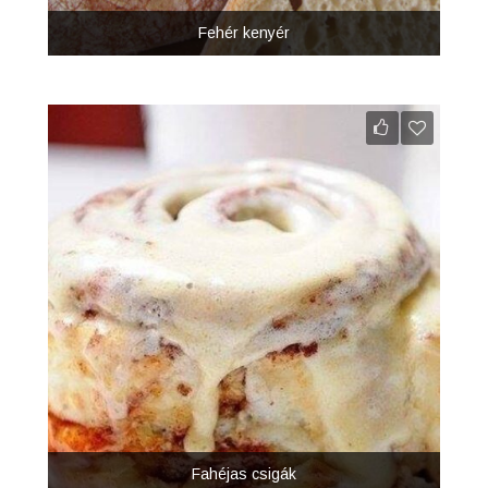
Fehér kenyér
Fahéjas csigák