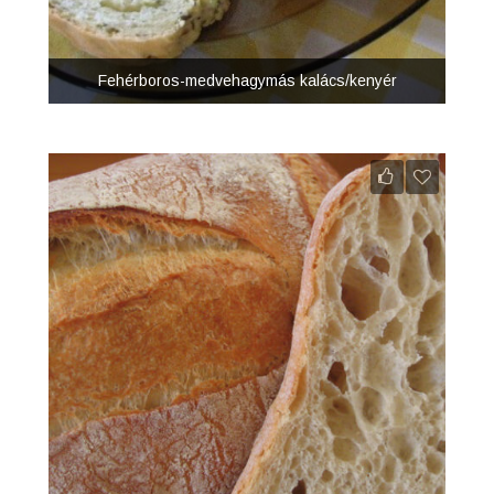
Fehérboros-medvehagymás kalács/kenyér