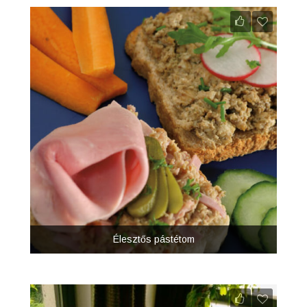
Élesztős pástétom