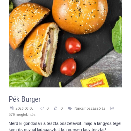
Pék Burger
2026.06.05.
0
0
Nincs hozzászólás
576 megtekintés
Mérd ki gondosan a tészta összetevőit, majd a langyos tejjel
készíts egy jól kidagasztott közepesen lágy tésztát!