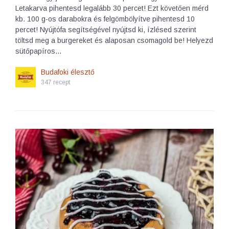
Letakarva pihentesd legalább 30 percet! Ezt követően mérd
kb. 100 g-os darabokra és felgömbölyítve pihentesd 10
percet! Nyújtófa segítségével nyújtsd ki, ízlésed szerint
töltsd meg a burgereket és alaposan csomagold be! Helyezd
sütőpapíros…
Budafoki élesztő
347 recept