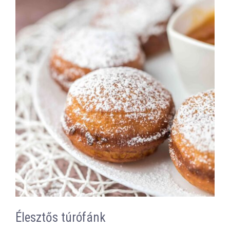
Élesztős túrófánk