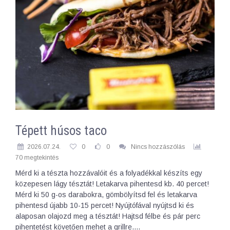
Tépett húsos taco
2026.07.24.
0
0
Nincs hozzászólás
70 megtekintés
Mérd ki a tészta hozzávalóit és a folyadékkal készíts egy
közepesen lágy tésztát! Letakarva pihentesd kb. 40 percet!
Mérd ki 50 g-os darabokra, gömbölyítsd fel és letakarva
pihentesd újabb 10-15 percet! Nyújtófával nyújtsd ki és
alaposan olajozd meg a tésztát! Hajtsd félbe és pár perc
pihentetést követően mehet a grillre.…