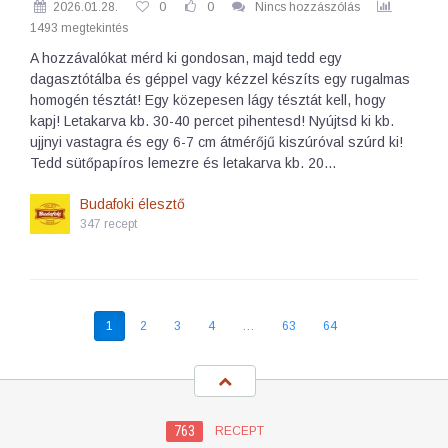
2026.01.28.
0
0
Nincs hozzászólás
1493 megtekintés
A hozzávalókat mérd ki gondosan, majd tedd egy
dagasztótálba és géppel vagy kézzel készíts egy rugalmas
homogén tésztát! Egy közepesen lágy tésztát kell, hogy
kapj! Letakarva kb. 30-40 percet pihentesd! Nyújtsd ki kb.
ujjnyi vastagra és egy 6-7 cm átmérőjű kiszúróval szúrd ki!
Tedd sütőpapíros lemezre és letakarva kb. 20…
Budafoki élesztő
347 recept
1
2
3
4
…
63
64
763
RECEPT