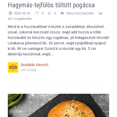
Hagymás-tejfölös töltött pogácsa
2026.06.19.
0
0
Nincs hozzászólás
427 megtekintés
Mérd ki a hozzávalókat! A lisztet a zsiradékkal, élesztővel,
sóval, cukorral morzsold össze, majd add hozzá a többi
hozzávalót és készíts egy rugalmas, jól kidagasztott tésztát!
Letakarva pihentesd kb. 30 percet, majd nyújtófával nyújtsd
ki kb. fél cm vastagra! Szúrd ki a tésztát egy kb. 5 cm
átmérőjű kiszúróval, majd…
Budafoki élesztő
347 recept