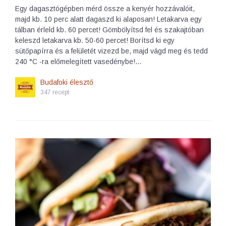
Egy dagasztógépben mérd össze a kenyér hozzávalóit,
majd kb. 10 perc alatt dagaszd ki alaposan! Letakarva egy
tálban érleld kb. 60 percet! Gömbölyítsd fel és szakajtóban
keleszd letakarva kb. 50-60 percet! Borítsd ki egy
sütőpapírra és a felületét vizezd be, majd vágd meg és tedd
240 °C -ra előmelegített vasedénybe!…
Budafoki élesztő
347 recept