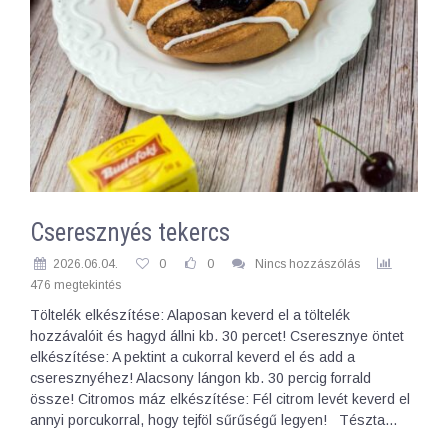
Cseresznyés tekercs
2026.06.04.
0
0
Nincs hozzászólás
476 megtekintés
Töltelék elkészítése: Alaposan keverd el a töltelék
hozzávalóit és hagyd állni kb. 30 percet! Cseresznye öntet
elkészítése: A pektint a cukorral keverd el és add a
cseresznyéhez! Alacsony lángon kb. 30 percig forrald
össze! Citromos máz elkészítése: Fél citrom levét keverd el
annyi porcukorral, hogy tejföl sűrűségű legyen! Tészta…