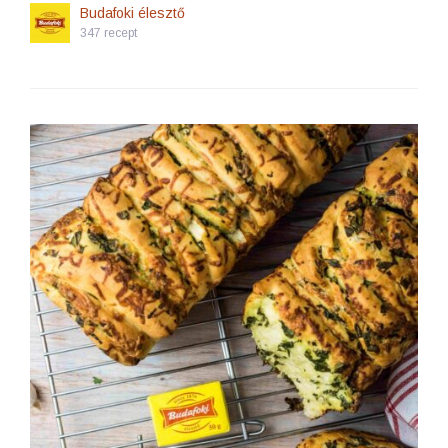
Budafoki élesztő
347 recept