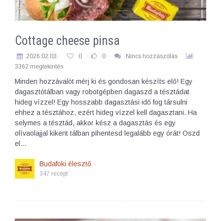
Cottage cheese pinsa
2026.02.03.
0
0
Nincs hozzászólás
3362 megtekintés
Minden hozzávalót mérj ki és gondosan készíts elő! Egy
dagasztótálban vagy robotgépben dagaszd a tésztádat
hideg vízzel! Egy hosszabb dagasztási idő fog társulni
ehhez a tésztához, ezért hideg vízzel kell dagasztani. Ha
selymes a tésztád, akkor kész a dagasztás és egy
olívaolajjal kikent tálban pihentesd legalább egy órát! Oszd
el…
Budafoki élesztő
347 recept