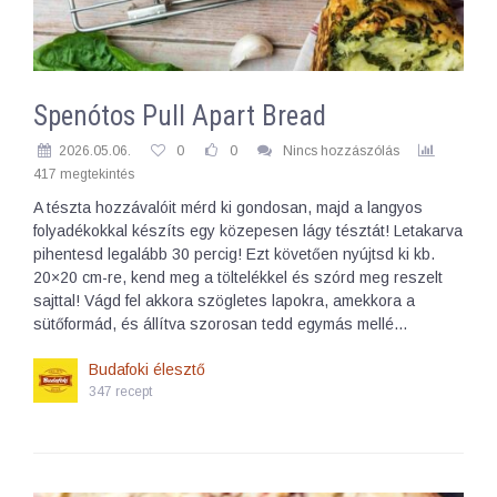
Spenótos Pull Apart Bread
2026.05.06.
0
0
Nincs hozzászólás
417 megtekintés
A tészta hozzávalóit mérd ki gondosan, majd a langyos
folyadékokkal készíts egy közepesen lágy tésztát! Letakarva
pihentesd legalább 30 percig! Ezt követően nyújtsd ki kb.
20×20 cm-re, kend meg a töltelékkel és szórd meg reszelt
sajttal! Vágd fel akkora szögletes lapokra, amekkora a
sütőformád, és állítva szorosan tedd egymás mellé…
Budafoki élesztő
347 recept