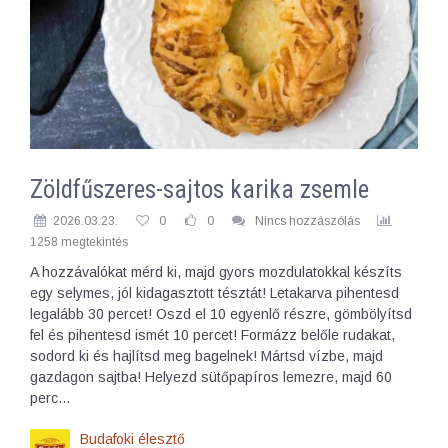
Zöldfűszeres-sajtos karika zsemle
2026.03.23.
0
0
Nincs hozzászólás
1258 megtekintés
A hozzávalókat mérd ki, majd gyors mozdulatokkal készíts
egy selymes, jól kidagasztott tésztát! Letakarva pihentesd
legalább 30 percet! Oszd el 10 egyenlő részre, gömbölyítsd
fel és pihentesd ismét 10 percet! Formázz belőle rudakat,
sodord ki és hajlítsd meg bagelnek! Mártsd vízbe, majd
gazdagon sajtba! Helyezd sütőpapíros lemezre, majd 60
perc…
Budafoki élesztő