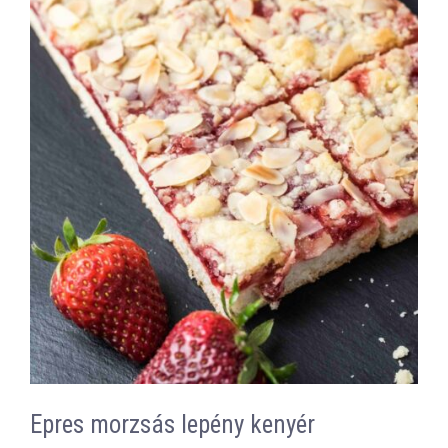
Epres morzsás lepény kenyér