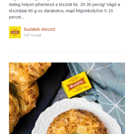
meleg helyen pihentesd a tésztát kb. 20-30 percig! Vágd a
tésztádat 60 g-os darabokra, majd felgömbölyítve 5-10
percet…
Budafoki élesztő
347 recept