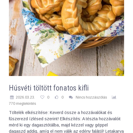
Húsvéti töltött fonatos kifli
2026.03.23.
0
0
Nincs hozzászólás
770 megtekintés
Töltelék elkészítése: Keverd össze a hozzávalókat és
fűszerezd ízlésed szerint! Elkészítés: A tészta hozzávalóit
mérd ki egy dagasztótálba, majd kézzel vagy géppel
dagaszd addig, amíg el nem válik az edény falától! Letakarva