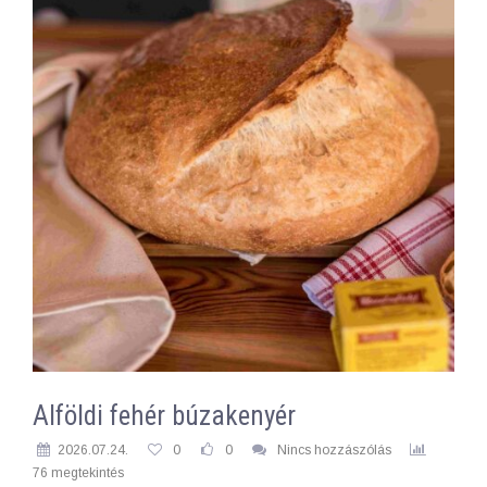
Alföldi fehér búzakenyér
2026.07.24.
0
0
Nincs hozzászólás
76 megtekintés