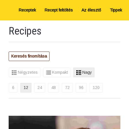
Receptek
Recept feltöltés
Az élesztő
Tippek
Recipes
Keresés finomítása
Négyzetes
Kompakt
Nagy
6
12
24
48
72
96
120