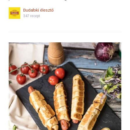
Budafoki élesztő
347 recept