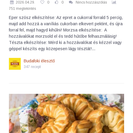
2026.04.29.
0
0
Nincs hozzászólás
751 megtekintés
Eper szósz elkészítése: Az epret a cukorral forrald 5 percig,
majd add hozzá a vaníliás cukorban elkevert pektint, és újra
forral fel, majd hagyd kihűlni! Morzsa elkészítése: A
hozzávalókat morzsold el és tedd hűtőbe felhasználásig!
Tészta elkészítése: Mérd ki a hozzávalókat és kézzel vagy
géppel készíts egy közepesen lágy tésztát!…
Budafoki élesztő
347 recept