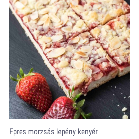
Epres morzsás lepény kenyér