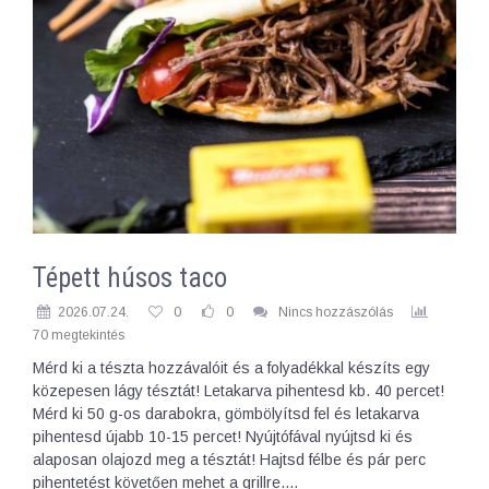
Tépett húsos taco
2026.07.24.
0
0
Nincs hozzászólás
70 megtekintés
Mérd ki a tészta hozzávalóit és a folyadékkal készíts egy
közepesen lágy tésztát! Letakarva pihentesd kb. 40 percet!
Mérd ki 50 g-os darabokra, gömbölyítsd fel és letakarva
pihentesd újabb 10-15 percet! Nyújtófával nyújtsd ki és
alaposan olajozd meg a tésztát! Hajtsd félbe és pár perc
pihentetést követően mehet a grillre.…