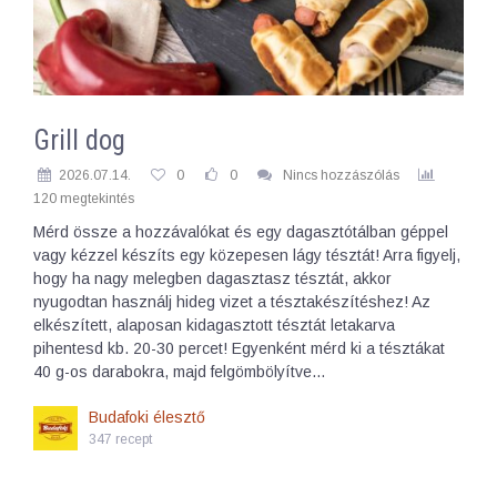
Grill dog
2026.07.14.
0
0
Nincs hozzászólás
120 megtekintés
Mérd össze a hozzávalókat és egy dagasztótálban géppel
vagy kézzel készíts egy közepesen lágy tésztát! Arra figyelj,
hogy ha nagy melegben dagasztasz tésztát, akkor
nyugodtan használj hideg vizet a tésztakészítéshez! Az
elkészített, alaposan kidagasztott tésztát letakarva
pihentesd kb. 20-30 percet! Egyenként mérd ki a tésztákat
40 g-os darabokra, majd felgömbölyítve…
Budafoki élesztő
347 recept