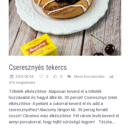
Cseresznyés tekercs
2026.06.04.
0
0
Nincs hozzászólás
478 megtekintés
Töltelék elkészítése: Alaposan keverd el a töltelék
hozzávalóit és hagyd állni kb. 30 percet! Cseresznye öntet
elkészítése: A pektint a cukorral keverd el és add a
cseresznyéhez! Alacsony lángon kb. 30 percig forrald
össze! Citromos máz elkészítése: Fél citrom levét keverd el
annyi porcukorral, hogy tejföl sűrűségű legyen! Tészta…