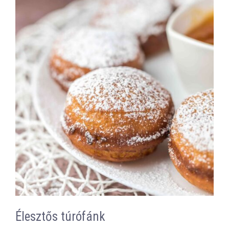
Élesztős túrófánk