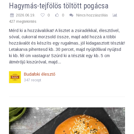
Hagymás-tejfölös töltött pogácsa
2026.06.19.
0
0
Nincs hozzászólás
427 megtekintés
Mérd ki a hozzávalókat! A lisztet a zsiradékkal, élesztővel,
sóval, cukorral morzsold össze, majd add hozzá a többi
hozzávalót és készíts egy rugalmas, jól kidagasztott tésztát!
Letakarva pihentesd kb. 30 percet, majd nyújtófával nyújtsd
ki kb. fél cm vastagra! Szúrd ki a tésztát egy kb. 5 cm
átmérőjű kiszúróval, majd…
Budafoki élesztő
347 recept