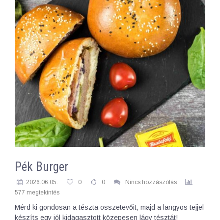
Pék Burger
2026.06.05.
0
0
Nincs hozzászólás
577 megtekintés
Mérd ki gondosan a tészta összetevőit, majd a langyos tejjel
készíts egy jól kidagasztott közepesen lágy tésztát!