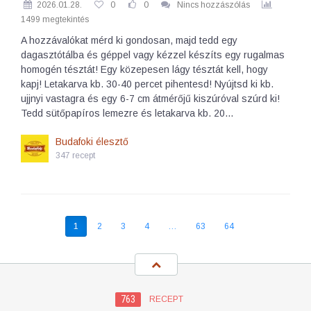
2026.01.28.
0
0
Nincs hozzászólás
1499 megtekintés
A hozzávalókat mérd ki gondosan, majd tedd egy
dagasztótálba és géppel vagy kézzel készíts egy rugalmas
homogén tésztát! Egy közepesen lágy tésztát kell, hogy
kapj! Letakarva kb. 30-40 percet pihentesd! Nyújtsd ki kb.
ujjnyi vastagra és egy 6-7 cm átmérőjű kiszúróval szúrd ki!
Tedd sütőpapíros lemezre és letakarva kb. 20…
Budafoki élesztő
347 recept
1
2
3
4
…
63
64
763
RECEPT