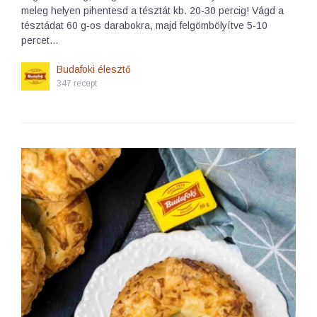
meleg helyen pihentesd a tésztát kb. 20-30 percig! Vágd a
tésztádat 60 g-os darabokra, majd felgömbölyítve 5-10
percet…
Budafoki élesztő
347 recept