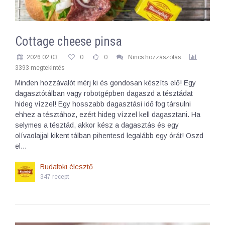
Cottage cheese pinsa
2026.02.03.
0
0
Nincs hozzászólás
3393 megtekintés
Minden hozzávalót mérj ki és gondosan készíts elő! Egy
dagasztótálban vagy robotgépben dagaszd a tésztádat
hideg vízzel! Egy hosszabb dagasztási idő fog társulni
ehhez a tésztához, ezért hideg vízzel kell dagasztani. Ha
selymes a tésztád, akkor kész a dagasztás és egy
olívaolajjal kikent tálban pihentesd legalább egy órát! Oszd
el…
Budafoki élesztő
347 recept