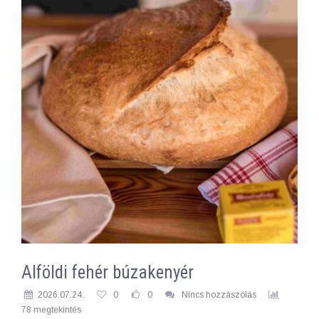
Alföldi fehér búzakenyér
2026.07.24.
0
0
Nincs hozzászólás
78 megtekintés