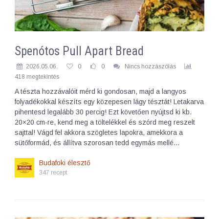
Spenótos Pull Apart Bread
2026.05.06.
0
0
Nincs hozzászólás
418 megtekintés
A tészta hozzávalóit mérd ki gondosan, majd a langyos
folyadékokkal készíts egy közepesen lágy tésztát! Letakarva
pihentesd legalább 30 percig! Ezt követően nyújtsd ki kb.
20×20 cm-re, kend meg a töltelékkel és szórd meg reszelt
sajttal! Vágd fel akkora szögletes lapokra, amekkora a
sütőformád, és állítva szorosan tedd egymás mellé…
Budafoki élesztő
347 recept