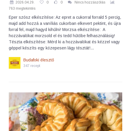
2026.04.29.
0
0
Nincs hozzászólás
763 megtekintés
Eper szósz elkészítése: Az epret a cukorral forrald 5 percig,
majd add hozzá a vaníliás cukorban elkevert pektint, és újra
forral fel, majd hagyd kihűlni! Morzsa elkészítése: A
hozzávalókat morzsold el és tedd hűtőbe felhasználásig!
Tészta elkészítése: Mérd ki a hozzávalókat és kézzel vagy
géppel készíts egy közepesen lágy tésztát!…
Budafoki élesztő
347 recept