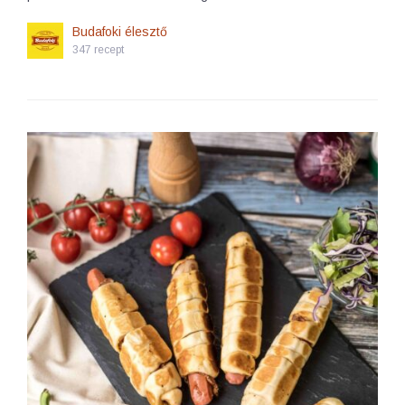
Budafoki élesztő
347 recept