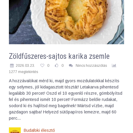
Zöldfűszeres-sajtos karika zsemle
2026.03.23.
0
0
Nincs hozzászólás
1277 megtekintés
A hozzávalókat mérd ki, majd gyors mozdulatokkal készíts
egy selymes, jól kidagasztott tésztát! Letakarva pihentesd
legalább 30 percet! Oszd el 10 egyenlő részre, gömbölyítsd
fel és pihentesd ismét 10 percet! Formázz belőle rudakat,
sodord ki és hajlítsd meg bagelnek! Mártsd vízbe, majd
gazdagon sajtba! Helyezd sütőpapíros lemezre, majd 60
perc…
Budafoki élesztő