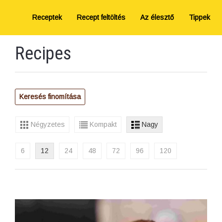
Receptek
Recept feltöltés
Az élesztő
Tippek
Recipes
Keresés finomítása
Négyzetes
Kompakt
Nagy
6
12
24
48
72
96
120