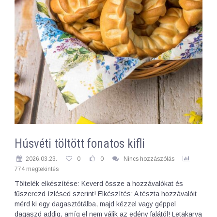
Húsvéti töltött fonatos kifli
2026.03.23.
0
0
Nincs hozzászólás
774 megtekintés
Töltelék elkészítése: Keverd össze a hozzávalókat és
fűszerezd ízlésed szerint! Elkészítés: A tészta hozzávalóit
mérd ki egy dagasztótálba, majd kézzel vagy géppel
dagaszd addig, amíg el nem válik az edény falától! Letakarva