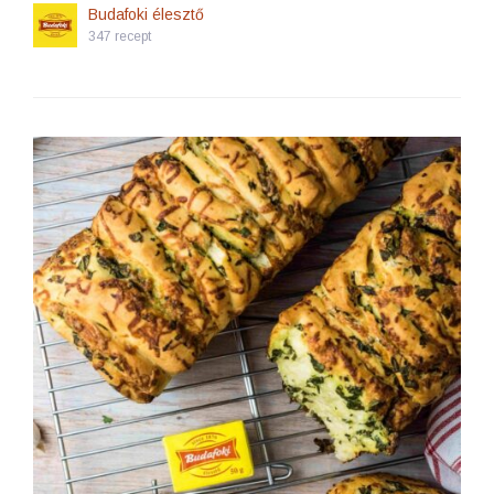
Budafoki élesztő
347 recept