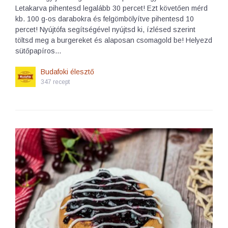
Letakarva pihentesd legalább 30 percet! Ezt követően mérd
kb. 100 g-os darabokra és felgömbölyítve pihentesd 10
percet! Nyújtófa segítségével nyújtsd ki, ízlésed szerint
töltsd meg a burgereket és alaposan csomagold be! Helyezd
sütőpapíros…
Budafoki élesztő
347 recept