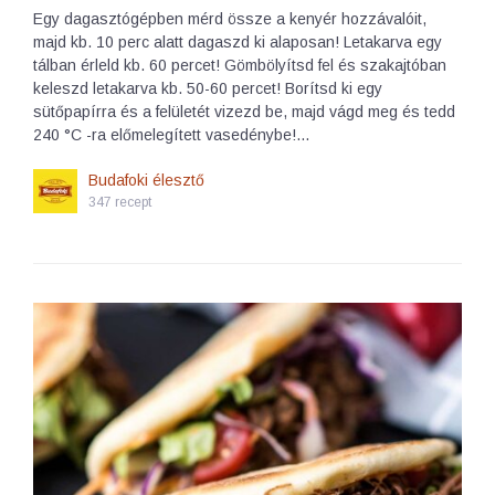
Egy dagasztógépben mérd össze a kenyér hozzávalóit,
majd kb. 10 perc alatt dagaszd ki alaposan! Letakarva egy
tálban érleld kb. 60 percet! Gömbölyítsd fel és szakajtóban
keleszd letakarva kb. 50-60 percet! Borítsd ki egy
sütőpapírra és a felületét vizezd be, majd vágd meg és tedd
240 °C -ra előmelegített vasedénybe!…
Budafoki élesztő
347 recept