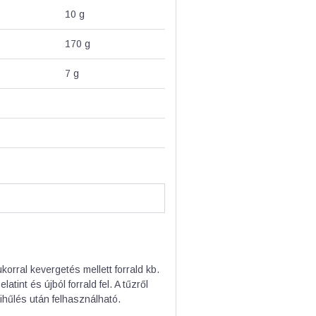
10
g
170
g
7
g
korral kevergetés mellett forrald kb.
tint és újból forrald fel. A tűzről
ihűlés után felhasználható.