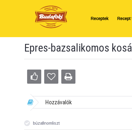
Receptek
Recept f
Epres-bazsalikomos kosá
Hozzávalók
búzafinomliszt