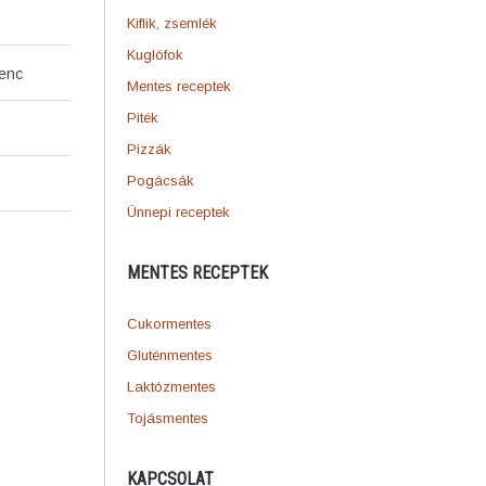
Kiflik, zsemlék
Kuglófok
venc
Mentes receptek
Piték
Pizzák
Pogácsák
Ünnepi receptek
MENTES RECEPTEK
Cukormentes
Gluténmentes
Laktózmentes
Tojásmentes
KAPCSOLAT