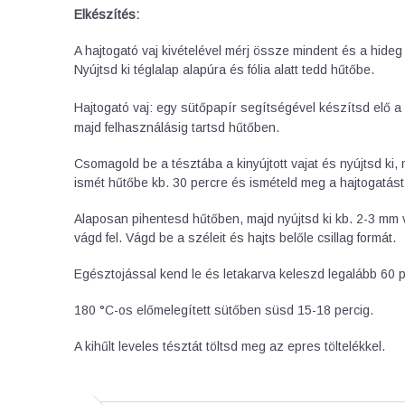
Elkészítés:
A hajtogató vaj kivételével mérj össze mindent és a hideg
Nyújtsd ki téglalap alapúra és fólia alatt tedd hűtőbe.
Hajtogató vaj: egy sütőpapír segítségével készítsd elő a
majd felhasználásig tartsd hűtőben.
Csomagold be a tésztába a kinyújtott vajat és nyújtsd ki,
ismét hűtőbe kb. 30 percre és ismételd meg a hajtogatást
Alaposan pihentesd hűtőben, majd nyújtsd ki kb. 2-3 mm
vágd fel. Vágd be a széleit és hajts belőle csillag formát.
Egésztojással kend le és letakarva keleszd legalább 60 p
180 °C-os előmelegített sütőben süsd 15-18 percig.
A kihűlt leveles tésztát töltsd meg az epres töltelékkel.