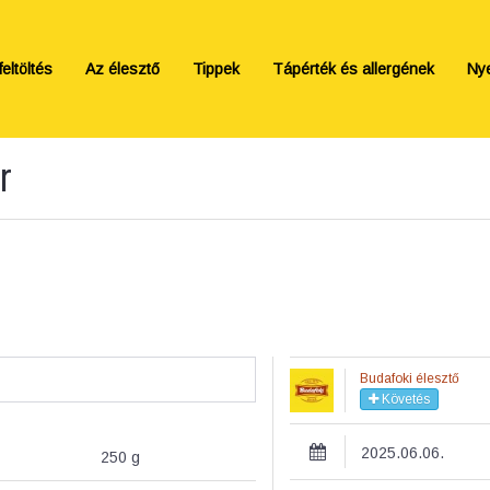
eltöltés
Az élesztő
Tippek
Tápérték és allergének
Ny
r
Budafoki élesztő
Követés
2025.06.06.
250
g