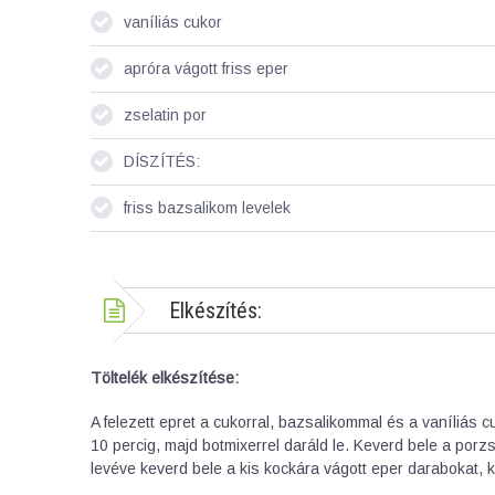
vaníliás cukor
apróra vágott friss eper
zselatin por
DÍSZÍTÉS:
friss bazsalikom levelek
Elkészítés:
Töltelék elkészítése:
A felezett epret a cukorral, bazsalikommal és a vaníliás cu
10 percig, majd botmixerrel daráld le. Keverd bele a porzsela
levéve keverd bele a kis kockára vágott eper darabokat, k