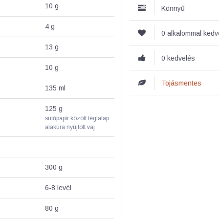
10
g
Könnyű
4
g
0 alkalommal ked
13
g
0 kedvelés
10
g
Tojásmentes
135
ml
125
g
sütőpapír között téglalap
alakúra nyújtott vaj
300
g
6-8 levél
80
g