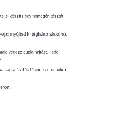
 tejjel készíts egy homogén tésztát.
(nyújtsd ki téglalap alakúra)
 vajat
,
 majd végezz dupla hajtást. Tedd
.
 vastagra és 10×10 cm-es darabokra
ercet.