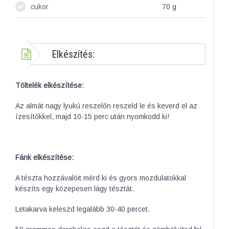
cukor
70
g
Elkészítés:
Töltelék elkészítése:
Az almát nagy lyukú reszelőn reszeld le és keverd el az
ízesítőkkel, majd 10-15 perc után nyomkodd ki!
Fánk elkészítése:
A tészta hozzávalóit mérd ki és gyors mozdulatokkal
készíts egy közepesen lágy tésztát.
Letakarva keleszd legalább 30-40 percet.