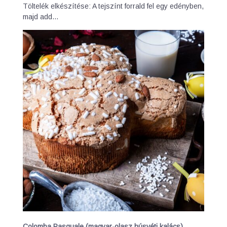
Töltelék elkészítése: A tejszínt forrald fel egy edényben,
majd add…
Colomba Pasquale (magyar-olasz húsvéti kalács)