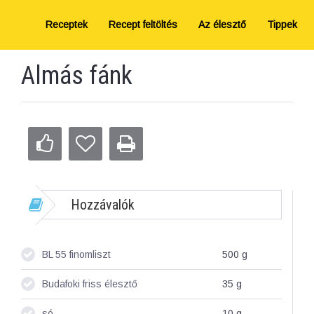
Receptek
Recept feltöltés
Az élesztő
Tippek
Almás fánk
Hozzávalók
BL 55 finomliszt
500
g
Budafoki friss élesztő
35
g
só
10
g