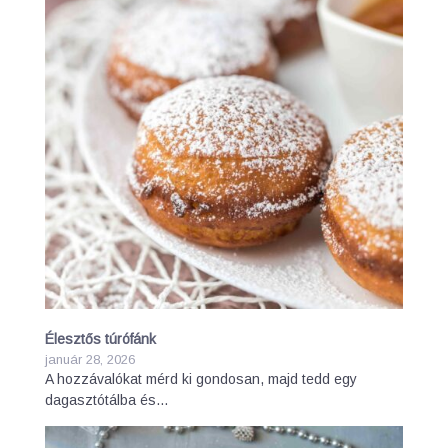
Élesztős túrófánk
január 28, 2026
A hozzávalókat mérd ki gondosan, majd tedd egy
dagasztótálba és…