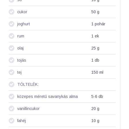
cukor
50
g
joghurt
1
pohár
rum
1
ek
olaj
25
g
tojás
1
db
tej
150
ml
TÖLTELÉK:
közepes méretű savanykás alma
5-6
db
vanillincukor
20
g
fahéj
10
g