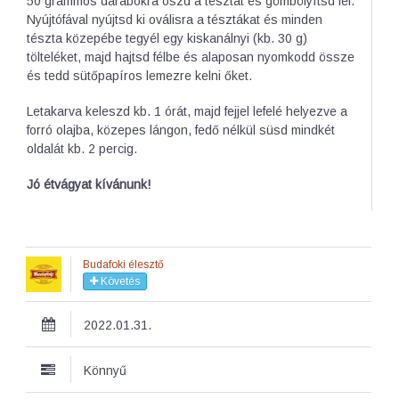
50 grammos darabokra oszd a tésztát és gömbölyítsd fel.
Nyújtófával nyújtsd ki oválisra a tésztákat és minden
tészta közepébe tegyél egy kiskanálnyi (kb. 30 g)
tölteléket, majd hajtsd félbe és alaposan nyomkodd össze
és tedd sütőpapíros lemezre kelni őket.
Letakarva keleszd kb. 1 órát, majd fejjel lefelé helyezve a
forró olajba, közepes lángon, fedő nélkül süsd mindkét
oldalát kb. 2 percig.
Jó étvágyat kívánunk!
Budafoki élesztő
Követés
2022.01.31.
Könnyű