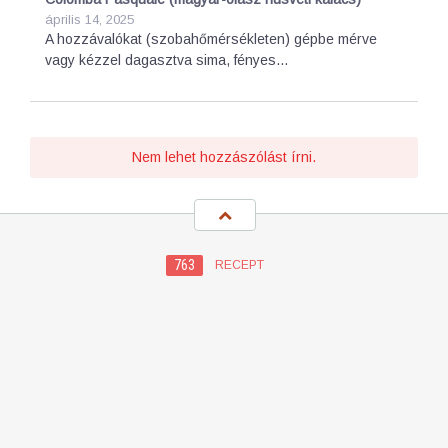
április 14, 2025
A hozzávalókat (szobahőmérsékleten) gépbe mérve
vagy kézzel dagasztva sima, fényes…
Nem lehet hozzászólást írni.
763
RECEPT