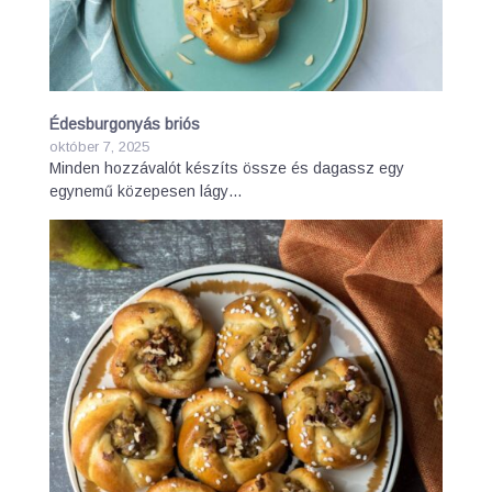
Édesburgonyás briós
október 7, 2025
Minden hozzávalót készíts össze és dagassz egy
egynemű közepesen lágy…