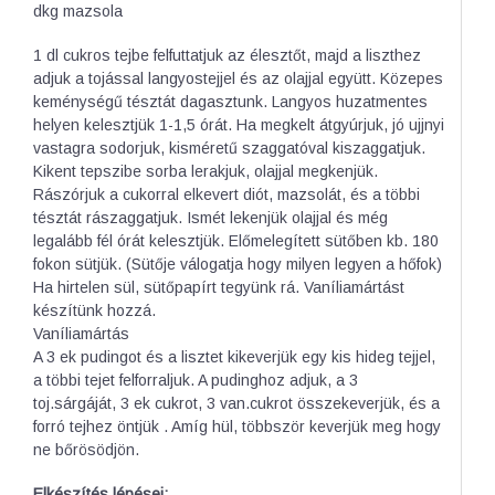
dkg mazsola
1 dl cukros tejbe felfuttatjuk az élesztőt, majd a liszthez
adjuk a tojással langyostejjel és az olajjal együtt. Közepes
keménységű tésztát dagasztunk. Langyos huzatmentes
helyen kelesztjük 1-1,5 órát. Ha megkelt átgyúrjuk, jó ujjnyi
vastagra sodorjuk, kisméretű szaggatóval kiszaggatjuk.
Kikent tepszibe sorba lerakjuk, olajjal megkenjük.
Rászórjuk a cukorral elkevert diót, mazsolát, és a többi
tésztát rászaggatjuk. Ismét lekenjük olajjal és még
legalább fél órát kelesztjük. Előmelegített sütőben kb. 180
fokon sütjük. (Sütője válogatja hogy milyen legyen a hőfok)
Ha hirtelen sül, sütőpapírt tegyünk rá. Vaníliamártást
készítünk hozzá.
Vaníliamártás
A 3 ek pudingot és a lisztet kikeverjük egy kis hideg tejjel,
a többi tejet felforraljuk. A pudinghoz adjuk, a 3
toj.sárgáját, 3 ek cukrot, 3 van.cukrot összekeverjük, és a
forró tejhez öntjük . Amíg hül, többször keverjük meg hogy
ne bőrösödjön.
Elkészítés lépései: