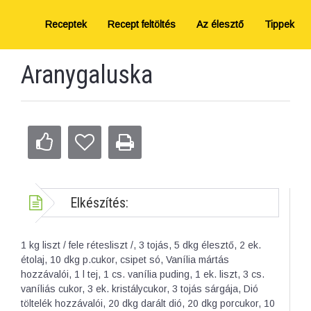
Receptek
Recept feltöltés
Az élesztő
Tippek
Aranygaluska
Elkészítés:
1 kg liszt / fele rétesliszt /, 3 tojás, 5 dkg élesztő, 2 ek.
étolaj, 10 dkg p.cukor, csipet só, Vanília mártás
hozzávalói, 1 l tej, 1 cs. vanília puding, 1 ek. liszt, 3 cs.
vaníliás cukor, 3 ek. kristálycukor, 3 tojás sárgája, Dió
töltelék hozzávalói, 20 dkg darált dió, 20 dkg porcukor, 10