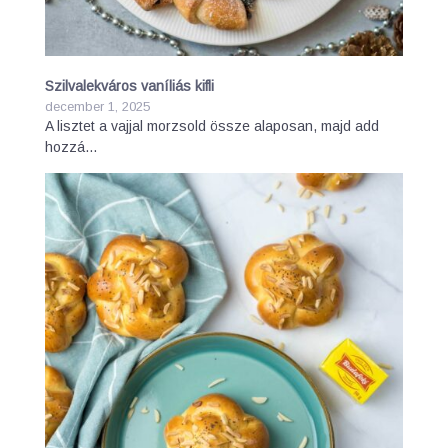
Szilvalekváros vaníliás kifli
december 1, 2025
A lisztet a vajjal morzsold össze alaposan, majd add
hozzá…