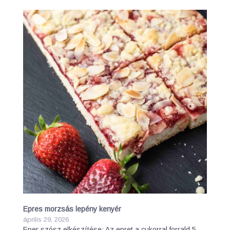
Epres morzsás lepény kenyér
április 29, 2026
Eper szósz elkészítése: Az epret a cukorral forrald 5