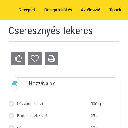
Receptek
Recept feltöltés
Az élesztő
Tippek
Cseresznyés tekercs
Hozzávalók
búzafinomliszt
500
g
Budafoki élesztő
25
g
só
10
g