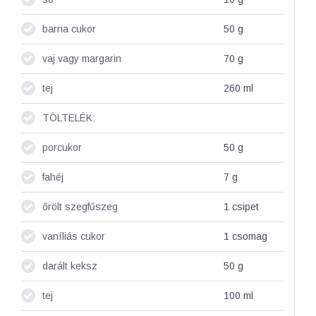
barna cukor
50
g
vaj vagy margarin
70
g
tej
260
ml
TÖLTELÉK:
porcukor
50
g
fahéj
7
g
őrölt szegfűszeg
1
csipet
vaníliás cukor
1
csomag
darált keksz
50
g
tej
100
ml