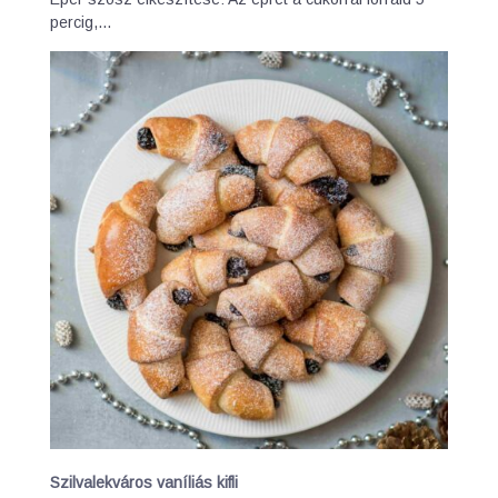
percig,…
Szilvalekváros vaníliás kifli