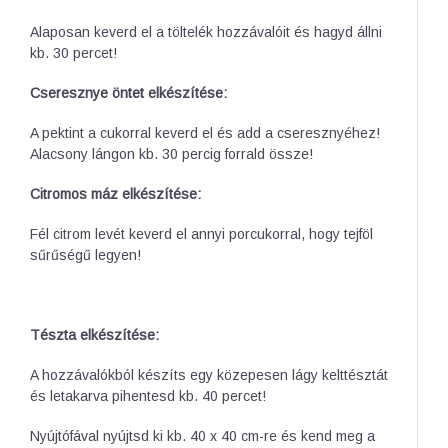
Alaposan keverd el a töltelék hozzávalóit és hagyd állni
kb. 30 percet!
Cseresznye öntet elkészítése:
A pektint a cukorral keverd el és add a cseresznyéhez!
Alacsony lángon kb. 30 percig forrald össze!
Citromos máz elkészítése:
Fél citrom levét keverd el annyi porcukorral, hogy tejföl
sűrűségű legyen!
Tészta elkészítése:
A hozzávalókból készíts egy közepesen lágy kelttésztát
és letakarva pihentesd kb. 40 percet!
Nyújtófával nyújtsd ki kb. 40 x 40 cm-re és kend meg a