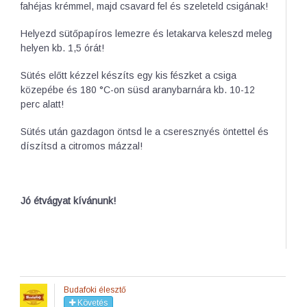
fahéjas krémmel, majd csavard fel és szeleteld csigának!
Helyezd sütőpapíros lemezre és letakarva keleszd meleg
helyen kb. 1,5 órát!
Sütés előtt kézzel készíts egy kis fészket a csiga
közepébe és 180 °C-on süsd aranybarnára kb. 10-12
perc alatt!
Sütés után gazdagon öntsd le a cseresznyés öntettel és
díszítsd a citromos mázzal!
Jó étvágyat kívánunk!
Budafoki élesztő
Követés