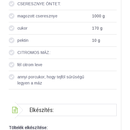
CSERESZNYE ÖNTET:
magozott cseresznye
1000
g
cukor
170
g
pektin
10
g
CITROMOS MÁZ:
fél citrom leve
annyi porcukor, hogy tejföl sűrűségű
legyen a máz
Elkészítés:
Töltelék elkészítése: